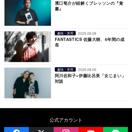
濱口竜介が紐解くブレッソンの『覚
書』
2026.08.08
趣味・実用
FANTASTICS 佐藤大樹、6年間の成
長
2026.08.06
趣味・実用
阿川佐和子×伊藤比呂美「女じまい」
対談
公式アカウント