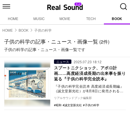
HOME
MUSIC
MOVIE
TECH
BOOK
HOME
BOOK
子供の科学
子供の科学の記事・ニュース・画像一覧
(2件)
子供の科学の記事・ニュース・画像一覧です
2025.07.23 18:12
ニュース
スプートニクショック、アポロ計
画……高度経済成長期の出来事を振り
返る『子供の科学完全読本』
『子供の科学完全読本 高度経済成長期編』
（誠文堂新光社）が8月8日に発売される。
本書は2024年に刊行され好評を博した…
リアルサウンドブック編集部
昭和
誠文堂新光社
子供の科学