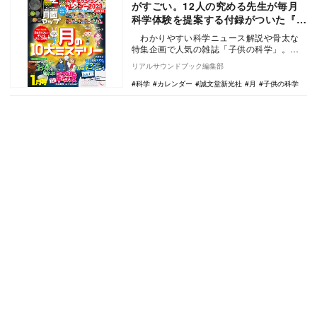
がすごい。12人の究める先生が毎月
科学体験を提案する付録がついた『子
供の科学』に注目
わかりやすい科学ニュース解説や骨太な
特集企画で人気の雑誌「子供の科学」。
1924（大正13）年の創刊以来、科学が好き
リアルサウンドブック編集部
な小中…
科学
カレンダー
誠文堂新光社
月
子供の科学