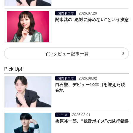
2026.07.29
国内ドラマ
関水渚の“絶対に諦めない”という決意
インタビュー記事一覧
Pick Up!
2026.08.02
国内ドラマ
白石聖、デビュー10年目を迎えた現
在地
2026.08.01
アニメ
梅原裕一郎、“低音ボイス”の試行錯誤