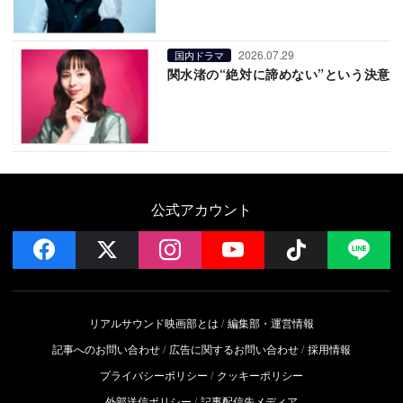
2026.07.29
国内ドラマ
関水渚の“絶対に諦めない”という決意
公式アカウント
facebook
x
instagram
YouTube
Follow on 
LI
リアルサウンド映画部とは
編集部・運営情報
記事へのお問い合わせ
広告に関するお問い合わせ
採用情報
プライバシーポリシー
クッキーポリシー
外部送信ポリシー
記事配信先メディア