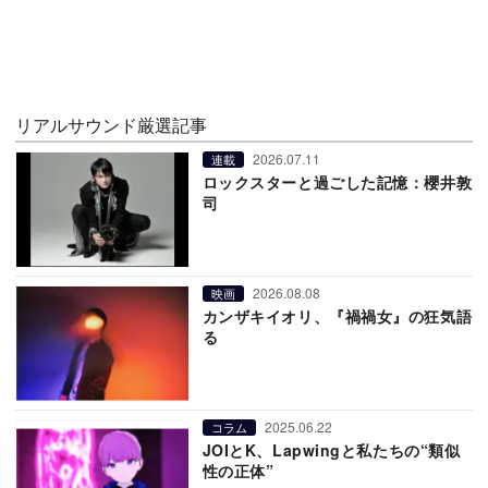
リアルサウンド厳選記事
2026.07.11
連載
ロックスターと過ごした記憶：櫻井敦
司
2026.08.08
映画
カンザキイオリ、『禍禍女』の狂気語
る
2025.06.22
コラム
JOIとK、Lapwingと私たちの“類似
性の正体”