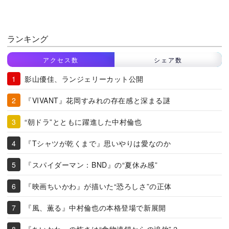
ランキング
アクセス数
シェア数
影山優佳、ランジェリーカット公開
『VIVANT』花岡すみれの存在感と深まる謎
“朝ドラ”とともに躍進した中村倫也
『Tシャツが乾くまで』思いやりは愛なのか
『スパイダーマン：BND』の“夏休み感”
『映画ちいかわ』が描いた“恐ろしさ”の正体
『風、薫る』中村倫也の本格登場で新展開
『ちいかわ』の怖さは“食物連鎖からの追放”？