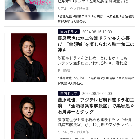
ビ系水10ドラマ『全領域異常解決室』に広
瀬アリスが出演することが決定した。 完
リアルサウンド映画部
全オリ…
藤原竜也
広瀬アリス
石川淳一
黒岩勉
全領域異
常解決室
大野公紀
2024.08.16 19:30
国内ドラマ
藤原竜也に地上波連ドラで会える喜
び “全領域”を演じられる唯一無二の
凄さ
映画やドラマをはじめ、とにもかくにもコ
ンテンツ過多だといわれる昨今。溢れ返る
作品群の中から、本当に自分が観たいも
折田侑駿
の、あるいは観る…
藤原竜也
石川淳一
黒岩勉
折田侑駿
全領域異常
解決室
大野公紀
2024.08.16 05:00
国内ドラマ
藤原竜也、フジテレビ制作連ドラ初主
演 『全領域異常解決室』で黒岩勉＆
石川淳一とタッグ
藤原竜也が主演を務める連続ドラマ『全領
域異常解決室』が、10月期のフジテレビ系
水10ドラマ枠で放送されることが決定し
リアルサウンド映画部
た。 完…