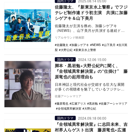
2025.08.14 05:00
国内ドラマ
佐藤隆太、『新東京水上警察』でフジ
テレビ制作連ドラ初主演 共演に加藤
シゲアキ＆山下美月
佐藤隆太が主演を務め、加藤シゲアキ
（NEWS）、山下美月が共演する連続ドラ
マ『新東京水上警察』が、10月7日よりフジ
リアルサウンド映画部
テレビ火9枠…
佐藤隆太
加藤シゲアキ
NEWS
山下美月
吉川英
梨
大野公紀
新東京水上警察
2024.12.06 15:00
国内ドラマ
脚本・黒岩勉×大野公紀Pに聞く、
『全領域異常解決室』の“仕掛け” 藤
原竜也の起用理由も
日本神話と現代社会が交錯する壮大な展開
が多くの視聴者を魅了しているフジテレビ
水10ドラマ『全領域異常解決室』。12月11
佐藤アーシャマリア
日に放送…
藤原竜也
広瀬アリス
黒岩勉
佐藤アーシャマリア
全領域異常解決室
大野公紀
2024.09.18 06:00
国内ドラマ
『全領域異常解決室』に志田未来、吉
村界人らゲスト出演 藤原竜也×広瀬