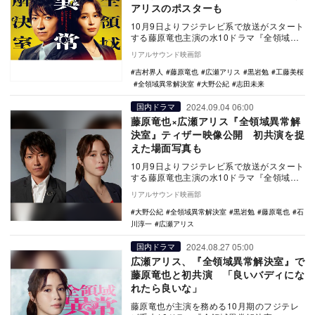
アリスのポスターも
10月9日よりフジテレビ系で放送がスタート
する藤原竜也主演の水10ドラマ『全領域異
常解決室』のゲストキャストとして、志田
リアルサウンド映画部
未来、吉…
吉村界人
藤原竜也
広瀬アリス
黒岩勉
工藤美桜
全領域異常解決室
大野公紀
志田未来
2024.09.04 06:00
国内ドラマ
藤原竜也×広瀬アリス『全領域異常解
決室』ティザー映像公開 初共演を捉
えた場面写真も
10月9日よりフジテレビ系で放送がスタート
する藤原竜也主演の水10ドラマ『全領域異
常解決室』のティザー映像と場面写真が公
リアルサウンド映画部
開された…
大野公紀
全領域異常解決室
黒岩勉
藤原竜也
石
川淳一
広瀬アリス
2024.08.27 05:00
国内ドラマ
広瀬アリス、『全領域異常解決室』で
藤原竜也と初共演 「良いバディにな
れたら良いな」
藤原竜也が主演を務める10月期のフジテレ