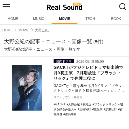
HOME
MUSIC
MOVIE
TECH
BOOK
HOME
MOVIE
大野公紀
大野公紀の記事・ニュース・画像一覧
(8件)
大野公紀の記事・ニュース・画像一覧です
2026.05.18 05:00
国内ドラマ
GACKTがフジテレビドラマ初出演で
月9初主演 7月期放送『ブラックト
リック』で弁護士役に
GACKTが主演を務める月9ドラマ『ブラッ
クトリック～裁きを操る弁護人～』が、7月
20日よりフジテレビ系で放送される。“でっ
リアルサウンド映画部
ち上…
GACKT
大野公紀
牧野正
ブラックトリック～裁
きを操る弁護人～
三橋利行
佐光朗
加瀬弘行
古
郡真也
吉髙寿男