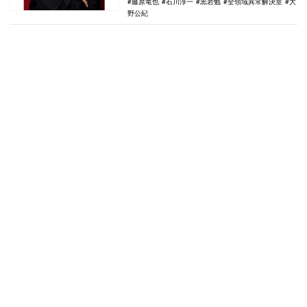
藤原竜也
石川淳一
黒岩勉
全領域異常解決室
大
野公紀