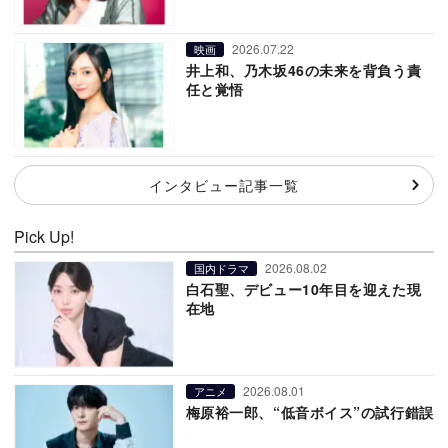
2026.07.22
映画
井上和、乃木坂46の未来を背負う責
任と覚悟
インタビュー記事一覧
Pick Up!
2026.08.02
国内ドラマ
白石聖、デビュー10年目を迎えた現
在地
2026.08.01
アニメ
梅原裕一郎、“低音ボイス”の試行錯誤