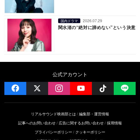
2026.07.29
国内ドラマ
関水渚の“絶対に諦めない”という決意
公式アカウント
facebook
x
instagram
YouTube
Follow on 
LI
リアルサウンド映画部とは
編集部・運営情報
記事へのお問い合わせ
広告に関するお問い合わせ
採用情報
プライバシーポリシー
クッキーポリシー