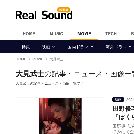
HOME
MUSIC
MOVIE
TECH
特集
映画
国内ドラマ
海外ドラマ
HOME
MOVIE
大見武士
の記事・ニュース・画像一
大見武士
大見武士の記事・ニュース・画像一覧です
2024
映画
田野優
『ぼく
田野優花が
ほかにて全