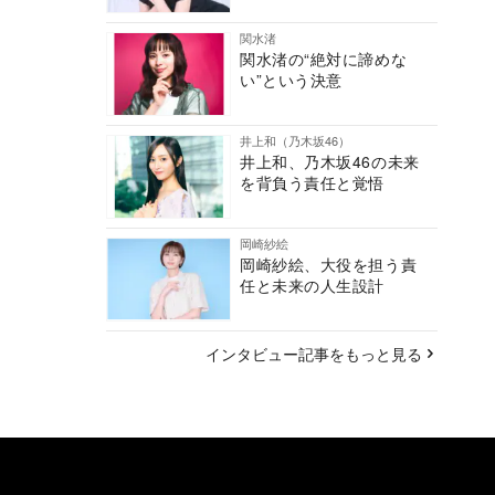
関水渚
関水渚の“絶対に諦めな
い”という決意
井上和（乃木坂46）
井上和、乃木坂46の未来
を背負う責任と覚悟
岡崎紗絵
岡崎紗絵、大役を担う責
任と未来の人生設計
インタビュー記事をもっと見る