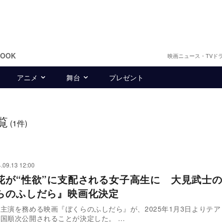
BOOK
映画ニュース・TVド
アニメ
舞台
プレゼント
覧
(1件)
.09.13 12:00
花が“性欲”に支配される女子高生に 大見武士
らのふしだら』映画化決定
主演を務める映画『ぼくらのふしだら』が、2025年1月3日よりテ
国順次公開されることが決定した。 …