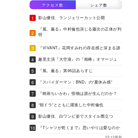
アクセス数
シェア数
影山優佳、ランジェリーカット公開
『風、薫る』中村倫也演じる藤次の正体が判
明
『VIVANT』花岡すみれの存在感と深まる謎
趣里主演『大空港』の『相棒』オマージュ
『風、薫る』第95話あらすじ
『スパイダーマン：BND』の“夏休み感”
『映画ちいかわ』怪物は誰が生んだのか？
“朝ドラ”とともに躍進した中村倫也
影山優佳、白ワンピ姿でスタイル際立つ
『Tシャツが乾くまで』思いやりは愛なのか
23:13更新