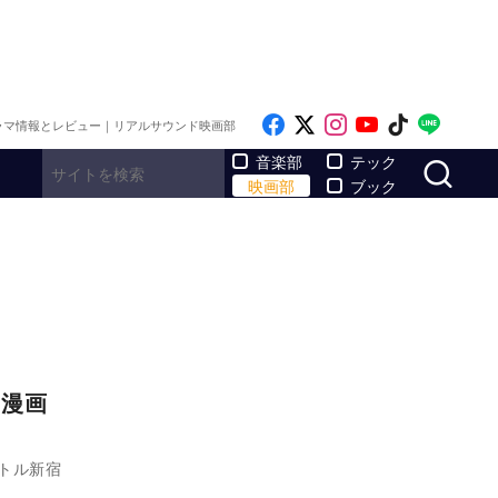
Like on Facebook
Follow on x
Follow on Inst
Follow on Y
Follow on
Follo
ラマ情報とレビュー｜リアルサウンド映画部
サ
音楽部
テック
映画部
ブック
の漫画
アトル新宿