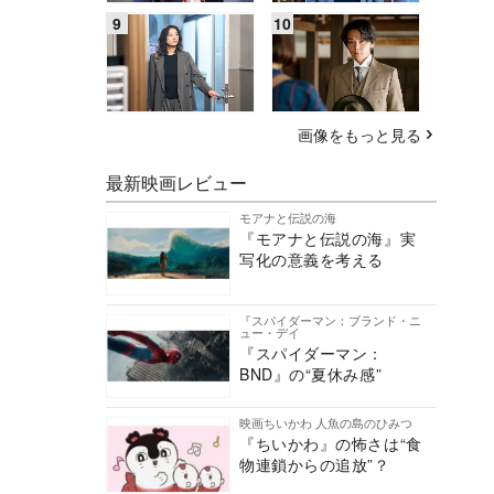
画像をもっと見る
最新映画レビュー
モアナと伝説の海
『モアナと伝説の海』実
写化の意義を考える
『スパイダーマン：ブランド・ニ
ュー・デイ
『スパイダーマン：
BND』の“夏休み感”
映画ちいかわ 人魚の島のひみつ
『ちいかわ』の怖さは“食
物連鎖からの追放”？