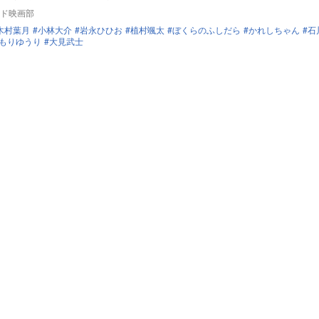
ド映画部
木村葉月
小林大介
岩永ひひお
植村颯太
ぼくらのふしだら
かれしちゃん
石
もりゆうり
大見武士