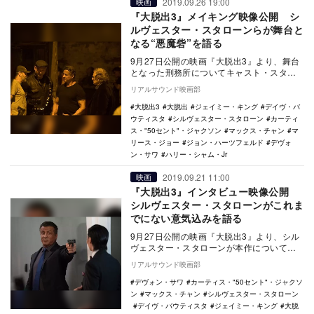
2019.09.26 19:00
映画
『大脱出3』メイキング映像公開 シ
ルヴェスター・スタローンらが舞台と
なる“悪魔砦”を語る
9月27日公開の映画『大脱出3』より、舞台
となった刑務所についてキャスト・スタッ
フが語るメイキング映像が公開された。
リアルサウンド映画部
本作は…
大脱出3
大脱出
ジェイミー・キング
デイヴ・バ
ウティスタ
シルヴェスター・スタローン
カーティ
ス・"50セント"・ジャクソン
マックス・チャン
マ
リース・ジョー
ジョン・ハーツフェルド
デヴォ
ン・サワ
ハリー・シャム・Jr
2019.09.21 11:00
映画
『大脱出3』インタビュー映像公開
シルヴェスター・スタローンがこれま
でにない意気込みを語る
9月27日公開の映画『大脱出3』より、シル
ヴェスター・スタローンが本作について語
ったインタビュー映像が公開された。 本
リアルサウンド映画部
作は、…
デヴォン・サワ
カーティス・"50セント"・ジャクソ
ン
マックス・チャン
シルヴェスター・スタローン
デイヴ・バウティスタ
ジェイミー・キング
大脱