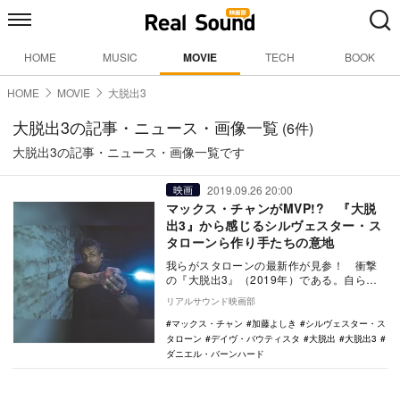
HOME
MUSIC
MOVIE
TECH
BOOK
HOME
MOVIE
大脱出3
大脱出3の記事・ニュース・画像一覧
(6件)
大脱出3の記事・ニュース・画像一覧です
2019.09.26 20:00
映画
マックス・チャンがMVP!? 『大脱
出3』から感じるシルヴェスター・ス
タローンら作り手たちの意地
我らがスタローンの最新作が見参！ 衝撃
の『大脱出3』（2019年）である。自ら監
獄に囚人として潜入・脱獄してしまうこと
リアルサウンド映画部
で、逆に刑…
マックス・チャン
加藤よしき
シルヴェスター・ス
タローン
デイヴ・バウティスタ
大脱出
大脱出3
ダニエル・バーンハード