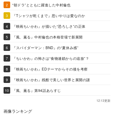
“朝ドラ”とともに躍進した中村倫也
『Tシャツが乾くまで』思いやりは愛なのか
『映画ちいかわ』が描いた“恐ろしさ”の正体
『風、薫る』中村倫也の本格登場で新展開
『スパイダーマン：BND』の“夏休み感”
『ちいかわ』の怖さは“食物連鎖からの追放”？
『映画ちいかわ』EDテーマからその後を考察
『映画ちいかわ』残酷で美しい世界と展開の謎
『風、薫る』第94話あらすじ
12:13更新
画像ランキング