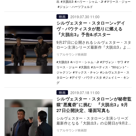
出
大脱出3
ハリー・シャム・Jr
マリース・ジョー
ジョン・ハーツフェルド
2019.07.30 11:00
映画
シルヴェスター・スタローン×デイ
ヴ・バウティスタが怒りに燃える
『大脱出3』予告&ポスター
9月27日に公開されるシルヴェスター・スタ
ローン主演シリーズ最新作『大脱出3』よ
り、予告映像とポスタービジュアルが公開
リアルサウンド映画部
された。 …
大脱出3
ハリー・シャム・Jr
デヴォン・サワ
マ
リース・ジョー
大脱出
カーティス・"50セント"・
ジャクソン
マックス・チャン
シルヴェスター・ス
タローン
デイヴ・バウティスタ
ジェイミー・キン
グ
2019.07.18 11:00
映画
シルヴェスター・スタローンが秘密監
獄“悪魔砦”に挑む 『大脱出3』9月
27日公開決定、場面写真も
シルヴェスター・スタローン主演シリーズ
最新作となる『大脱出3』の公開日が9月27
日に決定し、あわせて場面写真が公開され
リアルサウンド映画部
た。 …