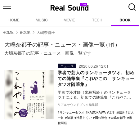
HOME
MUSIC
MOVIE
TECH
BOOK
HOME
BOOK
大嶋奈都子
大嶋奈都子の記事・ニュース・画像一覧
(1件)
大嶋奈都子の記事・ニュース・画像一覧です
2020.06.26 12:01
ニュース
学者で芸人のサンキュータツオ、初め
ての随筆集『これやこの サンキュー
タツオ随筆集』
学者で漫才師（米粒写経）のサンキュータ
ツオによる、初めての随筆集『これやこ
の サンキュータツオ随筆集』が2020年6
リアルサウンドブック編集部
月26日にK…
サンキュータツオ
KADOKAWA
文学
落語
百人
一首
随筆
渋谷らくご
國枝達也
大嶋奈都子
米
粒写経