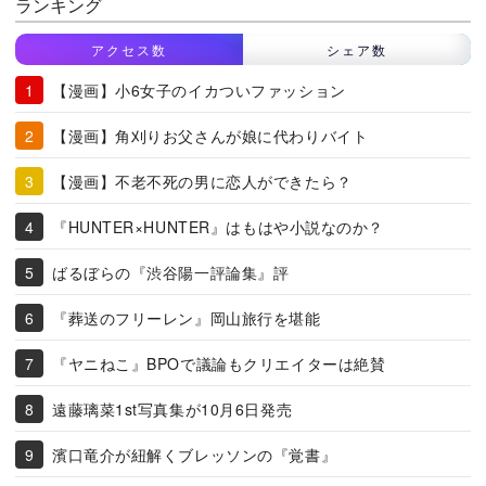
ランキング
アクセス数
シェア数
【漫画】小6女子のイカついファッション
【漫画】角刈りお父さんが娘に代わりバイト
【漫画】不老不死の男に恋人ができたら？
『HUNTER×HUNTER』はもはや小説なのか？
ばるぼらの『渋谷陽一評論集』評
『葬送のフリーレン』岡山旅行を堪能
『ヤニねこ』BPOで議論もクリエイターは絶賛
遠藤璃菜1st写真集が10月6日発売
濱口竜介が紐解くブレッソンの『覚書』