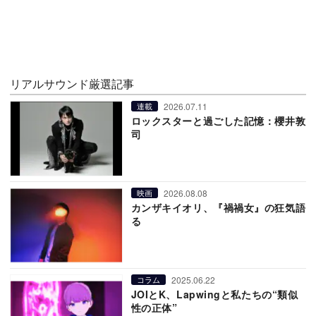
リアルサウンド厳選記事
2026.07.11
連載
ロックスターと過ごした記憶：櫻井敦
司
2026.08.08
映画
カンザキイオリ、『禍禍女』の狂気語
る
2025.06.22
コラム
JOIとK、Lapwingと私たちの“類似
性の正体”