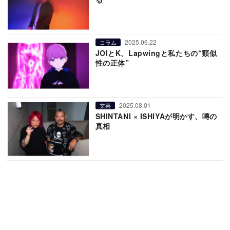
2025.06.22
コラム
JOIとK、Lapwingと私たちの“類似
性の正体”
2025.08.01
文芸
SHINTANI × ISHIYAが明かす、噂の
真相