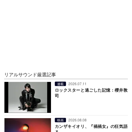
リアルサウンド厳選記事
2026.07.11
連載
ロックスターと過ごした記憶：櫻井敦
司
2026.08.08
映画
カンザキイオリ、『禍禍女』の狂気語
る