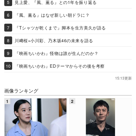
見上愛、『風、薫る』との1年を振り返る
『風、薫る』はなぜ新しい朝ドラに？
『Tシャツが乾くまで』脚本を生方美久が語る
川﨑桜×小川彩、乃木坂46の未来を語る
『映画ちいかわ』怪物は誰が生んだのか？
『映画ちいかわ』EDテーマからその後を考察
15:13更新
画像ランキング