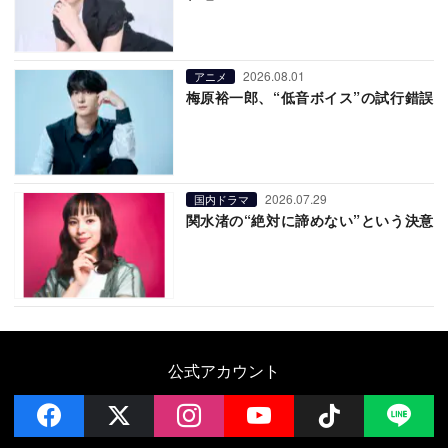
2026.08.01
アニメ
梅原裕一郎、“低音ボイス”の試行錯誤
2026.07.29
国内ドラマ
関水渚の“絶対に諦めない”という決意
公式アカウント
facebook
x
instagram
YouTube
Follow on 
LI