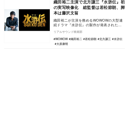
織田裕二主演で北方謙三『水滸伝』初
の実写映像化 総監督は若松節朗、脚
本は藤沢文翁
織田裕二が主演を務めるWOWOWの大型連
続ドラマ『水滸伝』の製作が発表された。
本作は、累計発行部数1160万部を突破し
リアルサウンド映画部
てい…
WOWOW
織田裕二
若松節朗
北方謙三
水滸伝
大原康明