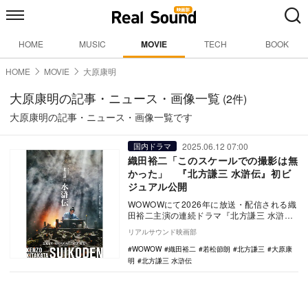
HOME
MUSIC
MOVIE
TECH
BOOK
HOME
MOVIE
大原康明
大原康明の記事・ニュース・画像一覧
(2件)
大原康明の記事・ニュース・画像一覧です
2025.06.12 07:00
国内ドラマ
織田裕二「このスケールでの撮影は無
かった」 『北方謙三 水滸伝』初ビ
ジュアル公開
WOWOWにて2026年に放送・配信される織
田裕二主演の連続ドラマ『北方謙三 水滸
伝』のビジュアルが公開された。 本作
リアルサウンド映画部
は、累…
WOWOW
織田裕二
若松節朗
北方謙三
大原康
明
北方謙三 水滸伝