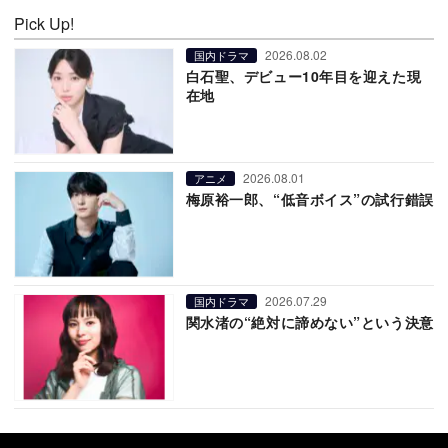
Pick Up!
2026.08.02
国内ドラマ
白石聖、デビュー10年目を迎えた現
在地
2026.08.01
アニメ
梅原裕一郎、“低音ボイス”の試行錯誤
2026.07.29
国内ドラマ
関水渚の“絶対に諦めない”という決意