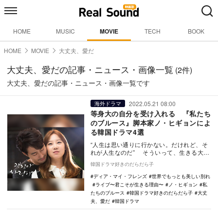
HOME
MUSIC
MOVIE
TECH
BOOK
HOME
MOVIE
大丈夫、愛だ
大丈夫、愛だの記事・ニュース・画像一覧
(2件)
大丈夫、愛だの記事・ニュース・画像一覧です
2022.05.21 08:00
海外ドラマ
等身大の自分を受け入れる 『私たち
のブルース』脚本家ノ・ヒギョンによ
る韓国ドラマ4選
“人生は思い通りに行かない。だけれど、そ
れが人生なのだ” そういって、生きる大変
さと日常の小さな幸せを描く韓国ドラマ
韓国ドラマ好きのだらだら子
『私たち…
ディア・マイ・フレンズ
世界でもっとも美しい別れ
ライブ〜君こそが生きる理由〜
ノ・ヒギョン
私
たちのブルース
韓国ドラマ好きのだらだら子
大丈
夫、愛だ
韓国ドラマ