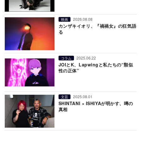
2026.08.08
映画
カンザキイオリ、『禍禍女』の狂気語
る
2025.06.22
コラム
JOIとK、Lapwingと私たちの“類似
性の正体”
2025.08.01
文芸
SHINTANI × ISHIYAが明かす、噂の
真相