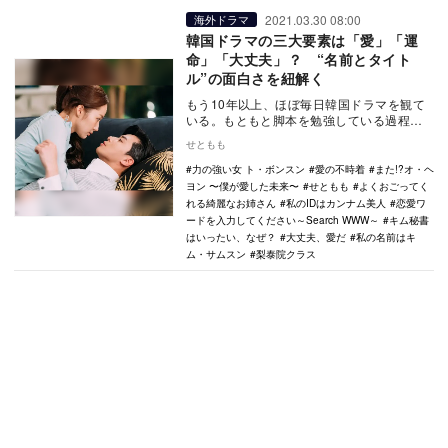
2021.03.30 08:00
海外ドラマ
韓国ドラマの三大要素は「愛」「運
命」「大丈夫」？ “名前とタイト
ル”の面白さを紐解く
もう10年以上、ほぼ毎日韓国ドラマを観て
いる。もともと脚本を勉強している過程で
韓国ドラマを知り、韓国語を学び→韓日字
せともも
幕講座に通い…
力の強い女 ト・ボンスン
愛の不時着
また!?オ・ヘ
ヨン 〜僕が愛した未来〜
せともも
よくおごってく
れる綺麗なお姉さん
私のIDはカンナム美人
恋愛ワ
ードを入力してください～Search WWW～
キム秘書
はいったい、なぜ？
大丈夫、愛だ
私の名前はキ
ム・サムスン
梨泰院クラス