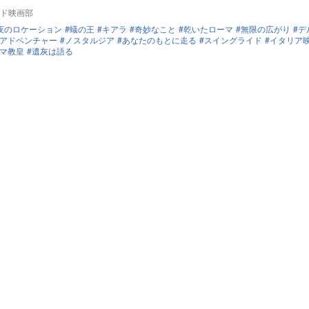
ド映画部
夜のロケーション
蟻の王
キアラ
奇妙なこと
乾いたローマ
無限の広がり
デ
アドベンチャー
ノスタルジア
あなたのもとに走る
スイングライド
イタリア映
マ教皇
遺灰は語る