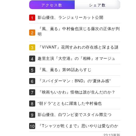
アクセス数
シェア数
影山優佳、ランジェリーカット公開
『風、薫る』中村倫也演じる藤次の正体が判
明
『VIVANT』花岡すみれの存在感と深まる謎
趣里主演『大空港』の『相棒』オマージュ
『風、薫る』第95話あらすじ
『スパイダーマン：BND』の“夏休み感”
『映画ちいかわ』怪物は誰が生んだのか？
“朝ドラ”とともに躍進した中村倫也
影山優佳、白ワンピ姿でスタイル際立つ
『Tシャツが乾くまで』思いやりは愛なのか
23:13更新