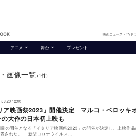
BOOK
映画ニュース・TVド
アニメ
舞台
プレゼント
・画像一覧
(1件)
.03.23 12:00
リア映画祭2023」開催決定 マルコ・ベロッキ
0分の大作の日本初上映も
回目の開催となる「イタリア映画祭2023」の開催が決定し、上映作
発表された。 新型コロナウイルス…