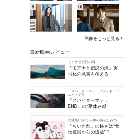
画像をもっと見る
最新映画レビュー
モアナと伝説の海
『モアナと伝説の海』実
写化の意義を考える
『スパイダーマン：ブランド・ニ
ュー・デイ
『スパイダーマン：
BND』の“夏休み感”
映画ちいかわ 人魚の島のひみつ
『ちいかわ』の怖さは“食
物連鎖からの追放”？