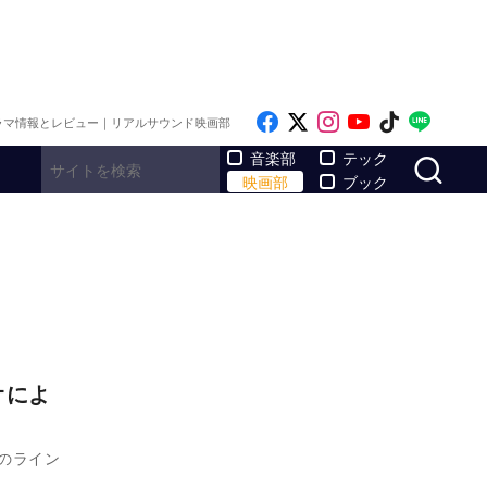
Like on Facebook
Follow on x
Follow on Inst
Follow on Y
Follow on
Follo
ラマ情報とレビュー｜リアルサウンド映画部
サ
音楽部
テック
映画部
ブック
オによ
品のライン