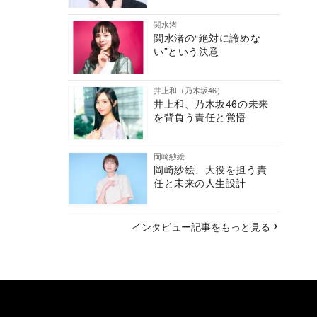
関水渚
関水渚の“絶対に諦めな
い”という決意
井上和（乃木坂46）
井上和、乃木坂46の未来
を背負う責任と覚悟
岡崎紗絵
岡崎紗絵、大役を担う責
任と未来の人生設計
インタビュー記事をもっと見る