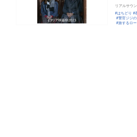
リアルサウン
はちどり
警官ジジの
旅するロー