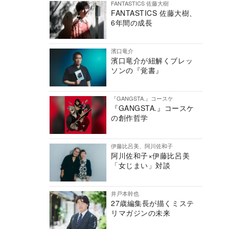
FANTASTICS 佐藤大樹
FANTASTICS 佐藤大樹、
6年間の成長
濱口竜介
濱口竜介が紐解くブレッ
ソンの『覚書』
『GANGSTA.』コースケ
『GANGSTA.』コースケ
の創作哲学
伊藤比呂美、阿川佐和子
阿川佐和子×伊藤比呂美
「女じまい」対談
井戸本幹也
27歳編集長が描くミステ
リマガジンの未来