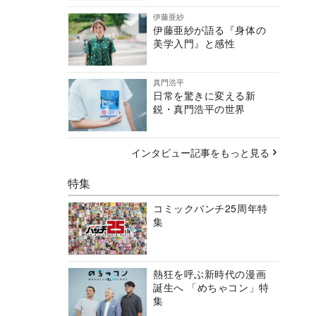
伊藤亜紗
伊藤亜紗が語る『身体の
美学入門』と感性
真門浩平
日常を驚きに変える新
鋭・真門浩平の世界
インタビュー記事をもっと見る
特集
コミックバンチ25周年特
集
熱狂を呼ぶ新時代の漫画
誕生へ 「めちゃコン」特
集