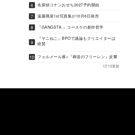
名探偵コナンおせち2027予約開始
遠藤璃菜1st写真集が10月6日発売
『GANGSTA.』コースケの創作哲学
『ヤニねこ』BPOで議論もクリエイターは
絶賛
フェルメール展×『葬送のフリーレン』反響
12:15更新