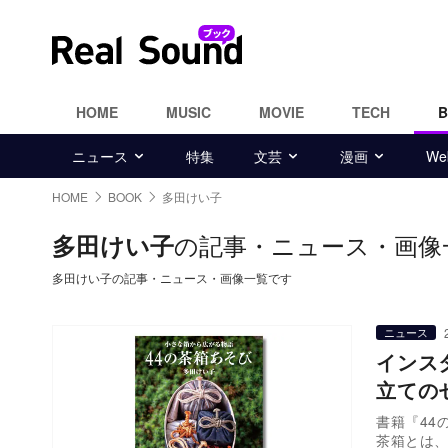
HOME
MUSIC
MOVIE
TECH
ニュース
特集
文芸
漫画
W
HOME
BOOK
多田けい子
の記事・ニュース・画像
多田けい子
多田けい子の記事・ニュース・画像一覧です
ニュース
インス
立ての
書籍『44
茶箱とは