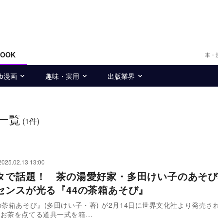
BOOK
本・
eb漫画
趣味・実用
出版業界
一覧
(1件)
2025.02.13 13:00
タで話題！ 茶の湯愛好家・多田けい子のあそび
センスが光る『44の茶箱あそび』
の茶箱あそび』(多田けい子・著) が2月14日に世界文化社より発売さ
、お茶を点てる道具一式を箱…