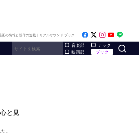
Like on Facebook
Follow on x
Follow on I
Follow o
Follo
漫画の情報と新作の連載｜リアルサウンド ブック
サ
音楽部
テック
映画部
ブック
心と見
れた。