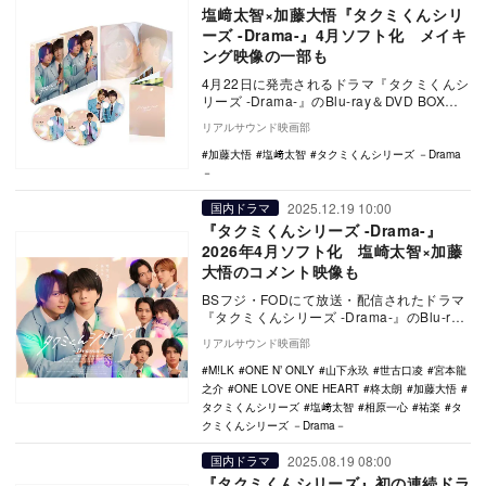
塩﨑太智×加藤大悟『タクミくんシリ
ーズ -Drama-』4月ソフト化 メイキ
ング映像の一部も
4月22日に発売されるドラマ『タクミくんシ
リーズ -Drama-』のBlu-ray＆DVD BOXの
アートワークと映像特典の一部…
リアルサウンド映画部
加藤大悟
塩﨑太智
タクミくんシリーズ －Drama
－
2025.12.19 10:00
国内ドラマ
『タクミくんシリーズ -Drama-』
2026年4月ソフト化 塩崎太智×加藤
大悟のコメント映像も
BSフジ・FODにて放送・配信されたドラマ
『タクミくんシリーズ -Drama-』のBlu-ray
＆DVD BOXが、2026年4…
リアルサウンド映画部
M!LK
ONE N’ ONLY
山下永玖
世古口凌
宮本龍
之介
ONE LOVE ONE HEART
柊太朗
加藤大悟
タクミくんシリーズ
塩﨑太智
相原一心
祐楽
タ
クミくんシリーズ －Drama－
2025.08.19 08:00
国内ドラマ
『タクミくんシリーズ』初の連続ドラ