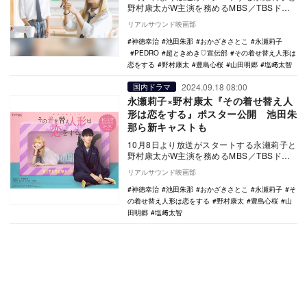
野村康太がW主演を務めるMBS／TBSドラ
マイズム『その着せ替え人形（ビスク・ド
リアルサウンド映画部
ール）…
神徳幸治
池田朱那
おかざきさとこ
永瀬莉子
PEDRO
超ときめき♡宣伝部
その着せ替え人形は
恋をする
野村康太
豊島心桜
山田明郷
塩﨑太智
2024.09.18 08:00
国内ドラマ
永瀬莉子×野村康太『その着せ替え人
形は恋をする』ポスター公開 池田朱
那ら新キャストも
10月8日より放送がスタートする永瀬莉子と
野村康太がW主演を務めるMBS／TBSドラ
マイズム『その着せ替え人形（ビスク・ド
リアルサウンド映画部
ール）…
神徳幸治
池田朱那
おかざきさとこ
永瀬莉子
そ
の着せ替え人形は恋をする
野村康太
豊島心桜
山
田明郷
塩﨑太智