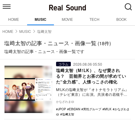
HOME
MUSIC
MOVIE
TECH
BOOK
HOME
MUSIC
塩﨑太智
塩﨑太智の記事・ニュース・画像一覧
(18件)
塩﨑太智の記事・ニュース・画像一覧です
2026.08.06 05:50
コラム
塩﨑太智（M!LK）、なぜ愛され
る？ 芸能界とお茶の間が求めてい
た“全力感”、人懐っこさの権化
M!LKの塩﨑太智が『オトナモラトリアム』
（テレビ東京）に出演。共演者の若槻千夏
が塩﨑を「今、芸能界イチ推しタレントで
かなざわまゆ
す」と紹介…
JPOP
EBiDAN
男性グループ
M!LK
かなざわま
ゆ
塩﨑太智