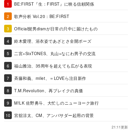
BE:FIRST『生：FIRST』に映る信頼関係
歌声分析 Vol.20：BE:FIRST
Official髭男dismが日常の只中に届けたもの
鈴木愛理、浴衣姿であざとさ全開ポーズ
二宮×SixTONES、丸山×なにわ男子の交流
福山雅治、35周年を超えても広がる表現
斉藤和義、milet、＝LOVEら注目新作
T.M.Revolution、再ブレイクの真価
M!LK 佐野勇斗、大忙しのニューヨーク旅行
宮舘涼太、CM、アンバサダー起用の背景
21:11更新