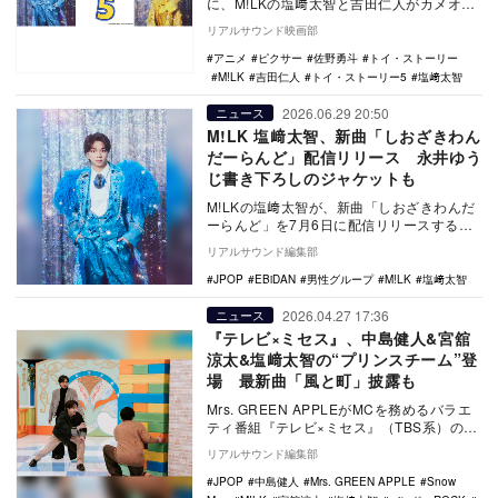
に、M!LKの塩﨑太智と吉田仁人がカメオ声
優として出演していることが発表された。
リアルサウンド映画部
…
アニメ
ピクサー
佐野勇斗
トイ・ストーリー
M!LK
吉田仁人
トイ・ストーリー5
塩﨑太智
2026.06.29 20:50
ニュース
M!LK 塩﨑太智、新曲「しおざきわん
だーらんど」配信リリース 永井ゆう
じ書き下ろしのジャケットも
M!LKの塩﨑太智が、新曲「しおざきわんだ
ーらんど」を7月6日に配信リリースする。
本楽曲は、5カ月連続リリース企画『モー
リアルサウンド編集部
烈…
JPOP
EBiDAN
男性グループ
M!LK
塩﨑太智
2026.04.27 17:36
ニュース
『テレビ×ミセス』、中島健人&宮舘
涼太&塩﨑太智の“プリンスチーム”登
場 最新曲「風と町」披露も
Mrs. GREEN APPLEがMCを務めるバラエ
ティ番組『テレビ×ミセス』（TBS系）のレ
ギュラー第4回が、4月27日夜8時…
リアルサウンド編集部
JPOP
中島健人
Mrs. GREEN APPLE
Snow