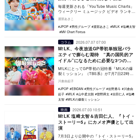
毎週更新される「YouTube Music Charts」
ウィークリー ミュージック ビデオ ランキン
グより、MVをはじめとした…
渡部あきこ
JPOP
男性グループ
渡部あきこ
M!LK
塩﨑太智
MV Chart Forcus
2026.07.07 07:00
コラム
M!LK、今夜放送GP帯初単独冠バラ
エティで膨らむ期待 “真の国民的ア
イドル”になるために必要な3つの要
素を考察
M!LKにとってGP帯初の冠特番『M!LKの爆
裂ミッション』（TBS系）が7月7日22時か
ら放送。同放送を機に、“次の国民的アイ…
川倉由起子
JPOP
EBiDAN
男性グループ
佐野勇斗
川倉由
起子
M!LK
山中柔太朗
曽野舜太
吉田仁人
塩﨑
太智
M!LKの爆裂ミッション
2026.07.03 10:51
映画
M!LK 塩﨑太智＆吉田仁人、『トイ・
ストーリー5』にカメオ声優として出
演
7月3日より公開中の『トイ・ストーリー5』