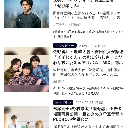
太智、『イグナイト』第2話出演
「ぜひ楽しみに」
間宮祥太朗が主演を務めるTBS金曜ドラマ
『イグナイト -法の無法者-』第2話に、 宮近
海斗（Travis Japan）、 塩﨑太…
リアルサウンド映画部
宮近海斗
Travis Japan
M!LK
塩﨑太智
イグナイ
ト -法の無法者-
2025.03.24 19:00
インタビュー
佐野勇斗・塩﨑太智・吉田仁人が語る
「イイじゃん」のM!LKらしさ こだ
わり抜いた2ndアルバム『M!X』制作
の裏側も
佐野勇斗、塩﨑太智、曽野舜太、山中柔太
朗、吉田仁人からなるダンスボーカルユニ
ット、M!LK。5人それぞれが映画やテレ
山田邦子
ビ、ラジオな…
EBiDAN
男性グループ
佐野勇斗
M!LK
山田邦子
吉田仁人
はぎひさこ
塩﨑太智
2024.09.25 17:00
国内ドラマ
永瀬莉子×野村康太『着せ恋』予告＆
場面写真公開 超ときめき♡宣伝部＆
PEDROが主題歌に
10月8日より放送がスタートする永瀬莉子と