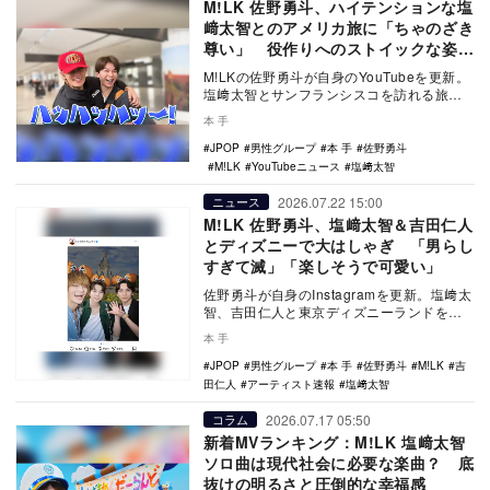
M!LK 佐野勇斗、ハイテンションな塩
﨑太智とのアメリカ旅に「ちゃのざき
尊い」 役作りへのストイックな姿勢
も反響
M!LKの佐野勇斗が自身のYouTubeを更新。
塩﨑太智とサンフランシスコを訪れる旅動
画を公開した。
本 手
JPOP
男性グループ
本 手
佐野勇斗
M!LK
YouTubeニュース
塩﨑太智
2026.07.22 15:00
ニュース
M!LK 佐野勇斗、塩﨑太智＆吉田仁人
とディズニーで大はしゃぎ 「男らし
すぎて滅」「楽しそうで可愛い」
佐野勇斗が自身のInstagramを更新。塩﨑太
智、吉田仁人と東京ディズニーランドを楽
しむ姿を公開した。
本 手
JPOP
男性グループ
本 手
佐野勇斗
M!LK
吉
田仁人
アーティスト速報
塩﨑太智
2026.07.17 05:50
コラム
新着MVランキング：M!LK 塩﨑太智
ソロ曲は現代社会に必要な楽曲？ 底
抜けの明るさと圧倒的な幸福感