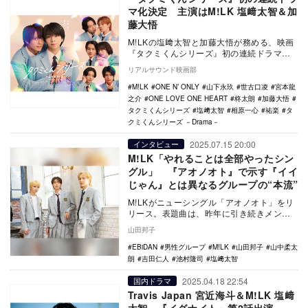
マ化決定 主演はM!LK 塩﨑太智＆加
藤大悟
M!LKの塩﨑太智と加藤大悟が務める、映画
『タクミくんシリーズ』初の連続ドラマ
『タクミくんシリーズ －Drama－』が、BS
リアルサウンド映画部
フジ…
M!LK
ONE N’ ONLY
山下永玖
世古口凌
宮本龍
之介
ONE LOVE ONE HEART
柊太朗
加藤大悟
タクミくんシリーズ
塩﨑太智
相原一心
祐楽
タ
クミくんシリーズ －Drama－
2025.07.15 20:00
インタビュー
M!LK「やれることは全部やったシン
グル」 『アオノオト』で示す『イイ
じゃん』とは異なるグループの“本流”
M!LKがニューシングル「アオノオト」をリ
リース。表題曲は、昨年に引き続きメンバ
ーの佐野勇斗が出演するボディケアブラン
山田邦子
ド「シーブ…
EBiDAN
男性グループ
M!LK
山田邦子
山中柔太
朗
吉田仁人
池村隆司
塩﨑太智
2025.04.18 22:54
国内ドラマ
Travis Japan 宮近海斗＆M!LK 塩﨑