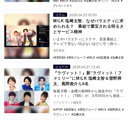
Man
M!LK
宮舘涼太
塩﨑太智
バンド・ROCK
テレビ×ミセス
2026.04.23 05:50
コラム
M!LK 塩﨑太智、なぜバラエティに求
められる？ 番組で重宝される明るさ
とサービス精神
いまやバラエティにドラマ、音楽番組と、
テレビで見ない日はないほどに引っ張りだ
このM!LK。その中でも特に注目が厚真てい
池田夏葉
るのが、塩…
EBiDAN
男性グループ
M!LK
池田夏葉
塩﨑太智
2026.03.27 12:40
ニュース
『ラヴィット！』新“ラヴィット！フ
ァミリー”にM!LK 塩﨑太智＆曽野舜
太、風間俊介ら6名
毎週月曜～金曜の朝8時から放送中の『ラヴ
ィット！』（TBS）が、3月30日から放送6
年目に突入。このたびシーズンレギュラー
リアルサウンド編集部
として…
JPOP
風間俊介
男性グループ
M!LK
曽野舜太
ラヴィット！
塩﨑太智