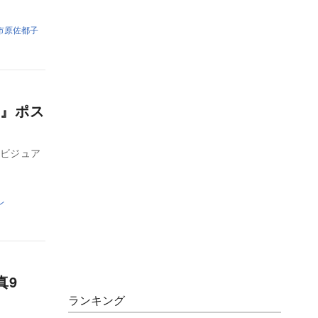
市原佐都子
』ポス
ービジュア
レ
真9
ランキング