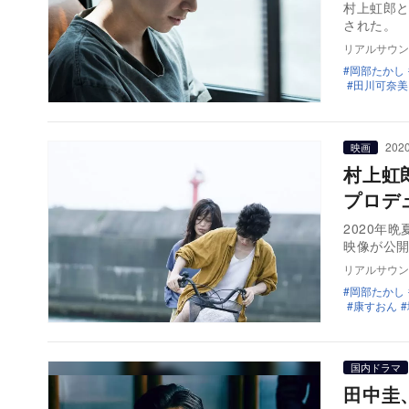
村上虹郎と
された。
リアルサウン
岡部たかし
田川可奈美
2020
映画
村上虹
プロデ
2020年
リアルサウン
岡部たかし
康すおん
国内ドラマ
田中圭