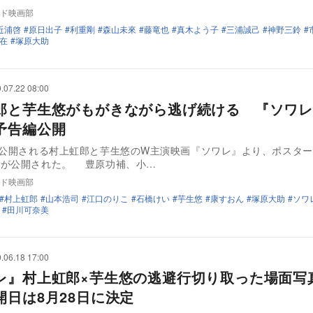
ド映画部
近浦啓
原日出子
利重剛
森山未來
藤竜也
真木よう子
三浦誠己
神野三鈴
在
塚原大助
.07.22 08:00
郎と芋生悠がもがきながら逃げ続ける 『ソワレ
予告編公開
に公開される村上虹郎と芋生悠のW主演映画『ソワレ』より、ポスタ
ルと予告編が公開された。 豊原功補、小…
ド映画部
村上虹郎
山本浩司
江口のりこ
石橋けい
芋生悠
康すおん
塚原大助
ソワ
田川可奈美
.06.18 17:00
レ』村上虹郎×芋生悠の逃避行切り取った場面写
開日は8月28日に決定