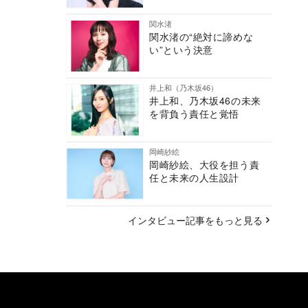
関水渚
関水渚の“絶対に諦めな
い”という決意
井上和（乃木坂46）
井上和、乃木坂46の未来
を背負う責任と覚悟
岡崎紗絵
岡崎紗絵、大役を担う責
任と未来の人生設計
インタビュー記事をもっと見る