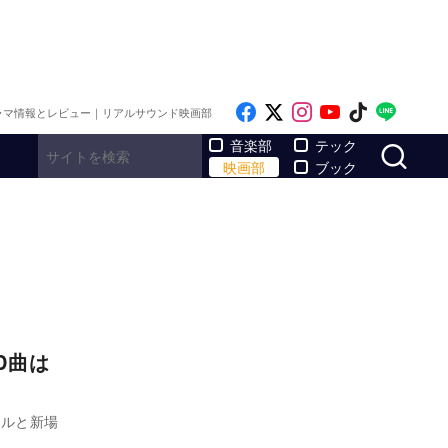
Like on Facebook
Follow on x
Follow on Inst
Follow on Y
Follow on
Follo
ラマ情報とレビュー｜リアルサウンド映画部
サ
音楽部
テック
映画部
ブック
D曲は
アルと新場