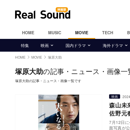
HOME
MUSIC
MOVIE
TECH
特集
映画
国内ドラマ
海外ドラマ
HOME
MOVIE
塚原大助
の記事・ニュース・画像一
塚原大助
塚原大助の記事・ニュース・画像一覧です
2024
映画
森山未
佐野元春
7月12日
面写真が公