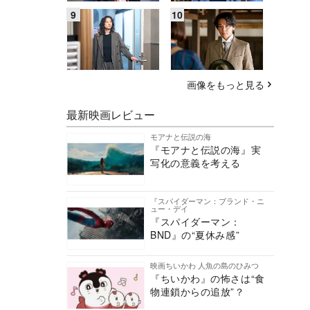
画像をもっと見る
最新映画レビュー
モアナと伝説の海
『モアナと伝説の海』実
写化の意義を考える
『スパイダーマン：ブランド・ニ
ュー・デイ
『スパイダーマン：
BND』の“夏休み感”
映画ちいかわ 人魚の島のひみつ
『ちいかわ』の怖さは“食
物連鎖からの追放”？