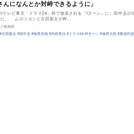
さんになんとか対峙できるように」
のテレビ東京「ドラマ24」枠で放送される『Iターン』に、田中圭が
した。 ムロツヨシと古田新太がW…
ド映画部
古田新太
田中圭
毎熊克哉
内田英治
ドラマ24
Iターン
塚原大助
菊池均也