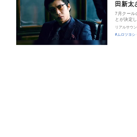
田新太
7月クール
とが決定
リアルサウン
ムロツヨシ