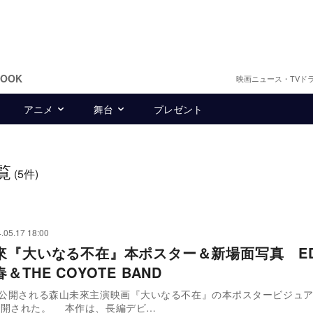
BOOK
映画ニュース・TVド
アニメ
舞台
プレゼント
覧
(5件)
.05.17 18:00
來『大いなる不在』本ポスター＆新場面写真 E
＆THE COYOTE BAND
に公開される森山未來主演映画『大いなる不在』の本ポスタービジュ
開された。 本作は、長編デビ…