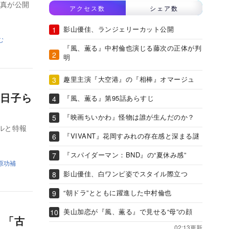
写真が公開
アクセス数
シェア数
影山優佳、ランジェリーカット公開
む
『風、薫る』中村倫也演じる藤次の正体が判
明
趣里主演『大空港』の『相棒』オマージュ
日子ら
『風、薫る』第95話あらすじ
『映画ちいかわ』怪物は誰が生んだのか？
ルと特報
『VIVANT』花岡すみれの存在感と深まる謎
『スパイダーマン：BND』の“夏休み感”
原功補
影山優佳、白ワンピ姿でスタイル際立つ
“朝ドラ”とともに躍進した中村倫也
美山加恋が『風、薫る』で見せる“母”の顔
 「古
02:13更新