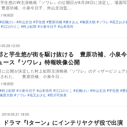
芋生悠のW主演映画『ソワレ』の公開日が8月28日に決定し、場面
 豊原功補、小泉今日子、外山文治監…
ド映画部
石橋けい
外山文治
芋生悠
豊原功補
康すおん
塚原大助
ソワレ
花王おさ
江口のりこ
村上虹郎
小泉今日子
山本浩司
.05.29 12:00
郎と芋生悠が街を駆け抜ける 豊原功補、小泉今
ュース『ソワレ』特報映像公開
晩夏に公開が決定した村上虹郎主演映画『ソワレ』のティザービジュア
映像が公開された。 豊原功補、小泉今日…
ド映画部
村上虹郎
小泉今日子
山本浩司
江口のりこ
石橋けい
外山文治
芋生悠
豊
塚原大助
ソワレ
花王おさむ
田川可奈美
2019.05.21 18:00
、ドラマ『Iターン』にインテリヤクザ役で出演