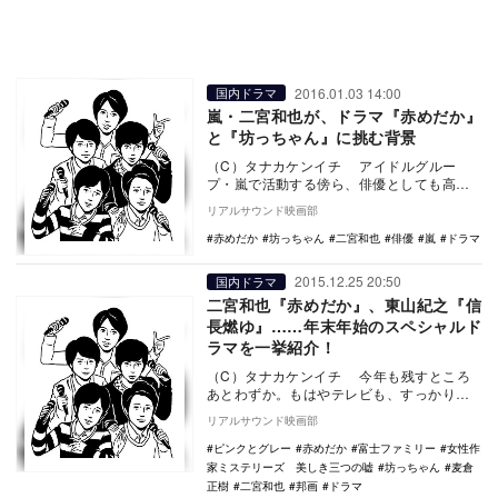
2016.01.03 14:00
国内ドラマ
嵐・二宮和也が、ドラマ『赤めだか』
と『坊っちゃん』に挑む背景
（C）タナカケンイチ アイドルグルー
プ・嵐で活動する傍ら、俳優としても高い
評価を受けている二宮和也。クリント・イ
リアルサウンド映画部
ーストウッド…
赤めだか
坊っちゃん
二宮和也
俳優
嵐
ドラマ
2015.12.25 20:50
国内ドラマ
二宮和也『赤めだか』、東山紀之『信
長燃ゆ』……年末年始のスペシャルド
ラマを一挙紹介！
（C）タナカケンイチ 今年も残すところ
あとわずか。もはやテレビも、すっかり特
番ばかりです。ということで、本稿では、
リアルサウンド映画部
この年末年…
ピンクとグレー
赤めだか
富士ファミリー
女性作
家ミステリーズ 美しき三つの嘘
坊っちゃん
麦倉
正樹
二宮和也
邦画
ドラマ