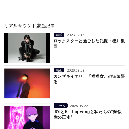
リアルサウンド厳選記事
2026.07.11
連載
ロックスターと過ごした記憶：櫻井敦
司
2026.08.08
映画
カンザキイオリ、『禍禍女』の狂気語
る
2025.06.22
コラム
JOIとK、Lapwingと私たちの“類似
性の正体”