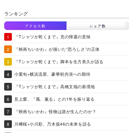
ランキング
アクセス数
シェア数
『Tシャツが乾くまで』充の帰還の意味
『映画ちいかわ』が描いた“恐ろしさ”の正体
『Tシャツが乾くまで』脚本を生方美久が語る
小栗旬×横浜流星、豪華初共演への期待
『Tシャツが乾くまで』高橋文哉の新境地
見上愛、『風、薫る』との1年を振り返る
『映画ちいかわ』怪物は誰が生んだのか？
川﨑桜×小川彩、乃木坂46の未来を語る