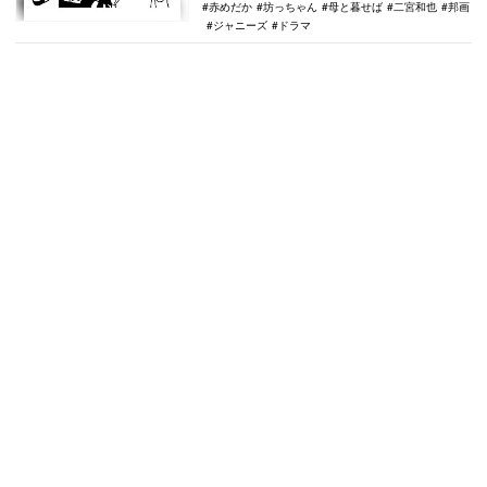
赤めだか
坊っちゃん
母と暮せば
二宮和也
邦画
ジャニーズ
ドラマ