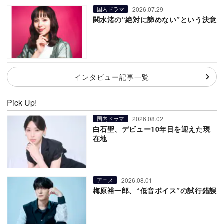
2026.07.29
国内ドラマ
関水渚の“絶対に諦めない”という決意
インタビュー記事一覧
Pick Up!
2026.08.02
国内ドラマ
白石聖、デビュー10年目を迎えた現
在地
2026.08.01
アニメ
梅原裕一郎、“低音ボイス”の試行錯誤