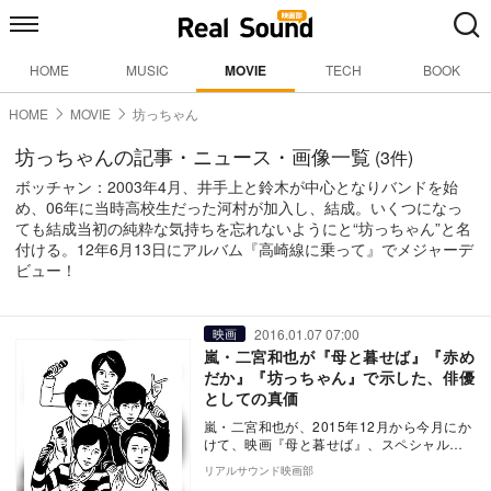
HOME
MUSIC
MOVIE
TECH
BOOK
HOME
MOVIE
坊っちゃん
坊っちゃんの記事・ニュース・画像一覧
(3件)
ボッチャン：2003年4月、井手上と鈴木が中心となりバンドを始
め、06年に当時高校生だった河村が加入し、結成。いくつになっ
ても結成当初の純粋な気持ちを忘れないようにと“坊っちゃん”と名
付ける。12年6月13日にアルバム『高崎線に乗って』でメジャーデ
ビュー！
2016.01.07 07:00
映画
嵐・二宮和也が『母と暮せば』『赤め
だか』『坊っちゃん』で示した、俳優
としての真価
嵐・二宮和也が、2015年12月から今月にか
けて、映画『母と暮せば』、スペシャルド
ラマ『赤めだか』と『坊っちゃん』の3作品
リアルサウンド映画部
に出演…