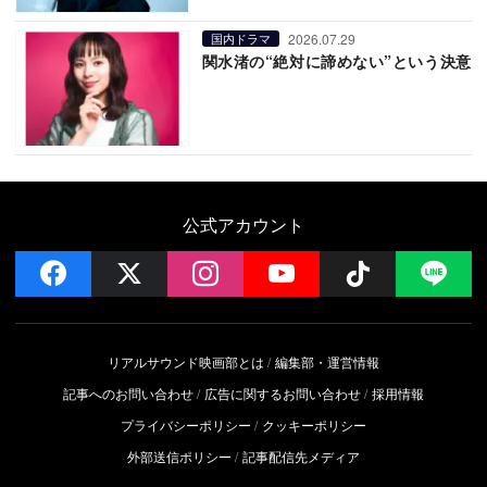
2026.07.29
国内ドラマ
関水渚の“絶対に諦めない”という決意
公式アカウント
facebook
x
instagram
YouTube
Follow on 
LI
リアルサウンド映画部とは
編集部・運営情報
記事へのお問い合わせ
広告に関するお問い合わせ
採用情報
プライバシーポリシー
クッキーポリシー
外部送信ポリシー
記事配信先メディア