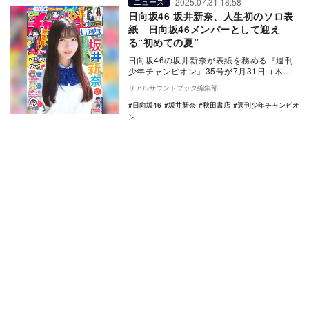
2025.07.31 18:58
ニュース
日向坂46 坂井新奈、人生初のソロ表
紙 日向坂46メンバーとして迎え
る“初めての夏”
日向坂46の坂井新奈が表紙を務める『週刊
少年チャンピオン』35号が7月31日（木）
に秋田書店から発売された。 坂井新奈
リアルサウンドブック編集部
は…
日向坂46
坂井新奈
秋田書店
週刊少年チャンピオ
ン