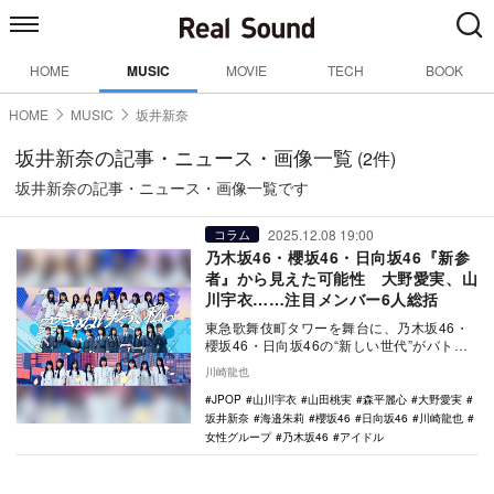
HOME
MUSIC
MOVIE
TECH
BOOK
HOME
MUSIC
坂井新奈
坂井新奈の記事・ニュース・画像一覧
(2件)
坂井新奈の記事・ニュース・画像一覧です
2025.12.08 19:00
コラム
乃木坂46・櫻坂46・日向坂46『新参
者』から見えた可能性 大野愛実、山
川宇衣……注目メンバー6人総括
東急歌舞伎町タワーを舞台に、乃木坂46・
櫻坂46・日向坂46の“新しい世代”がバトン
を繋ぐようにワンマンライブを行った『新
川崎龍也
参者 …
JPOP
山川宇衣
山田桃実
森平麗心
大野愛実
坂井新奈
海邉朱莉
櫻坂46
日向坂46
川崎龍也
女性グループ
乃木坂46
アイドル