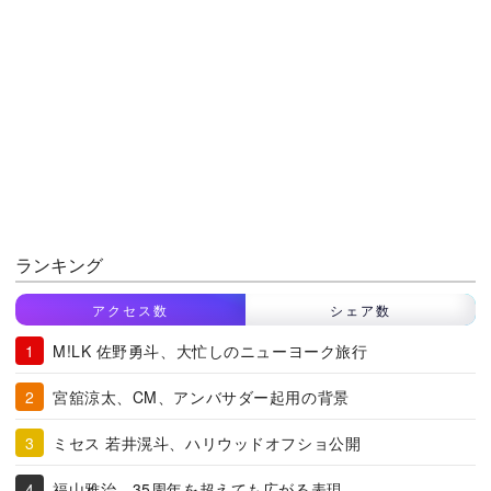
ランキング
アクセス数
シェア数
M!LK 佐野勇斗、大忙しのニューヨーク旅行
宮舘涼太、CM、アンバサダー起用の背景
ミセス 若井滉斗、ハリウッドオフショ公開
福山雅治、35周年を超えても広がる表現