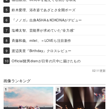
鈴木愛理、浴衣姿であざとさ全開ポーズ
『ノノガ』出身ASHA＆KOKONAがデビュー
塩﨑太智、芸能界が求めていた“全力感”
斉藤和義、milet、＝LOVEら注目新作
渡辺美里『Birthday』クロスレビュー
Official髭男dismが日常の只中に届けたもの
02:11更新
画像ランキング