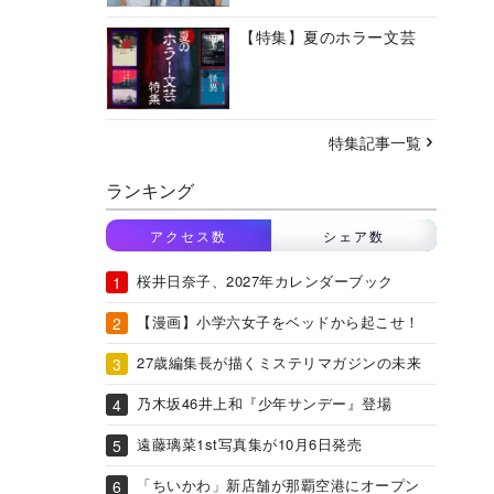
【特集】夏のホラー文芸
特集記事一覧
ランキング
アクセス数
シェア数
桜井日奈子、2027年カレンダーブック
【漫画】小学六女子をベッドから起こせ！
27歳編集長が描くミステリマガジンの未来
乃木坂46井上和『少年サンデー』登場
遠藤璃菜1st写真集が10月6日発売
「ちいかわ」新店舗が那覇空港にオープン