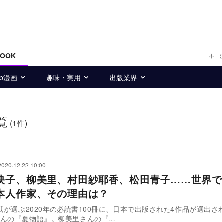
BOOK
本・
eb漫画
趣味・実用
出版業界
覧
(1件)
2020.12.22 10:00
映子、柳美里、村田紗耶香、松田青子……世界で
本人作家、その理由は？
E紙が選ぶ2020年の必読書100冊に、日本で出版された4作品が選出さ
さんの『夏物語』。柳美里さんの『…