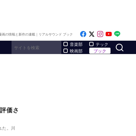
Like on Facebook
Follow on x
Follow on I
Follow o
Follo
漫画の情報と新作の連載｜リアルサウンド ブック
サ
音楽部
テック
映画部
ブック
評価さ
れた。川