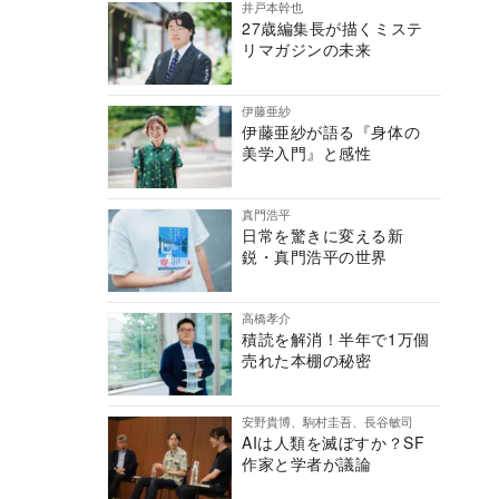
井戸本幹也
27歳編集長が描くミステ
リマガジンの未来
伊藤亜紗
伊藤亜紗が語る『身体の
美学入門』と感性
真門浩平
日常を驚きに変える新
鋭・真門浩平の世界
高橋孝介
積読を解消！半年で1万個
売れた本棚の秘密
安野貴博、駒村圭吾、長谷敏司
AIは人類を滅ぼすか？SF
作家と学者が議論