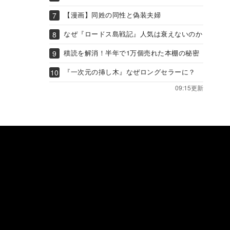
【漫画】同姓の同性と偽装夫婦
なぜ『ロードス島戦記』人気は衰えないのか
積読を解消！半年で1万個売れた本棚の秘密
『一次元の挿し木』なぜロングセラーに？
09:15更新