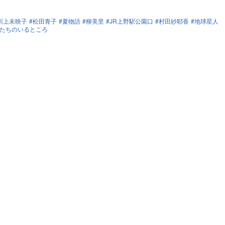
川上未映子
松田青子
夏物語
柳美里
JR上野駅公園口
村田紗耶香
地球星人
たちのいるところ