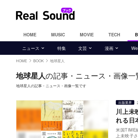
HOME
MUSIC
MOVIE
TECH
ニュース
特集
文芸
漫画
W
HOME
BOOK
地球星人
の記事・ニュース・画像一
地球星人
地球星人の記事・ニュース・画像一覧です
出版業界
川上未
れる日
米国TIM
上未映子