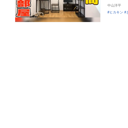
中山洋平
ヒカキン