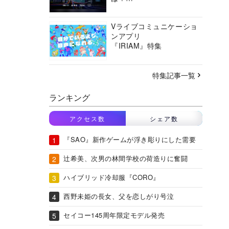
バーチャルシティコンソ
ーシアムの挑戦に迫る
Vライブコミュニケーショ
ンアプリ
『IRIAM』特集
特集記事一覧
ランキング
アクセス数
シェア数
『SAO』新作ゲームが浮き彫りにした需要
辻希美、次男の林間学校の荷造りに奮闘
ハイブリッド冷却服『CORO』
西野未姫の長女、父を恋しがり号泣
セイコー145周年限定モデル発売