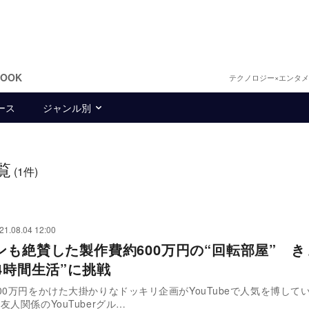
BOOK
テクノロジー×エンタ
ース
ジャンル別
覧
(1件)
21.08.04 12:00
ンも絶賛した製作費約600万円の“回転部屋” き
4時間生活”に挑戦
00万円をかけた大掛かりなドッキリ企画がYouTubeで人気を博して
友人関係のYouTuberグル…