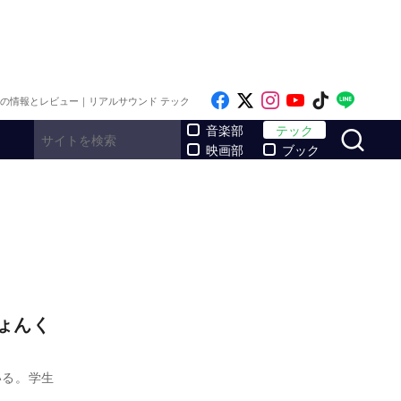
Like on Facebook
Follow on x
Follow on Inst
Follow on Y
Follow on
Follo
メの情報とレビュー｜リアルサウンド テック
サ
音楽部
テック
映画部
ブック
ょんく
いる。学生