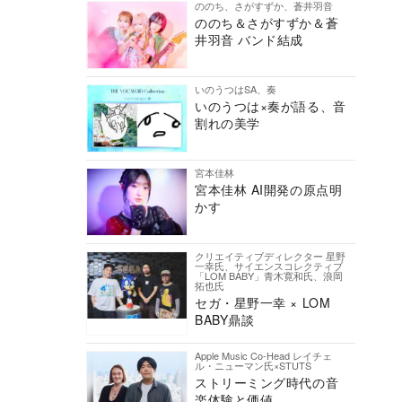
ののち、さがすずか、蒼井羽音
ののち＆さがすずか＆蒼
井羽音 バンド結成
いのうつはSA、奏
いのうつは×奏が語る、音
割れの美学
宮本佳林
宮本佳林 AI開発の原点明
かす
クリエイティブディレクター 星野
一幸氏、サイエンスコレクティブ
「LOM BABY」青木寛和氏、浪岡
拓也氏
セガ・星野一幸 × LOM
BABY鼎談
Apple Music Co-Head レイチェ
ル・ニューマン氏×STUTS
ストリーミング時代の音
楽体験と価値