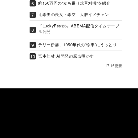
約150万円の“立ち乗り式草刈機”を紹介
辻希美の長女・希空、大胆イメチェン
『LuckyFes'26』ABEMA配信タイムテーブ
ル公開
テリー伊藤、1950年代の“珍車”にうっとり
宮本佳林 AI開発の原点明かす
17:16更新