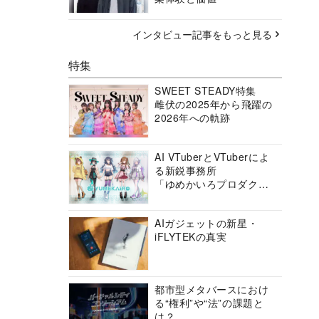
インタビュー記事をもっと見る
特集
SWEET STEADY特集
雌伏の2025年から飛躍の
2026年への軌跡
AI VTuberとVTuberによ
る新鋭事務所
「ゆめかいろプロダクシ
ョン」の挑戦に迫る
AIガジェットの新星・
iFLYTEKの真実
都市型メタバースにおけ
る“権利”や“法”の課題と
は？