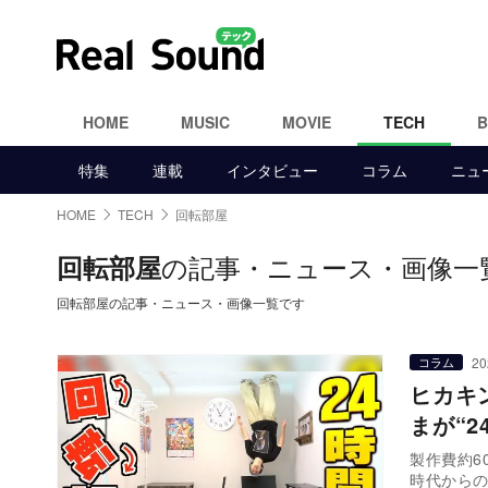
HOME
MUSIC
MOVIE
TECH
特集
連載
インタビュー
コラム
ニュ
HOME
TECH
回転部屋
の記事・ニュース・画像一
回転部屋
回転部屋の記事・ニュース・画像一覧です
20
コラム
ヒカキ
まが“2
製作費約6
時代からの