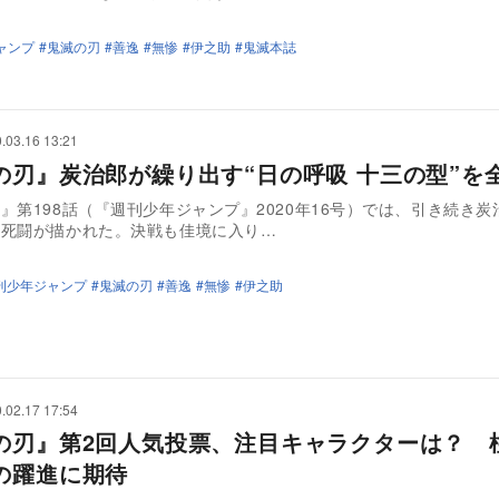
ャンプ
鬼滅の刃
善逸
無惨
伊之助
鬼滅本誌
.03.16 13:21
の刃』炭治郎が繰り出す“日の呼吸 十三の型”を
』第198話（『週刊少年ジャンプ』2020年16号）では、引き続き炭
の死闘が描かれた。決戦も佳境に入り…
刊少年ジャンプ
鬼滅の刃
善逸
無惨
伊之助
.02.17 17:54
の刃』第2回人気投票、注目キャラクターは？ 
の躍進に期待