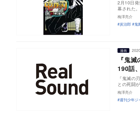
2月10日
幕された。
梅澤亮介
炭治郎
鬼
2020
漫画
『鬼滅
190
『鬼滅の刃
梅澤亮介
週刊少年ジ