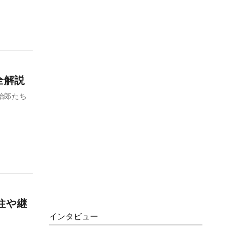
全解説
治郎たち
柱や継
インタビュー