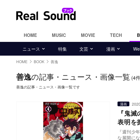
HOME
MUSIC
MOVIE
TECH
ニュース
特集
文芸
漫画
W
HOME
BOOK
善逸
の記事・ニュース・画像一覧
善逸
(4件
善逸の記事・ニュース・画像一覧です
2020
漫画
『鬼滅
表明を
『週刊少年
な展開に