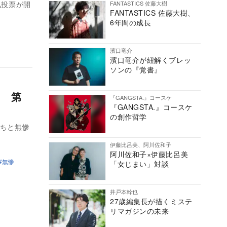
FANTASTICS 佐藤大樹
気投票が開
FANTASTICS 佐藤大樹、
6年間の成長
濱口竜介
濱口竜介が紐解くブレッ
ソンの『覚書』
？ 第
『GANGSTA.』コースケ
『GANGSTA.』コースケ
の創作哲学
たちと無惨
伊藤比呂美、阿川佐和子
阿川佐和子×伊藤比呂美
無惨
「女じまい」対談
井戸本幹也
27歳編集長が描くミステ
リマガジンの未来