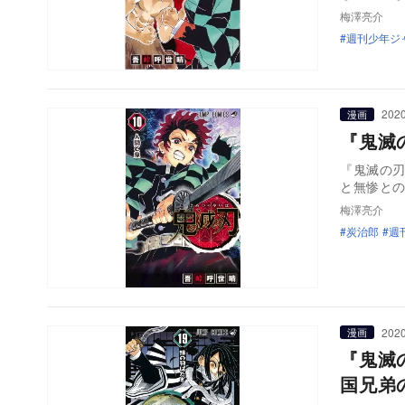
梅澤亮介
週刊少年ジ
2020
漫画
『鬼滅
『鬼滅の刃
と無惨と
梅澤亮介
炭治郎
週
2020
漫画
『鬼滅
国兄弟