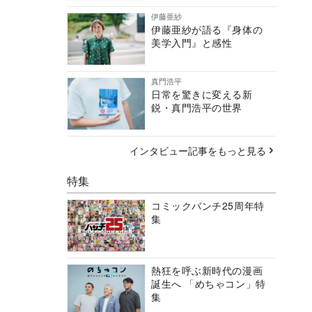
伊藤亜紗
伊藤亜紗が語る『身体の
美学入門』と感性
真門浩平
日常を驚きに変える新
鋭・真門浩平の世界
インタビュー記事をもっと見る
特集
コミックバンチ25周年特
集
熱狂を呼ぶ新時代の漫画
誕生へ 「めちゃコン」特
集