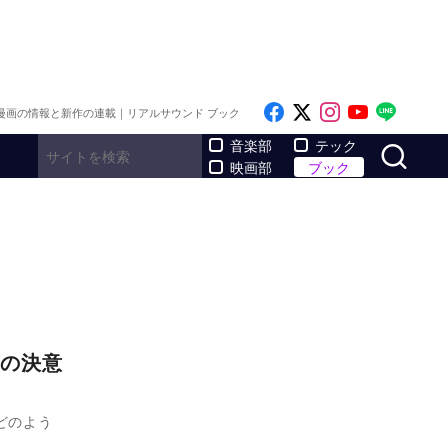
Like on Facebook
Follow on x
Follow on I
Follow o
Follo
漫画の情報と新作の連載｜リアルサウンド ブック
サ
音楽部
テック
映画部
ブック
の決意
どのよう