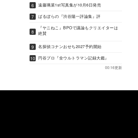
遠藤璃菜1st写真集が10月6日発売
ばるぼらの『渋谷陽一評論集』評
『ヤニねこ』BPOで議論もクリエイターは
絶賛
名探偵コナンおせち2027予約開始
円谷プロ『全ウルトラマン記録大鑑』
00:16更新