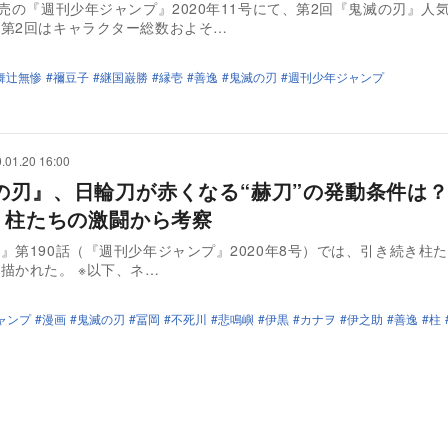
発売の『週刊少年ジャンプ』2020年11号にて、第2回『鬼滅の刃』人
第2回はキャラクター総数およそ…
舞辻無惨
禰豆子
継国巌勝
縁壱
善逸
鬼滅の刃
週刊少年ジャンプ
.01.20 16:00
の刃』、日輪刀が赤くなる“赫刀”の発動条件は
話、柱たちの激闘から考察
』第190話（『週刊少年ジャンプ』2020年8号）では、引き続き柱
との死闘が描かれた。 ※以下、ネ…
ャンプ
漫画
鬼滅の刃
冨岡
不死川
悲鳴嶼
伊黒
カナヲ
伊之助
善逸
柱