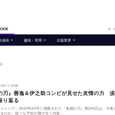
BOOK
本・
eb漫画
趣味・実用
出版業界
)
.05.11 19:08
の刃』善逸＆伊之助コンビが見せた友情の力 涙
振り返る
ジャンプ』2020年23号に掲載された『鬼滅の刃』第204話は、今後
なるのか、様々な予想が飛び交う内容…