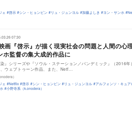
ジェ
啓示
シン・ヒョンビン
リュ・ジュンヨル
加藤よしき
ヨン・サンホ
Net
.03.26 07:30
flix映画『啓示』が描く現実社会の問題と人間の心
ンホ監督の集大成的作品に
染』シリーズや『ソウル・ステーション／パンデミック』（2016年
、ウェブトゥーン作品、また、Netf…
nodera）
ジェ
Netflix
啓示
シン・ヒョンビン
リュ・ジュンヨル
アルフォンソ・キュア
ホ
小野寺系（k.onodera）