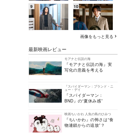
画像をもっと見る
最新映画レビュー
モアナと伝説の海
『モアナと伝説の海』実
写化の意義を考える
『スパイダーマン：ブランド・ニ
ュー・デイ
『スパイダーマン：
BND』の“夏休み感”
映画ちいかわ 人魚の島のひみつ
『ちいかわ』の怖さは“食
物連鎖からの追放”？