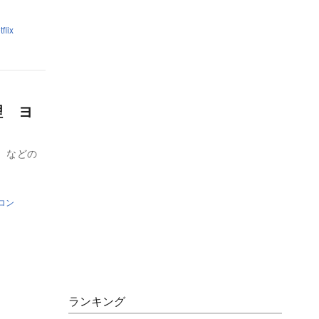
flix
理 ヨ
）などの
ロン
ランキング