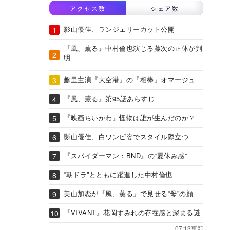
アクセス数
シェア数
影山優佳、ランジェリーカット公開
『風、薫る』中村倫也演じる藤次の正体が判
明
趣里主演『大空港』の『相棒』オマージュ
『風、薫る』第95話あらすじ
『映画ちいかわ』怪物は誰が生んだのか？
影山優佳、白ワンピ姿でスタイル際立つ
『スパイダーマン：BND』の“夏休み感”
“朝ドラ”とともに躍進した中村倫也
美山加恋が『風、薫る』で見せる“母”の顔
『VIVANT』花岡すみれの存在感と深まる謎
07:13更新