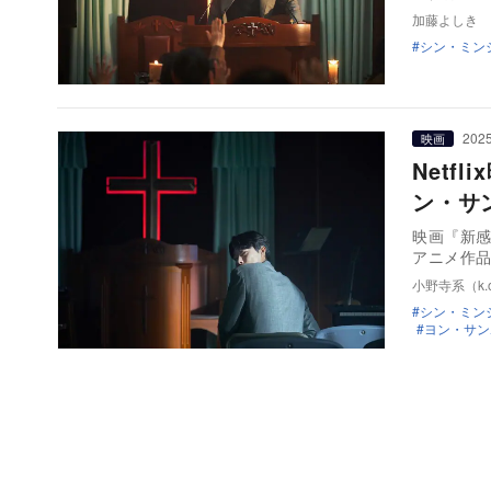
加藤よしき
シン・ミン
2025
映画
Net
ン・サ
映画『新感
アニメ作品
小野寺系（k.o
シン・ミン
ヨン・サン