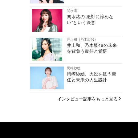
関水渚
関水渚の“絶対に諦めな
い”という決意
井上和（乃木坂46）
井上和、乃木坂46の未来
を背負う責任と覚悟
岡崎紗絵
岡崎紗絵、大役を担う責
任と未来の人生設計
インタビュー記事をもっと見る