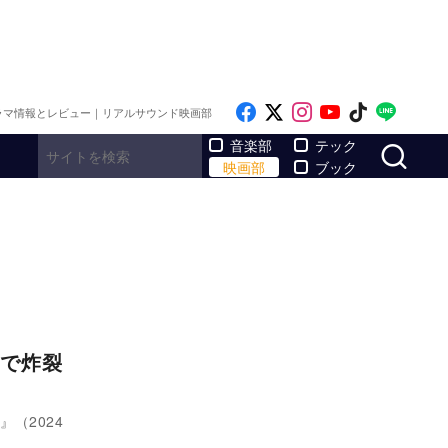
Like on Facebook
Follow on x
Follow on Inst
Follow on Y
Follow on
Follo
ラマ情報とレビュー｜リアルサウンド映画部
サ
音楽部
テック
映画部
ブック
で炸裂
』（2024