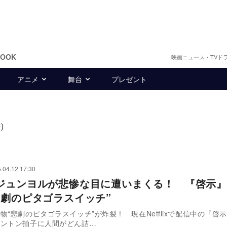
BOOK
映画ニュース・TVド
アニメ
舞台
プレゼント
)
.04.12 17:30
ジュンヨルが悲惨な目に遭いまくる！ 『啓示』
悲劇のピタゴラスイッチ”
物“悲劇のピタゴラスイッチ”が炸裂！ 現在Netflixで配信中の『啓示
トントン拍子に人間がどん詰…