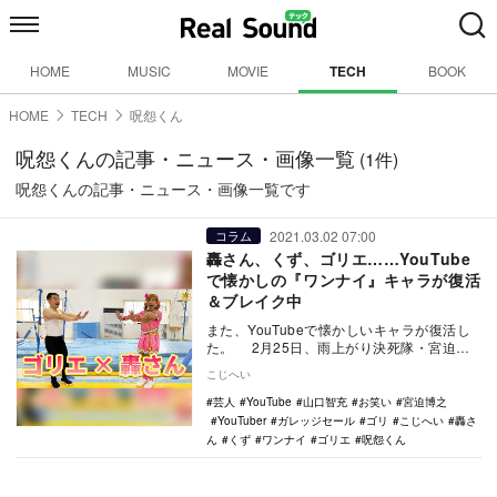
HOME
MUSIC
MOVIE
TECH
BOOK
HOME
TECH
呪怨くん
呪怨くんの記事・ニュース・画像一覧
(1件)
呪怨くんの記事・ニュース・画像一覧です
2021.03.02 07:00
コラム
轟さん、くず、ゴリエ……YouTube
で懐かしの『ワンナイ』キャラが復活
＆ブレイク中
また、YouTubeで懐かしいキャラが復活し
た。 2月25日、雨上がり決死隊・宮迫博
之とガレッジセール・ゴリが互いの公式…
こじへい
芸人
YouTube
山口智充
お笑い
宮迫博之
YouTuber
ガレッジセール
ゴリ
こじへい
轟さ
ん
くず
ワンナイ
ゴリエ
呪怨くん