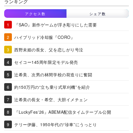
ランキング
アクセス数
シェア数
『SAO』新作ゲームが浮き彫りにした需要
ハイブリッド冷却服『CORO』
西野未姫の長女、父を恋しがり号泣
セイコー145周年限定モデル発売
辻希美、次男の林間学校の荷造りに奮闘
約150万円の“立ち乗り式草刈機”を紹介
辻希美の長女・希空、大胆イメチェン
『LuckyFes'26』ABEMA配信タイムテーブル公開
テリー伊藤、1950年代の“珍車”にうっとり