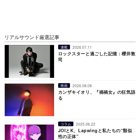
リアルサウンド厳選記事
2026.07.11
連載
ロックスターと過ごした記憶：櫻井敦
司
2026.08.08
映画
カンザキイオリ、『禍禍女』の狂気語
る
2025.06.22
コラム
JOIとK、Lapwingと私たちの“類似
性の正体”