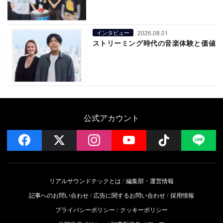
2026.08.01
インタビュー
ストリーミング時代の音楽体験と価値
公式アカウント
facebook
x
instagram
YouTube
Follow on 
LI
リアルサウンドテックとは
編集部・運営情報
記事へのお問い合わせ
広告に関するお問い合わせ
採用情報
プライバシーポリシー
クッキーポリシー