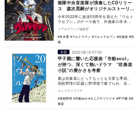
衛隊中央音楽隊が演奏したCDリリー
ス 森次晃嗣がオリジナルストーリー
を語る音源も収録
今年2022年に放送55周年を迎えた『ウルト
ラセブン』のテーマ曲で、作曲家の冬木透
が作り上げた「交響詩ウルトラセブン」と
リアルサウンド編集部
「交響曲…
冬木透
ウルトラマン
ウルトラセブン
吹奏楽
特
撮
2022.08.10 07:00
文芸
甲子園に響いた応援曲「市船soul」
が持つ、深くて熱いドラマ “吹奏楽
小説”の豊かさを考察
夏は吹奏楽にとってもっとも大変な季節。
高校野球の応援に野球場で奏でられ、全日
本吹奏楽コンクールの出場を目指して全国
タニグチリウイチ
各地のホールで…
高校野球
市船soul
タニグチリウイチ
甲子園
吹
奏楽