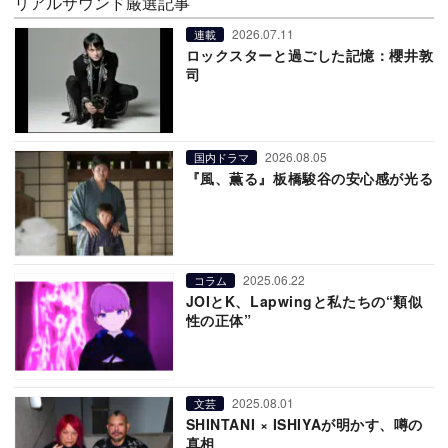
リアルサウンド厳選記事
2026.07.11
連載
ロックスターと過ごした記憶：櫻井敦
司
2026.08.05
国内ドラマ
『風、薫る』板橋駿谷の安心感が光る
2025.06.22
コラム
JOIとK、Lapwingと私たちの“類似
性の正体”
2025.08.01
文芸
SHINTANI × ISHIYAが明かす、噂の
真相