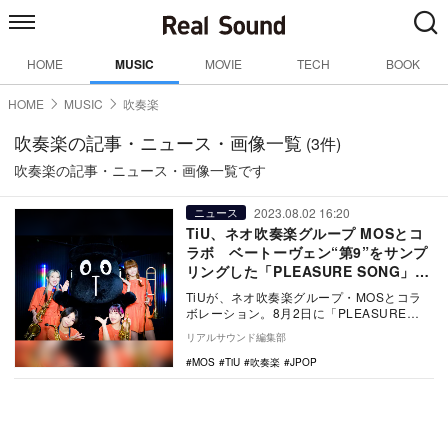
HOME
MUSIC
MOVIE
TECH
BOOK
HOME
MUSIC
吹奏楽
吹奏楽の記事・ニュース・画像一覧
(3件)
吹奏楽の記事・ニュース・画像一覧です
2023.08.02 16:20
ニュース
TiU、ネオ吹奏楽グループ MOSとコ
ラボ ベートーヴェン“第9”をサンプ
リングした「PLEASURE SONG」リ
リース
TiUが、ネオ吹奏楽グループ・MOSとコラ
ボレーション。8月2日に「PLEASURE
SONG」を配信スタートした。 今…
リアルサウンド編集部
MOS
TiU
吹奏楽
JPOP