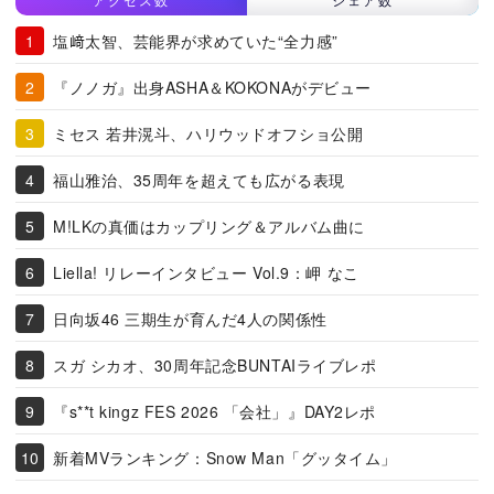
塩﨑太智、芸能界が求めていた“全力感”
『ノノガ』出身ASHA＆KOKONAがデビュー
ミセス 若井滉斗、ハリウッドオフショ公開
福山雅治、35周年を超えても広がる表現
M!LKの真価はカップリング＆アルバム曲に
Liella! リレーインタビュー Vol.9：岬 なこ
日向坂46 三期生が育んだ4人の関係性
スガ シカオ、30周年記念BUNTAIライブレポ
『s**t kingz FES 2026 「会社」』DAY2レポ
新着MVランキング：Snow Man「グッタイム」