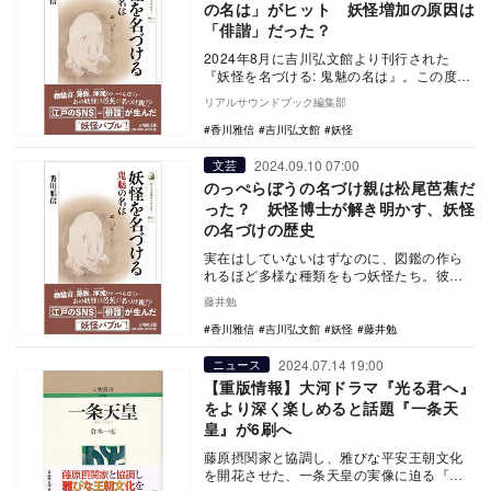
の名は」がヒット 妖怪増加の原因は
「俳諧」だった？
2024年8月に吉川弘文館より刊行された
『妖怪を名づける: 鬼魅の名は』。この度、
重版が決定した。 アニメやゲームにも登
リアルサウンドブック編集部
場す…
香川雅信
吉川弘文館
妖怪
2024.09.10 07:00
文芸
のっぺらぼうの名づけ親は松尾芭蕉だ
った？ 妖怪博士が解き明かす、妖怪
の名づけの歴史
実在はしていないはずなのに、図鑑の作ら
れるほど多様な種類をもつ妖怪たち。彼ら
にも他の生物と同様、種の激増する「カン
藤井勉
ブリア爆発」に…
香川雅信
吉川弘文館
妖怪
藤井勉
2024.07.14 19:00
ニュース
【重版情報】大河ドラマ『光る君へ』
をより深く楽しめると話題『一条天
皇』が6刷へ
藤原摂関家と協調し、雅びな平安王朝文化
を開花させた、一条天皇の実像に迫る『一