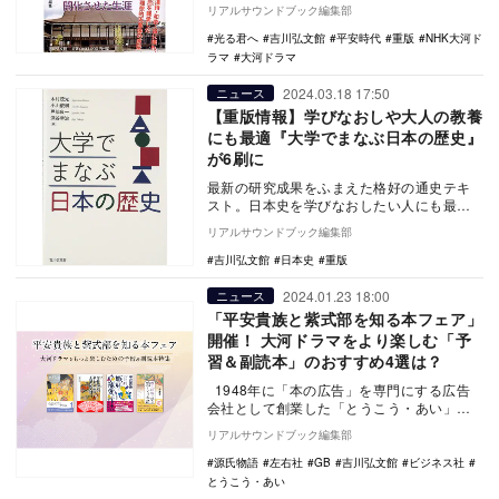
条天皇』（吉川弘文館）が6刷となることが
リアルサウンドブック編集部
わかった。 …
光る君へ
吉川弘文館
平安時代
重版
NHK大河ド
ラマ
大河ドラマ
2024.03.18 17:50
ニュース
【重版情報】学びなおしや大人の教養
にも最適『大学でまなぶ日本の歴史』
が6刷に
最新の研究成果をふまえた格好の通史テキ
スト。日本史を学びなおしたい人にも最適
の一冊『大学でまなぶ日本の歴史』（吉川
リアルサウンドブック編集部
弘文館）が6刷…
吉川弘文館
日本史
重版
2024.01.23 18:00
ニュース
「平安貴族と紫式部を知る本フェア」
開催！ 大河ドラマをより楽しむ「予
習＆副読本」のおすすめ4選は？
1948年に「本の広告」を専門にする広告
会社として創業した「とうこう・あい」が
企画するWEB上の連合広告企画「平安貴族
リアルサウンドブック編集部
と紫式…
源氏物語
左右社
GB
吉川弘文館
ビジネス社
とうこう・あい