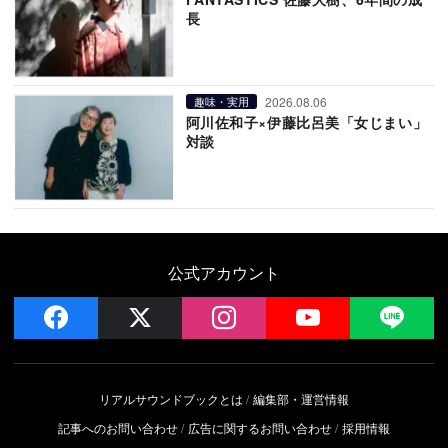
長
2026.08.06
趣味・実用
阿川佐和子×伊藤比呂美「女じまい」
対談
公式アカウント
facebook
x
instagram
YouTube
LIN
リアルサウンドブックとは
編集部・運営情報
記事へのお問い合わせ
広告に関するお問い合わせ
採用情報