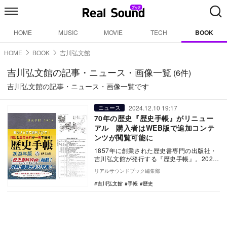
HOME
MUSIC
MOVIE
TECH
BOOK
HOME
BOOK
吉川弘文館
吉川弘文館の記事・ニュース・画像一覧
(6件)
吉川弘文館の記事・ニュース・画像一覧です
2024.12.10 19:17
ニュース
70年の歴史『歴史手帳』がリニュー
アル 購入者はWEB版で追加コンテ
ンツが閲覧可能に
1857年に創業された歴史書専門の出版社・
吉川弘文館が発行する『歴史手帳』。2025
年版はWEBを活用した新サービスをスター
リアルサウンドブック編集部
トさ…
吉川弘文館
手帳
歴史