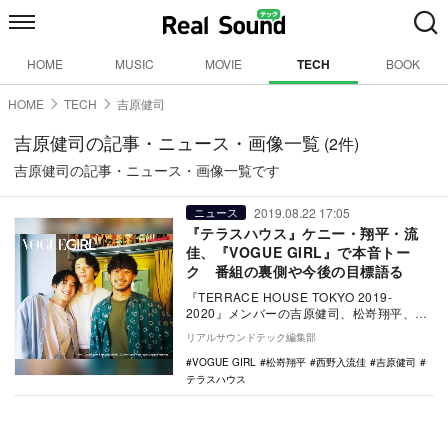
HOME
MUSIC
MOVIE
TECH
BOOK
HOME
TECH
吉原健司
吉原健司の記事・ニュース・画像一覧
(2件)
吉原健司の記事・ニュース・画像一覧です
2019.08.22 17:05
ニュース
『テラスハウス』ケニー・翔平・流
佳、『VOGUE GIRL』で本音トー
ク 番組の裏側や今後の目標語る
『TERRACE HOUSE TOKYO 2019-
2020』メンバーの吉原健司、松嵜翔平、西
野入流佳が、WEBマガジン『VOG…
リアルサウンドテック編集部
VOGUE GIRL
松嵜翔平
西野入流佳
吉原健司
テラスハウス