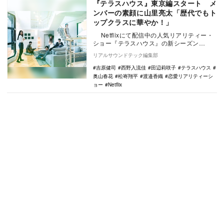
『テラスハウス』東京編スタート メ
ンバーの素顔に山里亮太「歴代でもト
ップクラスに華やか！」
Netflixにて配信中の人気リアリティー・
ショー『テラスハウス』の新シーズン
「TERRACE HOUSE 2019-202…
リアルサウンドテック編集部
吉原健司
西野入流佳
田辺莉咲子
テラスハウス
奥山春花
松㟢翔平
渡邉香織
恋愛リアリティーシ
ョー
Netflix