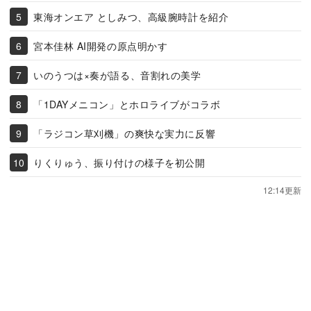
東海オンエア としみつ、高級腕時計を紹介
宮本佳林 AI開発の原点明かす
いのうつは×奏が語る、音割れの美学
「1DAYメニコン」とホロライブがコラボ
「ラジコン草刈機」の爽快な実力に反響
りくりゅう、振り付けの様子を初公開
12:14更新