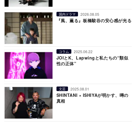
2026.08.05
国内ドラマ
『風、薫る』板橋駿谷の安心感が光る
2025.06.22
コラム
JOIとK、Lapwingと私たちの“類似
性の正体”
2025.08.01
文芸
SHINTANI × ISHIYAが明かす、噂の
真相