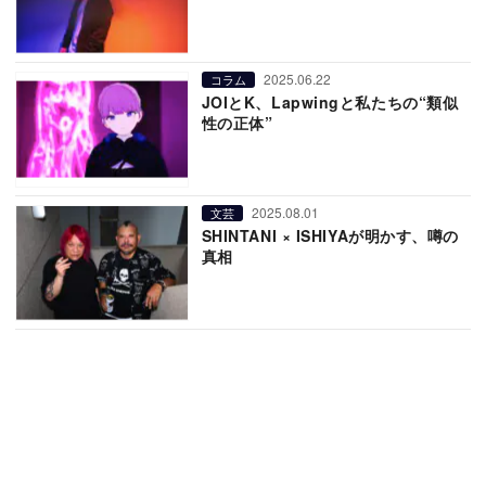
2025.06.22
コラム
JOIとK、Lapwingと私たちの“類似
性の正体”
2025.08.01
文芸
SHINTANI × ISHIYAが明かす、噂の
真相