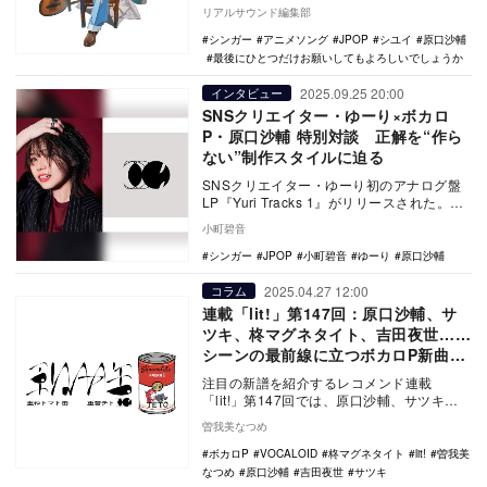
曲は、TVアニメ『最後にひとつだけお願い
リアルサウンド編集部
し…
シンガー
アニメソング
JPOP
シユイ
原口沙輔
最後にひとつだけお願いしてもよろしいでしょうか
2025.09.25 20:00
インタビュー
SNSクリエイター・ゆーり×ボカロ
P・原口沙輔 特別対談 正解を“作ら
ない”制作スタイルに迫る
SNSクリエイター・ゆーり初のアナログ盤
LP『Yuri Tracks 1』がリリースされた。本
稿では、楽曲プロデュースを担当する…
小町碧音
シンガー
JPOP
小町碧音
ゆーり
原口沙輔
2025.04.27 12:00
コラム
連載「lit!」第147回：原口沙輔、サ
ツキ、柊マグネタイト、吉田夜世……
シーンの最前線に立つボカロP新曲4
選
注目の新譜を紹介するレコメンド連載
「lit!」第147回では、原口沙輔、サツキ、
柊マグネタイト、吉田夜世ら“今”の
曽我美なつめ
VOCALOI…
ボカロP
VOCALOID
柊マグネタイト
lit!
曽我美
なつめ
原口沙輔
吉田夜世
サツキ