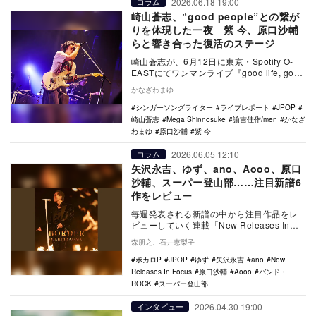
2026.06.18 19:00
コラム
崎山蒼志、“good people”との繋が
りを体現した一夜 紫 今、原口沙輔
らと響き合った復活のステージ
崎山蒼志が、6月12日に東京・Spotify O-
EASTにてワンマンライブ『good life, good
people』を開…
かなざわまゆ
シンガーソングライター
ライブレポート
JPOP
崎山蒼志
Mega Shinnosuke
諭吉佳作/men
かなざ
わまゆ
原口沙輔
紫 今
2026.06.05 12:10
コラム
矢沢永吉、ゆず、ano、Aooo、原口
沙輔、スーパー登山部……注目新譜6
作をレビュー
毎週発表される新譜の中から注目作品をレ
ビューしていく連載「New Releases In
Focus」。今回は矢沢永吉「BORD…
森朋之、石井恵梨子
ボカロP
JPOP
ゆず
矢沢永吉
ano
New
Releases In Focus
原口沙輔
Aooo
バンド・
ROCK
スーパー登山部
2026.04.30 19:00
インタビュー