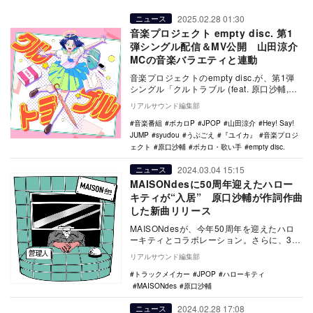
2025.02.28 01:30
ニュース
音楽プロジェクト empty disc. 第1
弾シングル配信＆MV公開 山田涼介
MCの音楽バラエティと連動
音楽プロジェクトのempty disc.が、第1弾
シングル「クルトラブル (feat. 原口沙輔,
『ユイカ』)」を本日2月28…
リアルサウンド編集部
音楽番組
ボカロP
JPOP
山田涼介
Hey! Say!
JUMP
syudou
うぶごえ
『ユイカ』
音楽プロジ
ェクト
原口沙輔
ボカロ・歌い手
empty disc.
2024.03.04 15:15
ニュース
MAISONdesに50周年迎えたハロー
キティが“入居” 原口沙輔が作詞作曲
した新曲リリース
MAISONdesが、今年50周年を迎えたハロ
ーキティとコラボレーション。さらに、3月
22日に新曲をリリースする。 これは、…
リアルサウンド編集部
トラックメイカー
JPOP
ハローキティ
MAISONdes
原口沙輔
2024.02.28 17:08
ニュース