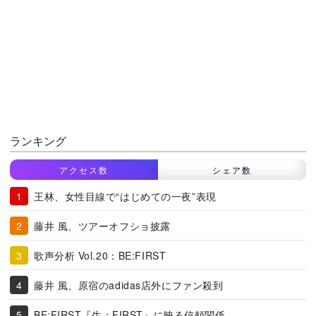
ランキング
アクセス数
シェア数
王林、女性目線で“はじめての一夜”表現
藤井 風、ツアーオフショ披露
歌声分析 Vol.20：BE:FIRST
藤井 風、原宿のadidas店外にファン殺到
BE:FIRST『生：FIRST』に映る信頼関係