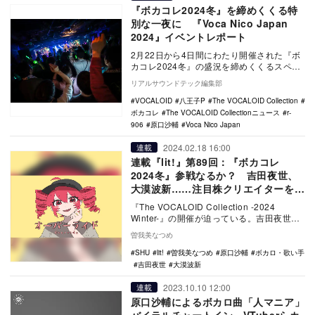
『ボカコレ2024冬』を締めくくる特
別な一夜に 『Voca Nico Japan
2024』イベントレポート
2月22日から4日間にわたり開催された『ボ
カコレ2024冬』の盛況を締めくくるスペシ
ャルイベント『Voca Nico Japan…
リアルサウンドテック編集部
VOCALOID
八王子P
The VOCALOID Collection
ボカコレ
The VOCALOID Collectionニュース
r-
906
原口沙輔
Voca Nico Japan
2024.02.18 16:00
連載
連載『lit!』第89回：『ボカコレ
2024冬』参戦なるか？ 吉田夜世、
大漠波新……注目株クリエイターをピ
ックアップ
『The VOCALOID Collection -2024
Winter-』の開催が迫っている。吉田夜世、
大漠波新、原口沙輔、…
曽我美なつめ
SHU
lit!
曽我美なつめ
原口沙輔
ボカロ・歌い手
吉田夜世
大漠波新
2023.10.10 12:00
連載
原口沙輔によるボカロ曲「人マニア」