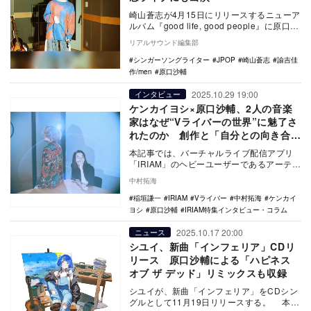
崎山蒼志が4月15日にリリースするニューア
ルバム『good life, good people』に原口沙
輔と諭吉佳作/menが参…
リアルサウンド編集部
シンガーソングライター
JPOP
崎山蒼志
諭吉佳
作/men
原口沙輔
2025.10.29 19:00
インタビュー
ケンカイヨシ×原口沙輔、2人の音楽
家はなぜ“Vライバーの世界”に魅了さ
れたのか 創作と「自分との向き合
い」を巡る対話
本記事では、バーチャルライブ配信アプリ
「IRIAM」のヘビーユーザーであるアーティ
スト、ケンカイヨシと原口沙輔に、IRIAMの
中村拓海
世…
稲垣謙一
IRIAM
Vライバー
中村拓海
ケンカイ
ヨシ
原口沙輔
IRIAM特集インタビュー・コラム
2025.10.17 20:00
ニュース
シユイ、新曲「インフェリア」CDリ
リース 原口沙輔による「ハピネス
オブ ザ デッド」リミックスも収録
シユイが、新曲「インフェリア」をCDシン
グルとして11月19日リリースする。 本楽