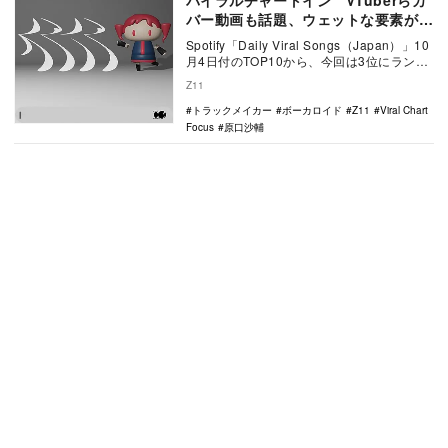
バイラルチャートイン VTuberらカ
バー動画も話題、ウェットな要素が楽
曲に奥行き
Spotify「Daily Viral Songs（Japan）」10
月4日付のTOP10から、今回は3位にランク
インした原口沙…
Z11
トラックメイカー
ボーカロイド
Z11
Viral Chart
Focus
原口沙輔