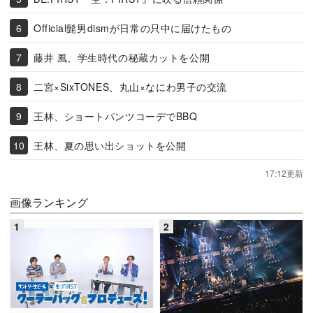
Official髭男dismが日常の只中に届けたもの
藤井 風、学生時代の秘蔵カットを公開
二宮×SixTONES、丸山×なにわ男子の交流
王林、ショートパンツコーデでBBQ
王林、夏の思い出ショットを公開
17:12更新
画像ランキング