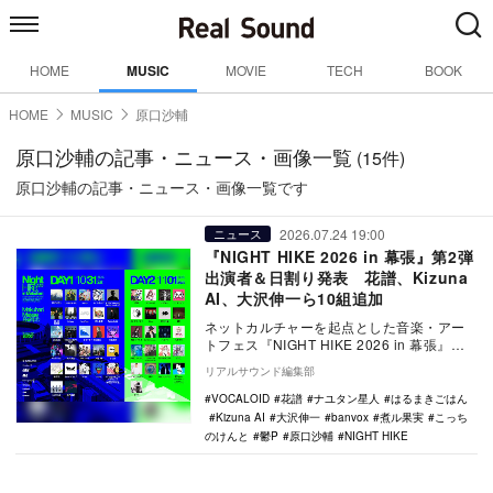
HOME
MUSIC
MOVIE
TECH
BOOK
HOME
MUSIC
原口沙輔
原口沙輔の記事・ニュース・画像一覧
(15件)
原口沙輔の記事・ニュース・画像一覧です
2026.07.24 19:00
ニュース
『NIGHT HIKE 2026 in 幕張』第2弾
出演者＆日割り発表 花譜、Kizuna
AI、大沢伸一ら10組追加
ネットカルチャーを起点とした音楽・アー
トフェス『NIGHT HIKE 2026 in 幕張』の
第2弾出演アーティスト10組と、出…
リアルサウンド編集部
VOCALOID
花譜
ナユタン星人
はるまきごはん
Kizuna AI
大沢伸一
banvox
煮ル果実
こっち
のけんと
鬱P
原口沙輔
NIGHT HIKE