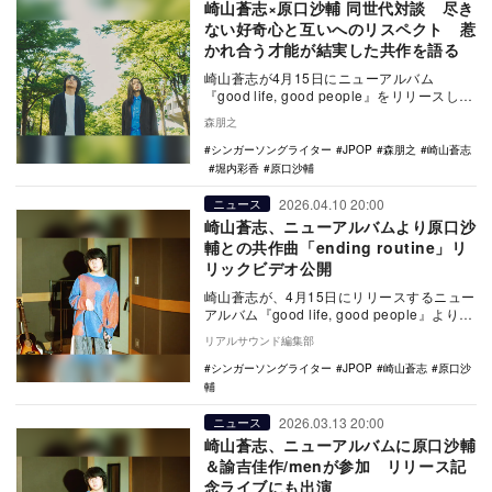
崎山蒼志×原口沙輔 同世代対談 尽き
ない好奇心と互いへのリスペクト 惹
かれ合う才能が結実した共作を語る
崎山蒼志が4月15日にニューアルバム
『good life, good people』をリリースし
た。タイアップソングをはじめ、M…
森朋之
シンガーソングライター
JPOP
森朋之
崎山蒼志
堀内彩香
原口沙輔
2026.04.10 20:00
ニュース
崎山蒼志、ニューアルバムより原口沙
輔との共作曲「ending routine」リ
リックビデオ公開
崎山蒼志が、4月15日にリリースするニュー
アルバム『good life, good people』より、
4月8日に先行配信した「…
リアルサウンド編集部
シンガーソングライター
JPOP
崎山蒼志
原口沙
輔
2026.03.13 20:00
ニュース
崎山蒼志、ニューアルバムに原口沙輔
＆諭吉佳作/menが参加 リリース記
念ライブにも出演