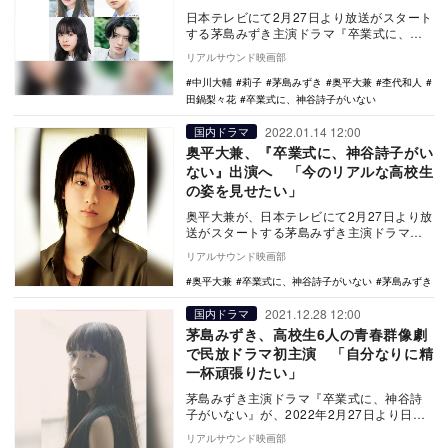
日本テレビにて2月27日より放送がスタート
する茅島みずき主演ドラマ『卒業式に、神
谷詩子がいない』に、田鍋梨々花、中川大
リアルサウンド映画部
輔、莉子、…
中川大輔
莉子
茅島みずき
奥平大兼
杢代和人
田鍋梨々花
卒業式に、神谷詩子がいない
2022.01.14 12:00
国内ドラマ
奥平大兼、『卒業式に、神谷詩子がい
ない』出演へ 「今のリアルな高校生
の姿を見せたい」
奥平大兼が、日本テレビにて2月27日より放
送がスタートする茅島みずき主演ドラマ
『卒業式に、神谷詩子がいない』に出演す
リアルサウンド映画部
ることが決定…
奥平大兼
卒業式に、神谷詩子がいない
茅島みずき
2021.12.28 12:00
国内ドラマ
茅島みずき、高校生6人の青春群像劇
で民放ドラマ初主演 「自分なりに精
一杯頑張りたい」
茅島みずき主演ドラマ『卒業式に、神谷詩
子がいない』が、2022年2月27日より日本
テレビで放送されることが決定した。 …
リアルサウンド映画部