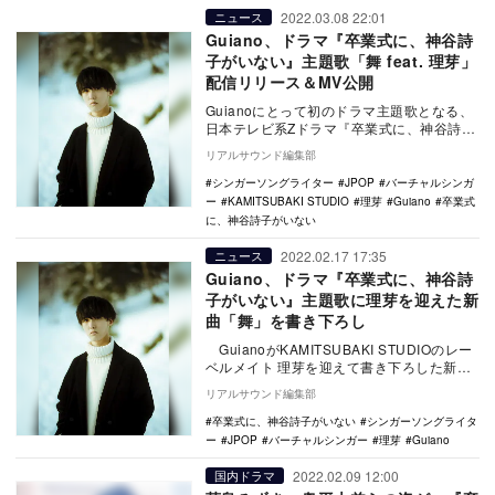
2022.03.08 22:01
ニュース
Guiano、ドラマ『卒業式に、神谷詩
子がいない』主題歌「舞 feat. 理芽」
配信リリース＆MV公開
Guianoにとって初のドラマ主題歌となる、
日本テレビ系Zドラマ『卒業式に、神谷詩子
がいない』主題歌の「舞 feat. 理芽」が…
リアルサウンド編集部
シンガーソングライター
JPOP
バーチャルシンガ
ー
KAMITSUBAKI STUDIO
理芽
Guiano
卒業式
に、神谷詩子がいない
2022.02.17 17:35
ニュース
Guiano、ドラマ『卒業式に、神谷詩
子がいない』主題歌に理芽を迎えた新
曲「舞」を書き下ろし
GuianoがKAMITSUBAKI STUDIOのレー
ベルメイト 理芽を迎えて書き下ろした新曲
「舞 feat. 理芽…
リアルサウンド編集部
卒業式に、神谷詩子がいない
シンガーソングライタ
ー
JPOP
バーチャルシンガー
理芽
Guiano
2022.02.09 12:00
国内ドラマ