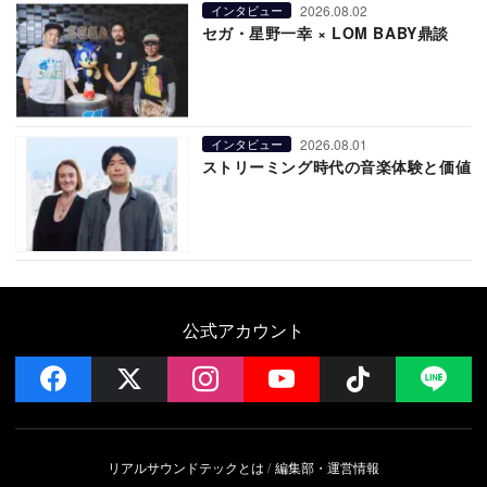
2026.08.02
インタビュー
セガ・星野一幸 × LOM BABY鼎談
2026.08.01
インタビュー
ストリーミング時代の音楽体験と価値
公式アカウント
facebook
x
instagram
YouTube
Follow on 
LI
リアルサウンドテックとは
編集部・運営情報