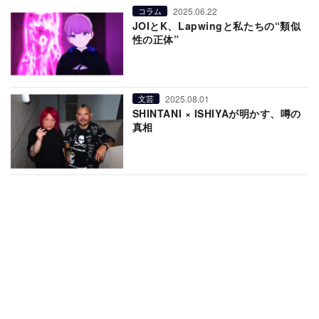
2025.06.22
コラム
JOIとK、Lapwingと私たちの“類似
性の正体”
2025.08.01
文芸
SHINTANI × ISHIYAが明かす、噂の
真相