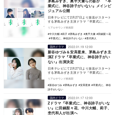
茅島みずき、奥平大兼らの姿が 『卒
業式に、神谷詩子がいない』メインビ
ジュアル公開
日本テレビにて2月27日より放送がスタート
する茅島みずき主演ドラマ『卒業式に、神
谷詩子がいない』のメインビジュアルが公
リアルサウンド映画部
開された。…
中川大輔
莉子
茅島みずき
奥平大兼
田鍋梨々花
卒業式に、神谷詩子がいない
杢代和人
2022.01.19 12:00
国内ドラマ
新谷ゆづみ＆安斉星来、茅島みずき主
演Zドラマ『卒業式に、神谷詩子がい
ない』出演決定
日本テレビにて2月27日より放送がスタート
する茅島みずき主演ドラマ『卒業式に、神
谷詩子がいない』に、新谷ゆづみと安斉星
リアルサウンド映画部
来が出演す…
新谷ゆづみ
茅島みずき
安斉星来
卒業式に、神谷
詩子がいない
2022.01.17 12:00
国内ドラマ
Zドラマ『卒業式に、神谷詩子がいな
い』に田鍋梨々花、中川大輔、莉子、
杢代和人が出演へ