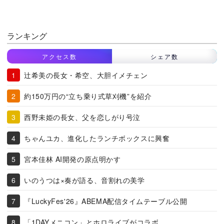
ランキング
アクセス数
シェア数
辻希美の長女・希空、大胆イメチェン
約150万円の“立ち乗り式草刈機”を紹介
西野未姫の長女、父を恋しがり号泣
ちゃんユカ、進化したランチボックスに興奮
宮本佳林 AI開発の原点明かす
いのうつは×奏が語る、音割れの美学
『LuckyFes'26』ABEMA配信タイムテーブル公開
「1DAYメニコン」とホロライブがコラボ