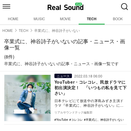
HOME
MUSIC
MOVIE
TECH
BOOK
HOME
TECH
卒業式に、神谷詩子がいない
卒業式に、神谷詩子がいないの記事・ニュース・画
像一覧
(8件)
卒業式に、神谷詩子がいないの記事・ニュース・画像一覧です
2022.03.18 06:00
ニュース
YouTuber・コレコレ、民放ドラマに
初出演決定！ 「いつもの私を見て下
さい」
日本テレビにて放送中の茅島みずき主演ド
ラマ『卒業式に、神谷詩子がいない』に、
YouTuberのコレコレが出演することがわか
リアルサウンドテック編集部
った。…
YouTube
コレコレ
卒業式に、神谷詩子がいない