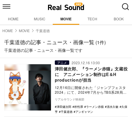
HOME
MUSIC
MOVIE
TECH
BOOK
HOME
MOVIE
千葉道徳
千葉道徳の記事・ニュース・画像一覧
(1件)
千葉道徳の記事・ニュース・画像一覧です
2023.12.16 13:00
アニメ
津田健次郎、『ラーメン赤猫』文蔵役
に アニメーション制作はE＆H
productionが担当
12月16日に開催された「ジャンプフェスタ
2024」にて、2024年7月からTBS系28局に
て放送される『ラーメン赤猫』のメイン…
リアルサウンド映画部
津田健次郎
朴性厚
ラーメン赤猫
清水久敏
久保
亨
千葉道徳
アンギャマン