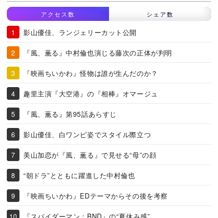
アクセス数
シェア数
影山優佳、ランジェリーカット公開
『風、薫る』中村倫也演じる藤次の正体が判明
『映画ちいかわ』怪物は誰が生んだのか？
趣里主演『大空港』の『相棒』オマージュ
『風、薫る』第95話あらすじ
影山優佳、白ワンピ姿でスタイル際立つ
美山加恋が『風、薫る』で見せる“母”の顔
“朝ドラ”とともに躍進した中村倫也
『映画ちいかわ』EDテーマからその後を考察
『スパイダーマン：BND』の“夏休み感”