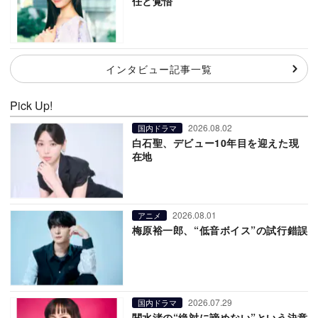
任と覚悟
インタビュー記事一覧
Pick Up!
2026.08.02
国内ドラマ
白石聖、デビュー10年目を迎えた現
在地
2026.08.01
アニメ
梅原裕一郎、“低音ボイス”の試行錯誤
2026.07.29
国内ドラマ
関水渚の“絶対に諦めない”という決意