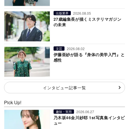
2026.08.05
出版業界
27歳編集長が描くミステリマガジン
の未来
2026.08.02
文芸
伊藤亜紗が語る『身体の美学入門』と
感性
インタビュー記事一覧
Pick Up!
2026.06.27
趣味・実用
乃木坂46金川紗耶 1st写真集インタビ
ュー