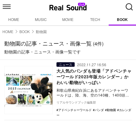
HOME
MUSIC
MOVIE
TECH
BOOK
HOME
BOOK
動物園
動物園の記事・ニュース・画像一覧
(4件)
動物園の記事・ニュース・画像一覧です
2022.11.27 16:56
ニュース
大人気のパンダも登場「アドベンチャ
ーワールド2023年版カレンダー」か
わいい動物がいっぱい
和歌山県南紀白浜にあるアドベンチャーワ
ールドは、陸、海、空の140種、1400頭の
動物が暮らす人気の動物園だ。 雑誌…
リアルサウンドブック編集部
アドベンチャーワールド
パンダ
動物園
カレンダ
ー