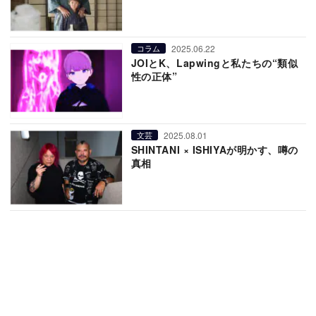
2025.06.22
コラム
JOIとK、Lapwingと私たちの“類似
性の正体”
2025.08.01
文芸
SHINTANI × ISHIYAが明かす、噂の
真相