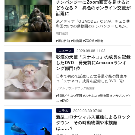
チンパンジーにZoom画面を見せると
どうなる？ 異色のオンライン交流が
話題に
米メディア『GIZMODE』などが、チェコ共
和国の2つの動物園のチンパンジーたちが初
めてのオンライン交流を体験したと報じ
堀口佐知
た。 …
堀口佐知
動物園
ZOOM
動物
2020.09.08 11:03
ニュース
砂漠の天使「スナネコ」の成長を記録
したDVD 発売前にAmazonランキ
ング部門1位
日本で初めて誕生した世界最小級の野生ネ
コ「スナネコ」成長を記録したDVD『砂漠
の天使 スナネコ成長日記』が、9月24日に
リアルサウンドブック編集部
マガジン…
那須どうぶつ王国
スナネコ
動物園
マガジンハウ
ス
DVD
2020.03.30 07:00
コラム
新型コロナウィルス蔓延によるロック
ダウン その時動物園や水族館
は……？