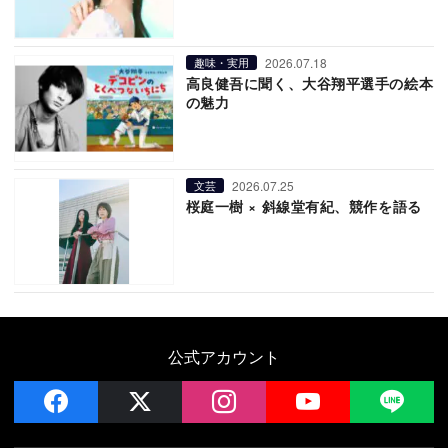
2026.07.18
趣味・実用
高良健吾に聞く、大谷翔平選手の絵本
の魅力
2026.07.25
文芸
桜庭一樹 × 斜線堂有紀、競作を語る
公式アカウント
facebook
x
instagram
YouTube
LIN