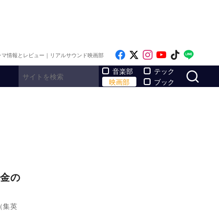
Like on Facebook
Follow on x
Follow on Inst
Follow on Y
Follow on
Follo
ラマ情報とレビュー｜リアルサウンド映画部
サ
音楽部
テック
映画部
ブック
金の
（集英