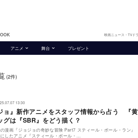
BOOK
映画ニュース・TVド
アニメ
舞台
プレゼント
覧
(2件)
25.07.07 13:30
ジョ』新作アニメをスタッフ情報から占う 『黄
ッグは『SBR』をどう描く？
の漫画『ジョジョの奇妙な冒険 Part7 スティール・ボール・ラン』
作にしたアニメ『スティール・ボール・…