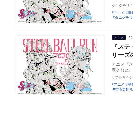
タニグチリウ
アニメ
津
タニグチリ
20
アニメ
『ステ
リーズ
アニメ『ス
表された。
リアルサウン
アニメ
津
岩浪美和