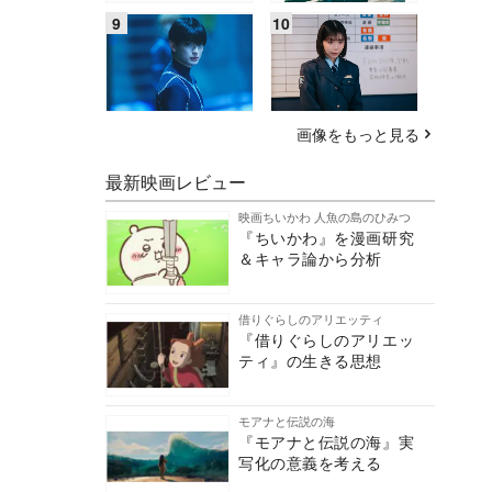
画像をもっと見る
最新映画レビュー
映画ちいかわ 人魚の島のひみつ
『ちいかわ』を漫画研究
＆キャラ論から分析
借りぐらしのアリエッティ
『借りぐらしのアリエッ
ティ』の生きる思想
モアナと伝説の海
『モアナと伝説の海』実
写化の意義を考える