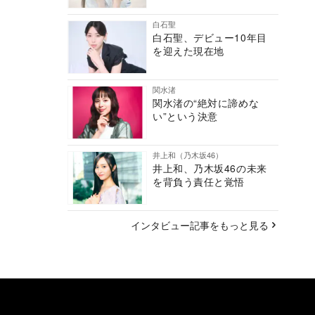
白石聖
白石聖、デビュー10年目
を迎えた現在地
関水渚
関水渚の“絶対に諦めな
い”という決意
井上和（乃木坂46）
井上和、乃木坂46の未来
を背負う責任と覚悟
インタビュー記事をもっと見る