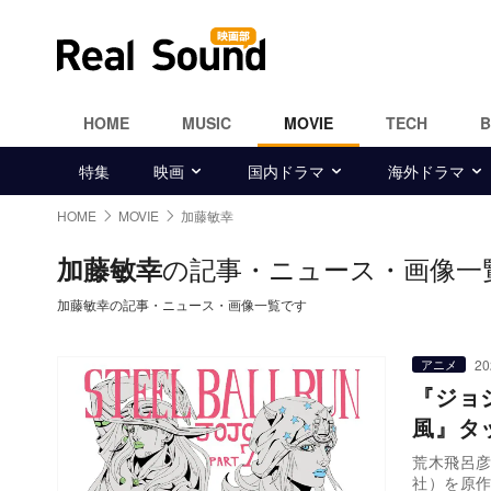
HOME
MUSIC
MOVIE
TECH
特集
映画
国内ドラマ
海外ドラマ
HOME
MOVIE
加藤敏幸
の記事・ニュース・画像一
加藤敏幸
加藤敏幸の記事・ニュース・画像一覧です
20
アニメ
『ジョ
風』タ
荒木飛呂彦
社）を原