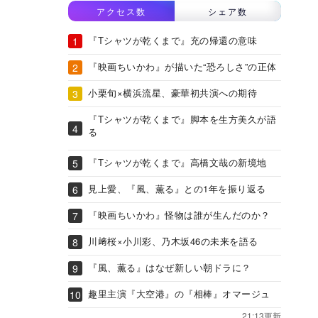
アクセス数
シェア数
『Tシャツが乾くまで』充の帰還の意味
『映画ちいかわ』が描いた“恐ろしさ”の正体
小栗旬×横浜流星、豪華初共演への期待
『Tシャツが乾くまで』脚本を生方美久が語
る
『Tシャツが乾くまで』高橋文哉の新境地
見上愛、『風、薫る』との1年を振り返る
『映画ちいかわ』怪物は誰が生んだのか？
川﨑桜×小川彩、乃木坂46の未来を語る
『風、薫る』はなぜ新しい朝ドラに？
趣里主演『大空港』の『相棒』オマージュ
21:13更新