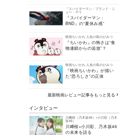
『スパイダーマン：ブランド・ニ
ュー・デイ
『スパイダーマン：
BND』の“夏休み感”
映画ちいかわ 人魚の島のひみつ
『ちいかわ』の怖さは“食
物連鎖からの追放”？
映画ちいかわ 人魚の島のひみつ
『映画ちいかわ』が描い
た“恐ろしさ”の正体
最新映画レビュー記事をもっと見る
インタビュー
川﨑桜（乃木坂46）×小川彩（乃木
坂46）
川﨑桜×小川彩、乃木坂46
の未来を語る