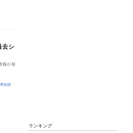
過去シ
情報が発
菅野祐悟
ランキング