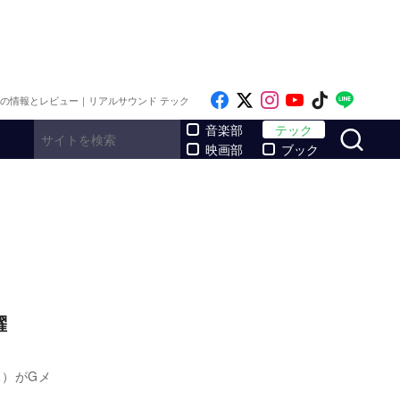
Like on Facebook
Follow on x
Follow on Inst
Follow on Y
Follow on
Follo
メの情報とレビュー｜リアルサウンド テック
サ
音楽部
テック
映画部
ブック
躍
ス）がGメ