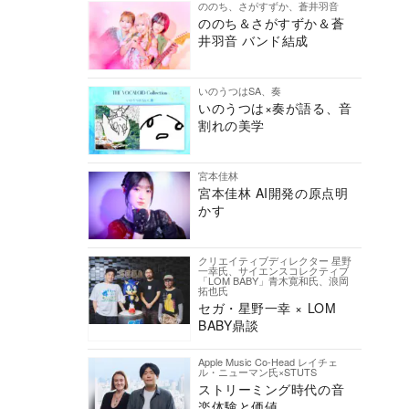
ののち、さがすずか、蒼井羽音
ののち＆さがすずか＆蒼
井羽音 バンド結成
いのうつはSA、奏
いのうつは×奏が語る、音
割れの美学
宮本佳林
宮本佳林 AI開発の原点明
かす
クリエイティブディレクター 星野
一幸氏、サイエンスコレクティブ
「LOM BABY」青木寛和氏、浪岡
拓也氏
セガ・星野一幸 × LOM
BABY鼎談
Apple Music Co-Head レイチェ
ル・ニューマン氏×STUTS
ストリーミング時代の音
楽体験と価値