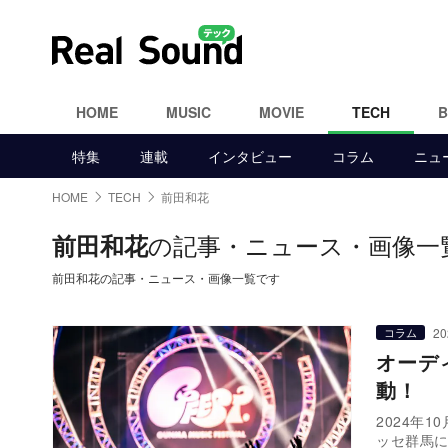
HOME
MUSIC
MOVIE
TECH
特集
連載
インタビュー
コラム
ニュ
HOME
TECH
前田和花
の記事・ニュース・画像一
前田和花
前田和花の記事・ニュース・画像一覧です
20
コラム
オーデ
動！ 『
2024年
ッセ群馬