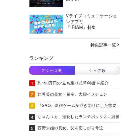
バーチャルシティコンソ
ーシアムの挑戦に迫る
Vライブコミュニケーショ
ンアプリ
『IRIAM』特集
特集記事一覧
ランキング
アクセス数
シェア数
約150万円の“立ち乗り式草刈機”を紹介
辻希美の長女・希空、大胆イメチェン
『SAO』新作ゲームが浮き彫りにした需要
ちゃんユカ、進化したランチボックスに興奮
西野未姫の長女、父を恋しがり号泣