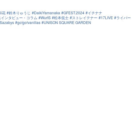
和花
鈴木りゅうじ
DaikiYamanaka
GFEST.2024
イチナナ
E特集インタビュー・コラム
WurtS
松本侃士
ストレイテナー
17LIVE
ライバー
 Sazabys
go!go!vanillas
UNISON SQUARE GARDEN