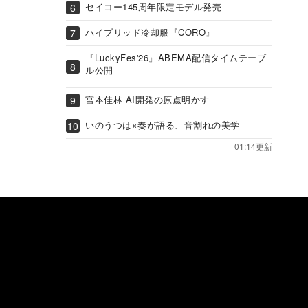
セイコー145周年限定モデル発売
ハイブリッド冷却服『CORO』
『LuckyFes'26』ABEMA配信タイムテーブ
ル公開
宮本佳林 AI開発の原点明かす
いのうつは×奏が語る、音割れの美学
01:14更新