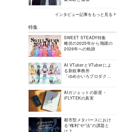
インタビュー記事をもっと見る
特集
SWEET STEADY特集
雌伏の2025年から飛躍の
2026年への軌跡
AI VTuberとVTuberによ
る新鋭事務所
「ゆめかいろプロダクシ
ョン」の挑戦に迫る
AIガジェットの新星・
iFLYTEKの真実
都市型メタバースにおけ
る“権利”や“法”の課題と
は？