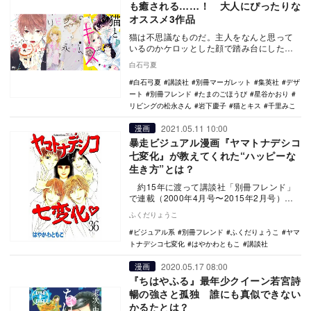
も癒される……！ 大人にぴったりな
オススメ3作品
猫は不思議なものだ。主人をなんと思って
いるのかケロッとした顔で踏み台にした
り、こちらが近寄ったら逃げて、かといっ
白石弓夏
て離れると近寄っ…
白石弓夏
講談社
別冊マーガレット
集英社
デザ
ート
別冊フレンド
たまのごほうび
星谷かおり
リビングの松永さん
岩下慶子
猫とキス
千里みこ
2021.05.11 10:00
漫画
暴走ビジュアル漫画『ヤマトナデシコ
七変化』が教えてくれた“ハッピーな
生き方”とは？
約15年に渡って講談社「別冊フレンド」
で連載（2000年4月号〜2015年2月号）さ
れていた『ヤマトナデシコ七変化♥』…
ふくだりょうこ
ビジュアル系
別冊フレンド
ふくだりょうこ
ヤマ
トナデシコ七変化
はやかわともこ
講談社
2020.05.17 08:00
漫画
『ちはやふる』最年少クイーン若宮詩
暢の強さと孤独 誰にも真似できない
かるたとは？