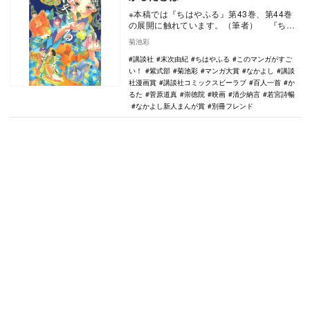
※本稿では『ちはやふる』第43巻、第44巻
の展開に触れています。（筆者） 『ちは
やふる』第44巻が、5月13日に講談社コミ
菊池彩
ッ…
講談社
末次由紀
ちはやふる
このマンガがすご
い！
紫式部
菊池彩
マンガ大賞
なかよし
講談
社漫画賞
講談社コミックスビーラブ
百人一首
か
るた
菅原道真
崇徳院
映画
清少納言
若宮詩暢
なかよし新人まんが賞
別冊フレンド