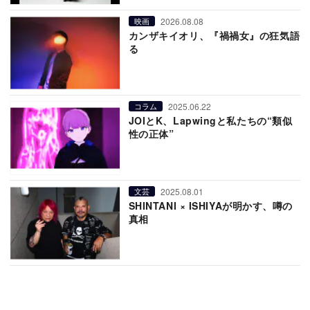
2026.08.08
映画
カンザキイオリ、『禍禍女』の狂気語
る
2025.06.22
コラム
JOIとK、Lapwingと私たちの“類似
性の正体”
2025.08.01
文芸
SHINTANI × ISHIYAが明かす、噂の
真相