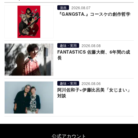
2026.08.07
漫画
『GANGSTA.』コースケの創作哲学
2026.08.08
趣味・実用
FANTASTICS 佐藤大樹、6年間の成
長
2026.08.06
趣味・実用
阿川佐和子×伊藤比呂美「女じまい」
対談
公式アカウント