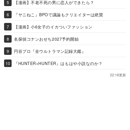
【漫画】不老不死の男に恋人ができたら？
『ヤニねこ』BPOで議論もクリエイターは絶賛
【漫画】小6女子のイカついファッション
名探偵コナンおせち2027予約開始
円谷プロ『全ウルトラマン記録大鑑』
『HUNTER×HUNTER』はもはや小説なのか？
22:18更新