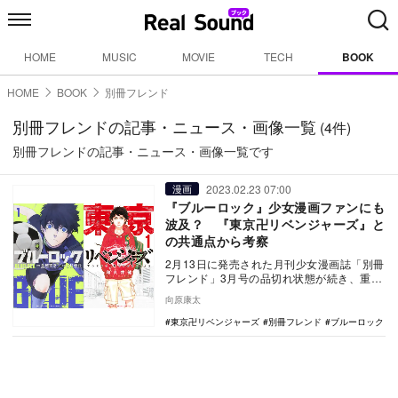
HOME
MUSIC
MOVIE
TECH
BOOK
HOME
BOOK
別冊フレンド
別冊フレンドの記事・ニュース・画像一覧
(4件)
別冊フレンドの記事・ニュース・画像一覧です
2023.02.23 07:00
漫画
『ブルーロック』少女漫画ファンにも
波及？ 『東京卍リベンジャーズ』と
の共通点から考察
2月13日に発売された月刊少女漫画誌「別冊
フレンド」3月号の品切れ状態が続き、重版
になったことを同誌編集部が発表した。想
向原康太
定を超え…
東京卍リベンジャーズ
別冊フレンド
ブルーロック