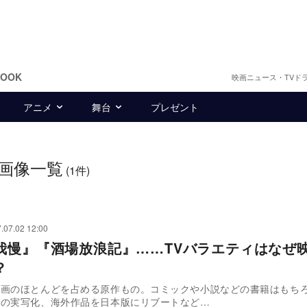
BOOK
映画ニュース・TVド
アニメ
舞台
プレゼント
画像一覧
(1件)
.07.02 12:00
我慢』『酒場放浪記』……TVバラエティはなぜ
？
映画のほとんどを占める原作もの。コミックや小説などの書籍はもち
メの実写化、海外作品を日本版にリブートなど…