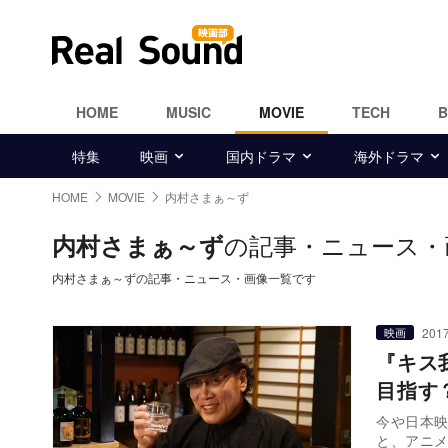
HOME
MUSIC
MOVIE
TECH
特集
映画
国内ドラマ
海外ドラマ
HOME
MOVIE
内村さまぁ～ず
の記事・ニュース・
内村さまぁ～ず
内村さまぁ～ずの記事・ニュース・画像一覧です
2017
映画
『キス
目指す
今や日本
と、アニ