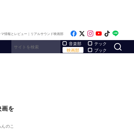
Like on Facebook
Follow on x
Follow on Inst
Follow on Y
Follow on
Follo
ラマ情報とレビュー｜リアルサウンド映画部
サ
音楽部
テック
映画部
ブック
映画を
ろんのこ