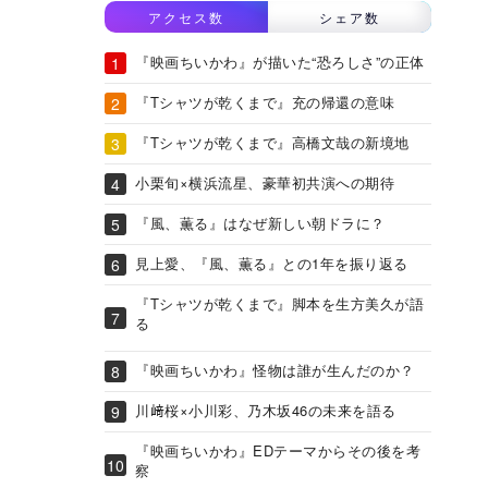
アクセス数
シェア数
『映画ちいかわ』が描いた“恐ろしさ”の正体
『Tシャツが乾くまで』充の帰還の意味
『Tシャツが乾くまで』高橋文哉の新境地
小栗旬×横浜流星、豪華初共演への期待
『風、薫る』はなぜ新しい朝ドラに？
見上愛、『風、薫る』との1年を振り返る
『Tシャツが乾くまで』脚本を生方美久が語
る
『映画ちいかわ』怪物は誰が生んだのか？
川﨑桜×小川彩、乃木坂46の未来を語る
『映画ちいかわ』EDテーマからその後を考
察