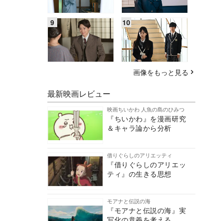
画像をもっと見る
最新映画レビュー
映画ちいかわ 人魚の島のひみつ
『ちいかわ』を漫画研究
＆キャラ論から分析
借りぐらしのアリエッティ
『借りぐらしのアリエッ
ティ』の生きる思想
モアナと伝説の海
『モアナと伝説の海』実
写化の意義を考える