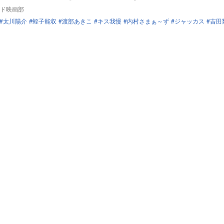
ド映画部
太川陽介
蛭子能収
渡部あきこ
キス我慢
内村さまぁ～ず
ジャッカス
吉田