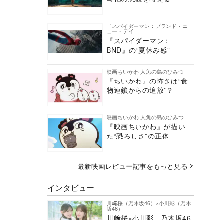
『スパイダーマン：ブランド・ニ
ュー・デイ
『スパイダーマン：
BND』の“夏休み感”
映画ちいかわ 人魚の島のひみつ
『ちいかわ』の怖さは“食
物連鎖からの追放”？
映画ちいかわ 人魚の島のひみつ
『映画ちいかわ』が描い
た“恐ろしさ”の正体
最新映画レビュー記事をもっと見る
インタビュー
川﨑桜（乃木坂46）×小川彩（乃木
坂46）
川﨑桜×小川彩、乃木坂46