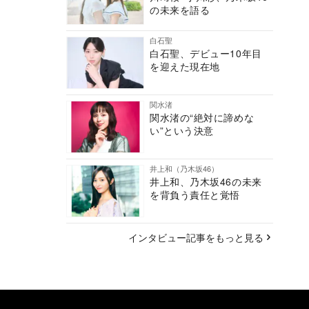
の未来を語る
白石聖
白石聖、デビュー10年目
を迎えた現在地
関水渚
関水渚の“絶対に諦めな
い”という決意
井上和（乃木坂46）
井上和、乃木坂46の未来
を背負う責任と覚悟
インタビュー記事をもっと見る