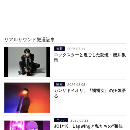
リアルサウンド厳選記事
2026.07.11
連載
ロックスターと過ごした記憶：櫻井敦
司
2026.08.08
映画
カンザキイオリ、『禍禍女』の狂気語
る
2025.06.22
コラム
JOIとK、Lapwingと私たちの“類似