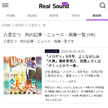
HOME
MUSIC
MOVIE
TECH
BOOK
HOME
BOOK
八雲立つ 灼
八雲立つ 灼の記事・ニュース・画像一覧
(1件)
八雲立つ 灼の記事・ニュース・画像一覧です
2020.06.29 16:35
ニュース
『メロディ』8月号、よしながふみ
『大奥』最終章突入 別冊ふろくは
「ぞくっとホラー集」
少女漫画誌『メロディ』8月号が、6月27日
に発売された。最新コミックス18巻が発売
となったよしながふみ『大奥』が表紙&巻…
リアルサウンドブック編集部
河口けい
おしゃピクしませんか？
南マキ
河惣益
巳
蜻蛉
樹なつみ
八雲立つ 灼
横馬場リョウ
楠桂
ホラー
メロディ
大奥
松原タニシ
白泉社
よしながふみ