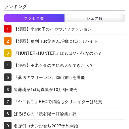
ランキング
アクセス数
シェア数
【漫画】小6女子のイカついファッション
【漫画】角刈りお父さんが娘に代わりバイト
『HUNTER×HUNTER』はもはや小説なのか？
【漫画】不老不死の男に恋人ができたら？
『葬送のフリーレン』岡山旅行を堪能
遠藤璃菜1st写真集が10月6日発売
『ヤニねこ』BPOで議論もクリエイターは絶賛
ばるぼらの『渋谷陽一評論集』評
名探偵コナンおせち2027予約開始