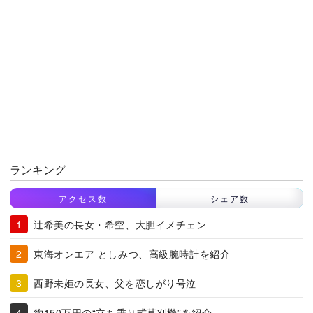
ランキング
アクセス数
シェア数
辻希美の長女・希空、大胆イメチェン
東海オンエア としみつ、高級腕時計を紹介
西野未姫の長女、父を恋しがり号泣
約150万円の“立ち乗り式草刈機”を紹介