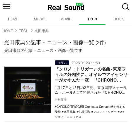
HOME
MUSIC
MOVIE
TECH
BOOK
HOME
TECH
光田康典
光田康典の記事・ニュース・画像一覧
(2件)
光田康典の記事・ニュース・画像一覧です
2026.01.23 11:50
コラム
『クロノ・トリガー』の名曲×東京フ
ィルの好相性に、オイルでアイセンサ
ーがかすんだ一夜 『CHRONO
TRIGGER Orchestra Concert 時を
1月17日と18日の2日間、東京国際フォーラ
超える旋律』レポート
ム・ホールAにて開催された『CHRONO
TRIGGER Orchestra Con…
中村拓海
CHRONO TRIGGER Orchestra Concert 時を超える
旋律
光田康典
中村拓海
クロノ・トリガー
スク
ウェア・エニックス