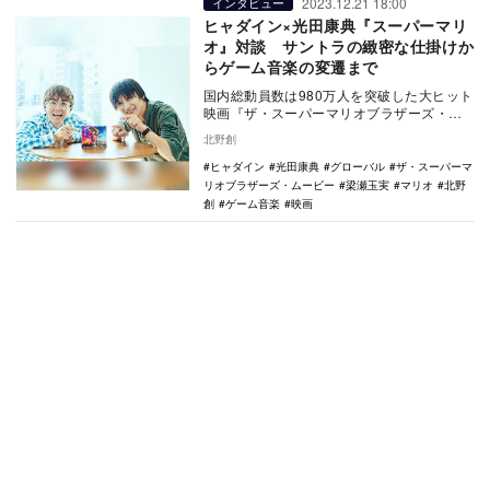
2023.12.21 18:00
インタビュー
ヒャダイン×光田康典『スーパーマリ
オ』対談 サントラの緻密な仕掛けか
らゲーム音楽の変遷まで
国内総動員数は980万人を突破した大ヒット
映画『ザ・スーパーマリオブラザーズ・ム
ービー』のサントラについて語り合う、ヒ
北野創
ャダインと…
ヒャダイン
光田康典
グローバル
ザ・スーパーマ
リオブラザーズ・ムービー
梁瀬玉実
マリオ
北野
創
ゲーム音楽
映画