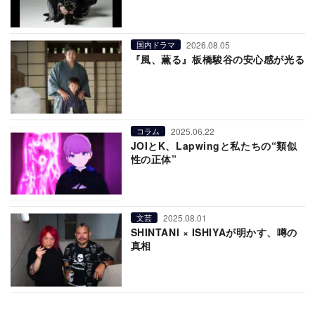
2026.08.05
国内ドラマ
『風、薫る』板橋駿谷の安心感が光る
2025.06.22
コラム
JOIとK、Lapwingと私たちの“類似
性の正体”
2025.08.01
文芸
SHINTANI × ISHIYAが明かす、噂の
真相