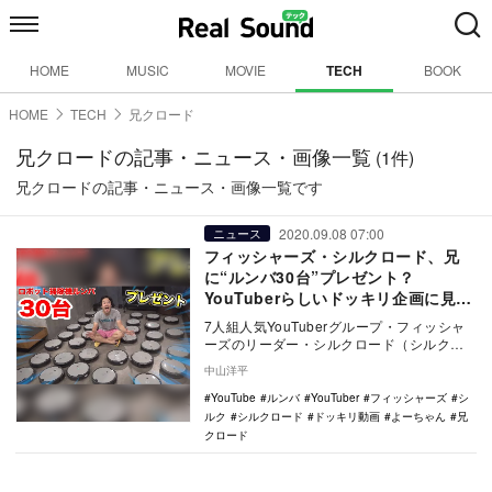
HOME
MUSIC
MOVIE
TECH
BOOK
HOME
TECH
兄クロード
兄クロードの記事・ニュース・画像一覧
(1件)
兄クロードの記事・ニュース・画像一覧です
2020.09.08 07:00
ニュース
フィッシャーズ・シルクロード、兄
に“ルンバ30台”プレゼント？
YouTuberらしいドッキリ企画に見た
兄弟の絆
7人組人気YouTuberグループ・フィッシャ
ーズのリーダー・シルクロード（シルク）
が9月6日、YouTubeチャンネルにて、“…
中山洋平
YouTube
ルンバ
YouTuber
フィッシャーズ
シ
ルク
シルクロード
ドッキリ動画
よーちゃん
兄
クロード