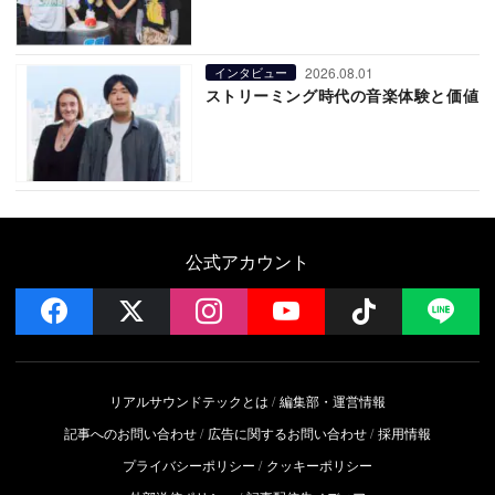
2026.08.01
インタビュー
ストリーミング時代の音楽体験と価値
公式アカウント
facebook
x
instagram
YouTube
Follow on 
LI
リアルサウンドテックとは
編集部・運営情報
記事へのお問い合わせ
広告に関するお問い合わせ
採用情報
プライバシーポリシー
クッキーポリシー