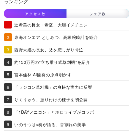
ランキング
アクセス数
シェア数
辻希美の長女・希空、大胆イメチェン
東海オンエア としみつ、高級腕時計を紹介
西野未姫の長女、父を恋しがり号泣
約150万円の“立ち乗り式草刈機”を紹介
宮本佳林 AI開発の原点明かす
「ラジコン草刈機」の爽快な実力に反響
りくりゅう、振り付けの様子を初公開
「1DAYメニコン」とホロライブがコラボ
いのうつは×奏が語る、音割れの美学