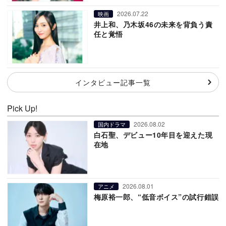
2026.07.22
映画
井上和、乃木坂46の未来を背負う責
任と覚悟
インタビュー記事一覧
Pick Up!
2026.08.02
国内ドラマ
白石聖、デビュー10年目を迎えた現
在地
2026.08.01
アニメ
梅原裕一郎、“低音ボイス”の試行錯誤