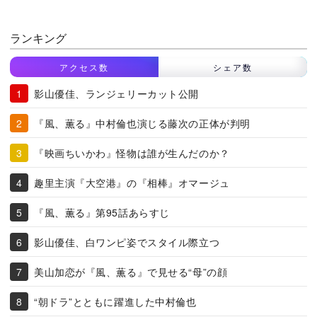
ランキング
アクセス数
シェア数
影山優佳、ランジェリーカット公開
『風、薫る』中村倫也演じる藤次の正体が判明
『映画ちいかわ』怪物は誰が生んだのか？
趣里主演『大空港』の『相棒』オマージュ
『風、薫る』第95話あらすじ
影山優佳、白ワンピ姿でスタイル際立つ
美山加恋が『風、薫る』で見せる“母”の顔
“朝ドラ”とともに躍進した中村倫也