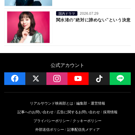
2026.07.29
国内ドラマ
関水渚の“絶対に諦めない”という決意
公式アカウント
facebook
x
instagram
YouTube
Follow on 
LI
リアルサウンド映画部とは
編集部・運営情報
記事へのお問い合わせ
広告に関するお問い合わせ
採用情報
プライバシーポリシー
クッキーポリシー
外部送信ポリシー
記事配信先メディア