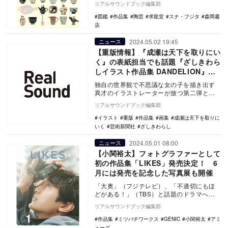
リアルサウンドブック編集部
かな筆…
図鑑
作品集
陶芸
求龍堂
スナ・フジタ
森岡書
店
2024.05.02 19:45
ニュース
【重版情報】『成瀬は天下を取りにい
く』の表紙担当でも話題『ざしきわら
しイラスト作品集 DANDELION』好
調
独自の世界観で不思議な女の子を描き出す
異才のイラストレーターが放つ第二弾とな
る作品集『ざしきわらしイラスト作品集
リアルサウンドブック編集部
DANDELI…
イラスト
重版
作品集
画集
成瀬は天下を取りに
いく
芸術新聞社
ざしきわらし
2024.05.01 08:00
ニュース
【小関裕太】フォトグラファーとして
初の作品集「LIKES」発売決定！ 6
月には発売を記念した写真展も開催
「大奥」（フジテレビ）、「不適切にもほ
どがある！」（TBS）と話題のドラマへ立
て続けに出演し、5月16日(木)からはミュー
リアルサウンドブック編集部
ジカル…
作品集
ミツバチワークス
GENIC
小関裕太
アミ
ューズ