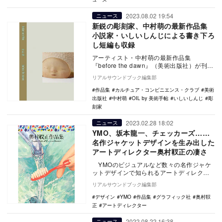
2023.08.02 19:54
ニュース
新鋭の彫刻家、中村萌の最新作品集
小説家・いしいしんじによる書き下ろ
し短編も収録
アーティスト・中村萌の最新作品集
『before the dawn』（美術出版社）が刊行
される。8月7日（月）の一般販売に先駆け
リアルサウンドブック編集部
て…
作品集
カルチュア・コンビニエンス・クラブ
美術
出版社
中村萌
OIL by 美術手帖
いしいしんじ
彫
刻家
2023.02.28 18:02
ニュース
YMO、坂本龍一、チェッカーズ……
名作ジャケットデザインを生み出した
アートディレクター奥村靫正の凄さ
YMOのビジュアルなど数々の名作ジャケ
ットデザインで知られるアートディレクタ
ー・奥村靫正の約半世紀にわたるデザイン
リアルサウンドブック編集部
ワークを…
デザイン
YMO
作品集
グラフィック社
奥村靫
正
アートディレクター
2022.08.22 16:38
ニュース