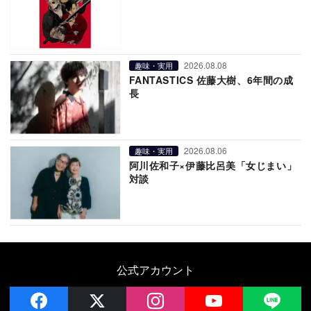
2026.08.08
趣味・実用
FANTASTICS 佐藤大樹、6年間の成
長
2026.08.06
趣味・実用
阿川佐和子×伊藤比呂美「女じまい」
対談
公式アカウント
facebook
x
instagram
YouTube
LIN