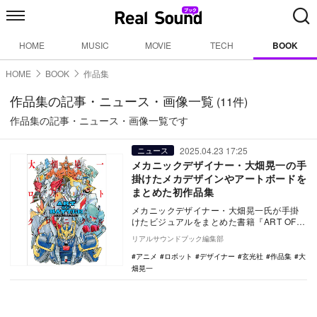
HOME
MUSIC
MOVIE
TECH
BOOK
HOME
BOOK
作品集
作品集の記事・ニュース・画像一覧
(11件)
作品集の記事・ニュース・画像一覧です
2025.04.23 17:25
ニュース
メカニックデザイナー・大畑晃一の手
掛けたメカデザインやアートボードを
まとめた初作品集
メカニックデザイナー・大畑晃一氏が手掛
けたビジュアルをまとめた書籍『ART OF
BATTLE 大畑晃一ロボットクロニクル』
リアルサウンドブック編集部
（…
アニメ
ロボット
デザイナー
玄光社
作品集
大
畑晃一