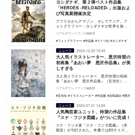
ヨシダナギ、第２弾ベスト作品集
「HEROES -RELOADED-」出版およ
び写真展開催決定
アフリカからアマゾン、そしてアジア。フ
ォトグラファー・ヨシダナギが世界を旅し
ながら撮影、その土地土地の少数民族や先
リアルサウンドブック編集部
住民族を収めた…
フォトグラファー
作品集
ライツ社
ヨシダナギ
2024.12.25 19:45
ニュース
大人気イラストレーター、恩沢待望の
初画集『あおい夢 恩沢作品集』が美
しすぎる
大人気イラストレーター、恩沢待望の初画
集『あおい夢 恩沢作品集』（玄光社）
が、2025年1月25日に発売される。 唯一
リアルサウンドブック編集部
無…
玄光社
イラストレーター
作品集
吉田誠治
恩沢
2024.07.01 14:00
ニュース
人気陶芸家ユニット、待望の作品集
『スナ・フジタ図鑑』がついに完成！
スナ・フジタ著『スナ・フジタ図鑑』（求
龍堂）が刊行された。本書ではB5サイズ、
240頁のなかに320点もの図版を掲載。細や