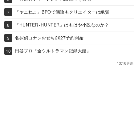
『ヤニねこ』BPOで議論もクリエイターは絶賛
『HUNTER×HUNTER』はもはや小説なのか？
名探偵コナンおせち2027予約開始
円谷プロ『全ウルトラマン記録大鑑』
13:16更新