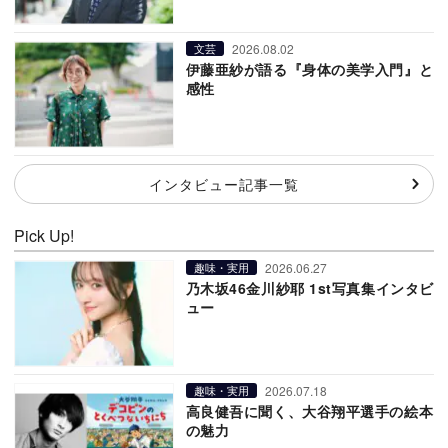
2026.08.02
文芸
伊藤亜紗が語る『身体の美学入門』と
感性
インタビュー記事一覧
Pick Up!
2026.06.27
趣味・実用
乃木坂46金川紗耶 1st写真集インタビ
ュー
2026.07.18
趣味・実用
高良健吾に聞く、大谷翔平選手の絵本
の魅力