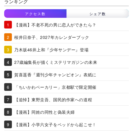
ランキング
アクセス数
シェア数
【漫画】不老不死の男に恋人ができたら？
桜井日奈子、2027年カレンダーブック
乃木坂46井上和『少年サンデー』登場
27歳編集長が描くミステリマガジンの未来
賀喜遥香『週刊少年チャンピオン』表紙に
「ちいかわベーカリー」京都駅で限定開催
【追悼】東野圭吾、国民的作家への道程
【漫画】同姓の同性と偽装夫婦
【漫画】小学六女子をベッドから起こせ！