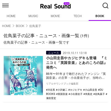
HOME
MUSIC
MOVIE
TECH
BOOK
HOME
BOOK
佐鳥葉子
佐鳥葉子の記事・ニュース・画像一覧
(1件)
佐鳥葉子の記事・ニュース・画像一覧です
2019.10.11 13:18
ニュース
小山田圭吾やカジヒデキも登場 『ミ
ニコミ「英国音楽」とあのころの話』
発売へ
86年〜91年まで敢行されたファンジン『英
国音楽』の主宰・小出亜佐子が、当時のシ
ーンを振り返った著書『ミニコミ「英国音
リアルサウンドブック編集部
楽」とあの…
渋谷系
小沢健二
カジヒデキ
小山田圭吾
DU
BOOKS
英国音楽
小出亜佐子
仲真史
佐鳥葉子
薄田育宏