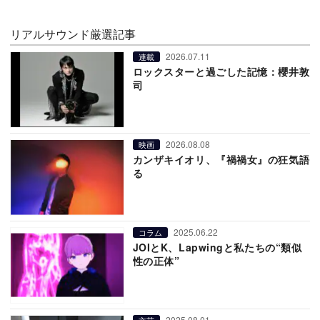
リアルサウンド厳選記事
2026.07.11
連載
ロックスターと過ごした記憶：櫻井敦
司
2026.08.08
映画
カンザキイオリ、『禍禍女』の狂気語
る
2025.06.22
コラム
JOIとK、Lapwingと私たちの“類似
性の正体”
2025.08.01
文芸