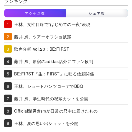
ランキング
アクセス数
シェア数
王林、女性目線で“はじめての一夜”表現
藤井 風、ツアーオフショ披露
歌声分析 Vol.20：BE:FIRST
藤井 風、原宿のadidas店外にファン殺到
BE:FIRST『生：FIRST』に映る信頼関係
王林、ショートパンツコーデでBBQ
藤井 風、学生時代の秘蔵カットを公開
Official髭男dismが日常の只中に届けたもの
王林、夏の思い出ショットを公開