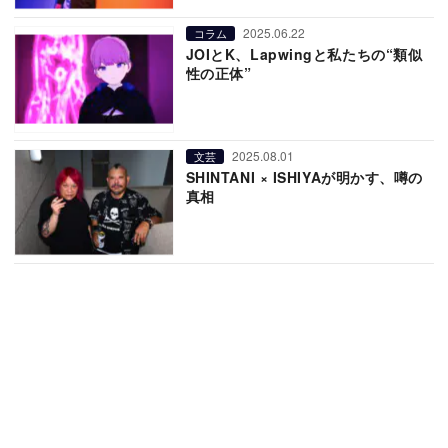
2025.06.22
コラム
JOIとK、Lapwingと私たちの“類似
性の正体”
2025.08.01
文芸
SHINTANI × ISHIYAが明かす、噂の
真相