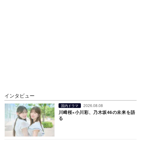
インタビュー
2026.08.08
国内ドラマ
川﨑桜×小川彩、乃木坂46の未来を語
る