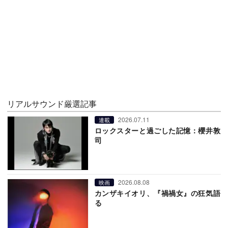
リアルサウンド厳選記事
2026.07.11
連載
ロックスターと過ごした記憶：櫻井敦
司
2026.08.08
映画
カンザキイオリ、『禍禍女』の狂気語
る