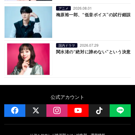
2026.08.01
アニメ
梅原裕一郎、“低音ボイス”の試行錯誤
2026.07.29
国内ドラマ
関水渚の“絶対に諦めない”という決意
公式アカウント
facebook
x
instagram
YouTube
Follow on 
LI
リアルサウンド映画部とは
編集部・運営情報