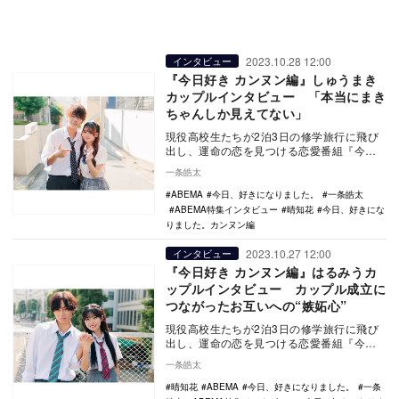
2023.10.28 12:00
インタビュー
『今日好き カンヌン編』しゅうまき
カップルインタビュー 「本当にまき
ちゃんしか見えてない」
現役高校生たちが2泊3日の修学旅行に飛び
出し、運命の恋を見つける恋愛番組『今
日、好きになりました。』（ABEMA）。10
一条皓太
月2日に…
ABEMA
今日、好きになりました。
一条皓太
ABEMA特集インタビュー
晴知花
今日、好きにな
りました。カンヌン編
2023.10.27 12:00
インタビュー
『今日好き カンヌン編』はるみうカ
ップルインタビュー カップル成立に
つながったお互いへの“嫉妬心”
現役高校生たちが2泊3日の修学旅行に飛び
出し、運命の恋を見つける恋愛番組『今
日、好きになりました。』（ABEMA／以
一条皓太
下：今日好き…
晴知花
ABEMA
今日、好きになりました。
一条