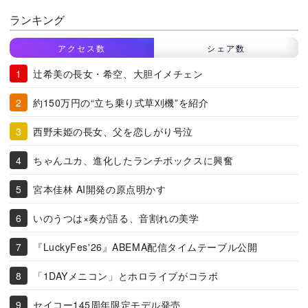
ランキング
アクセス数
シェア数
辻希美の長女・希空、大胆イメチェン
約150万円の“立ち乗り式草刈機”を紹介
西野未姫の長女、父を恋しがり号泣
ちゃんユカ、進化したランチボックスに興奮
宮本佳林 AI開発の原点明かす
いのうつは×奏が語る、音割れの美学
『LuckyFes'26』ABEMA配信タイムテーブル公開
「1DAYメニコン」とホロライブがコラボ
セイコー145周年限定モデル発売