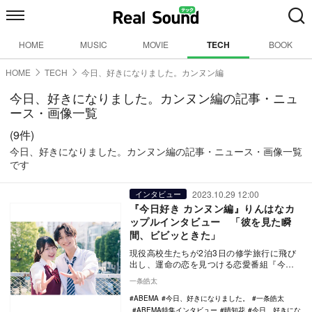
HOME
MUSIC
MOVIE
TECH
BOOK
HOME
TECH
今日、好きになりました。カンヌン編
今日、好きになりました。カンヌン編の記事・ニュ
ース・画像一覧
(9件)
今日、好きになりました。カンヌン編の記事・ニュース・画像一覧
です
2023.10.29 12:00
インタビュー
『今日好き カンヌン編』りんはなカ
ップルインタビュー 「彼を見た瞬
間、ビビッときた」
現役高校生たちが2泊3日の修学旅行に飛び
出し、運命の恋を見つける恋愛番組『今
日、好きになりました。』（ABEMA／以
一条皓太
下：今日好き…
ABEMA
今日、好きになりました。
一条皓太
ABEMA特集インタビュー
晴知花
今日、好きにな