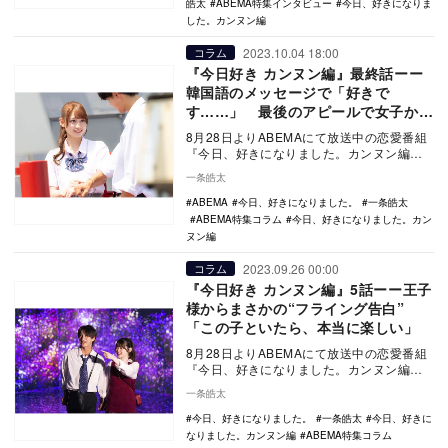
皓太
ABEMA特集インタビュー
今日、好きになりま
した。カンヌン編
2023.10.04 18:00
コラム
『今日好き カンヌン編』最終話ーー
韓国語のメッセージで「好きで
す……」 最後のアピールで女子から
振り切った告白
8月28日よりABEMAにて放送中の恋愛番組
『今日、好きになりました。カンヌン編』
（以下：今日好き）。現役高校生たちが2泊
一条皓太
3日の…
ABEMA
今日、好きになりました。
一条皓太
ABEMA特集コラム
今日、好きになりました。カン
ヌン編
2023.09.26 00:00
コラム
『今日好き カンヌン編』5話ーー王子
様からまさかの“フライング告白”
「この子といたら、本当に楽しい」
8月28日よりABEMAにて放送中の恋愛番組
『今日、好きになりました。カンヌン編』
（以下：今日好き）。現役高校生たちが2泊
一条皓太
3日の…
今日、好きになりました。
一条皓太
今日、好きに
なりました。カンヌン編
ABEMA特集コラム