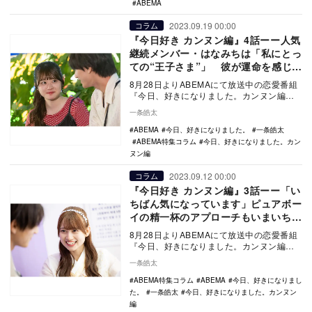
ABEMA
2023.09.19 00:00
コラム
『今日好き カンヌン編』4話ーー人気
継続メンバー・はなみちは「私にとっ
ての“王子さま”」 彼が運命を感じた
相手とは？
8月28日よりABEMAにて放送中の恋愛番組
『今日、好きになりました。カンヌン編』
（以下：今日好き）。現役高校生たちが2泊
一条皓太
3日の…
ABEMA
今日、好きになりました。
一条皓太
ABEMA特集コラム
今日、好きになりました。カン
ヌン編
2023.09.12 00:00
コラム
『今日好き カンヌン編』3話ーー「い
ちばん気になっています」ピュアボー
イの精一杯のアプローチもいまいち距
離を詰めきれず……
8月28日よりABEMAにて放送中の恋愛番組
『今日、好きになりました。カンヌン編』
（以下：今日好き）。現役高校生たちが2泊
一条皓太
3日の…
ABEMA特集コラム
ABEMA
今日、好きになりまし
た。
一条皓太
今日、好きになりました。カンヌン
編