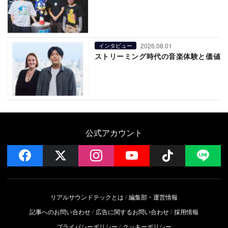
2026.08.01
インタビュー
ストリーミング時代の音楽体験と価値
公式アカウント
facebook
x
instagram
YouTube
Follow on 
LI
リアルサウンドテックとは
編集部・運営情報
記事へのお問い合わせ
広告に関するお問い合わせ
採用情報
プライバシーポリシー
クッキーポリシー