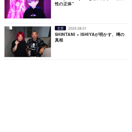
性の正体”
2025.08.01
文芸
SHINTANI × ISHIYAが明かす、噂の
真相