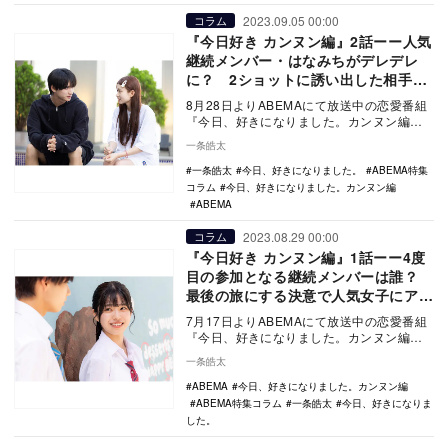
2023.09.05 00:00
コラム
『今日好き カンヌン編』2話ーー人気
継続メンバー・はなみちがデレデレ
に？ 2ショットに誘い出した相手
は……
8月28日よりABEMAにて放送中の恋愛番組
『今日、好きになりました。カンヌン編』
（以下：今日好き）。現役高校生たちが2泊
一条皓太
3日の…
一条皓太
今日、好きになりました。
ABEMA特集
コラム
今日、好きになりました。カンヌン編
ABEMA
2023.08.29 00:00
コラム
『今日好き カンヌン編』1話ーー4度
目の参加となる継続メンバーは誰？
最後の旅にする決意で人気女子にアプ
ローチ
7月17日よりABEMAにて放送中の恋愛番組
『今日、好きになりました。カンヌン編』
（以下：今日好き）。現役高校生たちが2泊
一条皓太
3日の…
ABEMA
今日、好きになりました。カンヌン編
ABEMA特集コラム
一条皓太
今日、好きになりま
した。