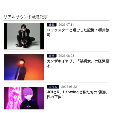
リアルサウンド厳選記事
2026.07.11
連載
ロックスターと過ごした記憶：櫻井敦
司
2026.08.08
映画
カンザキイオリ、『禍禍女』の狂気語
る
2025.06.22
コラム
JOIとK、Lapwingと私たちの“類似
性の正体”