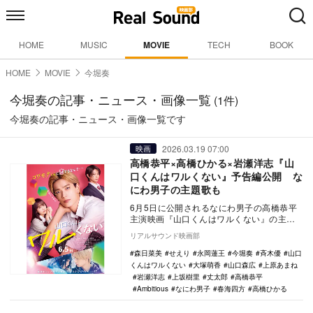
HOME
MUSIC
MOVIE
TECH
BOOK
HOME
MOVIE
今堀奏
今堀奏の記事・ニュース・画像一覧
(1件)
今堀奏の記事・ニュース・画像一覧です
2026.03.19 07:00
映画
高橋恭平×高橋ひかる×岩瀬洋志『山
口くんはワルくない』予告編公開 な
にわ男子の主題歌も
6月5日に公開されるなにわ男子の高橋恭平
主演映画『山口くんはワルくない』の主題
歌入り予告編とメインビジュアルが公開さ
リアルサウンド映画部
れた。 …
森日菜美
せえり
永岡蓮王
今堀奏
斉木優
山口
くんはワルくない
大塚萌香
山口森広
上原あまね
岩瀬洋志
上坂樹里
丈太郎
高橋恭平
Ambitious
なにわ男子
春海四方
高橋ひかる