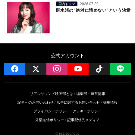
2026.07.29
国内ドラマ
関水渚の“絶対に諦めない”という決意
公式アカウント
facebook
x
instagram
YouTube
Follow on 
LI
リアルサウンド映画部とは
編集部・運営情報
記事へのお問い合わせ
広告に関するお問い合わせ
採用情報
プライバシーポリシー
クッキーポリシー
外部送信ポリシー
記事配信先メディア
© realsound.jp