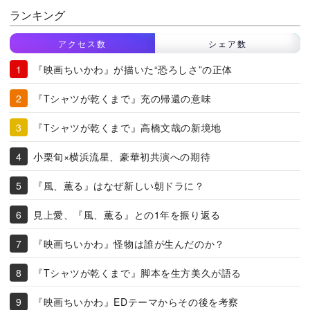
ランキング
アクセス数
シェア数
『映画ちいかわ』が描いた“恐ろしさ”の正体
『Tシャツが乾くまで』充の帰還の意味
『Tシャツが乾くまで』高橋文哉の新境地
小栗旬×横浜流星、豪華初共演への期待
『風、薫る』はなぜ新しい朝ドラに？
見上愛、『風、薫る』との1年を振り返る
『映画ちいかわ』怪物は誰が生んだのか？
『Tシャツが乾くまで』脚本を生方美久が語る
『映画ちいかわ』EDテーマからその後を考察