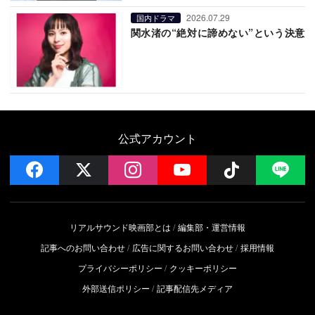
2026.07.29
国内ドラマ
関水渚の“絶対に諦めない”という決意
公式アカウント
facebook
x
instagram
YouTube
Follow on 
LI
リアルサウンド映画部とは
編集部・運営情報
記事へのお問い合わせ
広告に関するお問い合わせ
採用情報
プライバシーポリシー
クッキーポリシー
外部送信ポリシー
記事配信先メディア