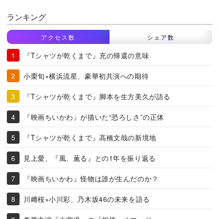
ランキング
アクセス数
シェア数
『Tシャツが乾くまで』充の帰還の意味
小栗旬×横浜流星、豪華初共演への期待
『Tシャツが乾くまで』脚本を生方美久が語る
『映画ちいかわ』が描いた“恐ろしさ”の正体
『Tシャツが乾くまで』高橋文哉の新境地
見上愛、『風、薫る』との1年を振り返る
『映画ちいかわ』怪物は誰が生んだのか？
川﨑桜×小川彩、乃木坂46の未来を語る