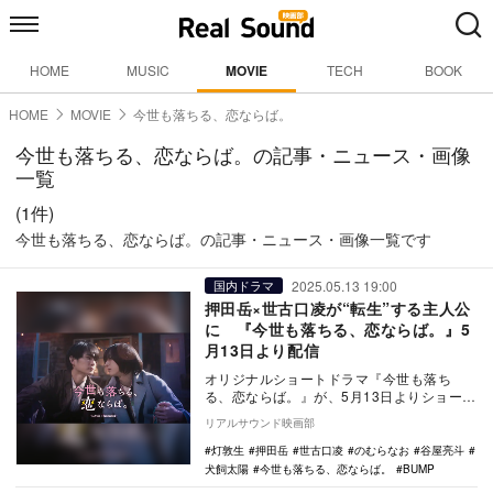
HOME
MUSIC
MOVIE
TECH
BOOK
HOME
MOVIE
今世も落ちる、恋ならば。
今世も落ちる、恋ならば。の記事・ニュース・画像
一覧
(1件)
今世も落ちる、恋ならば。の記事・ニュース・画像一覧です
2025.05.13 19:00
国内ドラマ
押田岳×世古口凌が“転生”する主人公
に 『今世も落ちる、恋ならば。』5
月13日より配信
オリジナルショートドラマ『今世も落ち
る、恋ならば。』が、5月13日よりショート
ドラマアプリBUMPにて独占配信される。
リアルサウンド映画部
本作…
灯敦生
押田岳
世古口凌
のむらなお
谷屋亮斗
犬飼太陽
今世も落ちる、恋ならば。
BUMP