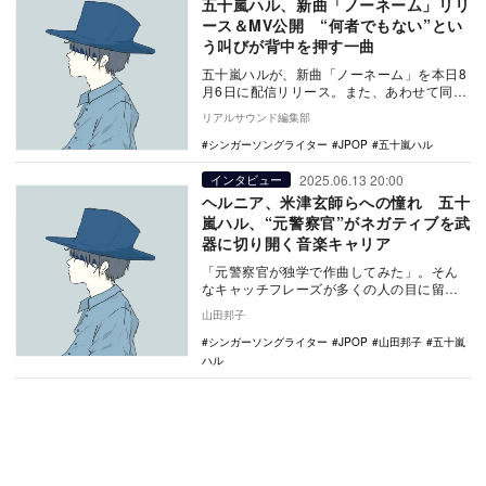
五十嵐ハル、新曲「ノーネーム」リリ
ース＆MV公開 “何者でもない”とい
う叫びが背中を押す一曲
五十嵐ハルが、新曲「ノーネーム」を本日8
月6日に配信リリース。また、あわせて同曲
のMVも公開となった。 五十嵐ハル - ノー
リアルサウンド編集部
ネ…
シンガーソングライター
JPOP
五十嵐ハル
2025.06.13 20:00
インタビュー
ヘルニア、米津玄師らへの憧れ 五十
嵐ハル、“元警察官”がネガティブを武
器に切り開く音楽キャリア
「元警察官が独学で作曲してみた」。そん
なキャッチフレーズが多くの人の目に留ま
り、SNSを中心にじわじわとその名を広め
山田邦子
てきたシンガ…
シンガーソングライター
JPOP
山田邦子
五十嵐
ハル