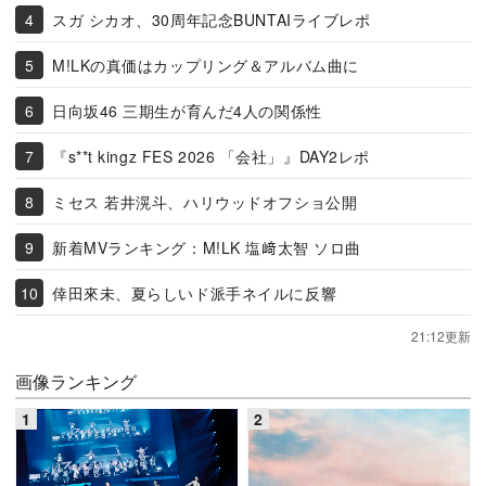
スガ シカオ、30周年記念BUNTAIライブレポ
M!LKの真価はカップリング＆アルバム曲に
日向坂46 三期生が育んだ4人の関係性
『s**t kingz FES 2026 「会社」』DAY2レポ
ミセス 若井滉斗、ハリウッドオフショ公開
新着MVランキング：M!LK 塩﨑太智 ソロ曲
倖田來未、夏らしいド派手ネイルに反響
21:12更新
画像ランキング