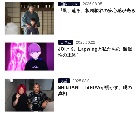
2026.08.05
国内ドラマ
『風、薫る』板橋駿谷の安心感が光る
2025.06.22
コラム
JOIとK、Lapwingと私たちの“類似
性の正体”
2025.08.01
文芸
SHINTANI × ISHIYAが明かす、噂の
真相