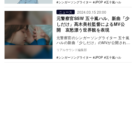
シンガーソングライター
JPOP
五十嵐ハル
2024.03.15 20:00
ニュース
元警察官SSW 五十嵐ハル、新曲「少
しだけ」髙木美杜監督によるMV公
開 哀愁漂う世界観を表現
元警察官のシンガーソングライター 五十嵐
ハルの新曲「少しだけ」のMVが公開され
た。 五十嵐ハル - 少しだけ (Officia…
リアルサウンド編集部
シンガーソングライター
JPOP
五十嵐ハル