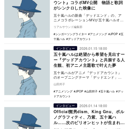
ウント』コラボMV公開 物語と歌詞
がシンクロした映像に
五十嵐ハルの新曲「デッドエンド」の、ア
ニメコラボレーションMVが五十嵐ハルオフ
ィシャルYouTubeチャンネルにて公開され
リアルサウンド編集部
た。 …
シンガーソングライター
アニメソング
JPOP
五
十嵐ハル
デッドアカウント
2026.01.15 18:00
インタビュー
五十嵐ハルは絶望から希望を見出すー
ー『デッドアカウント』と共振する人
生観、初アニメ主題歌で叶えた夢
五十嵐ハルがアニメ『デッドアカウント』
のオープニングテーマ「デッドエンド」を
担当。初のアニメタイアップの手応え、同
山田邦子
作と自身の作家…
アニメソング
JPOP
山田邦子
五十嵐ハル
デッ
ドアカウント
2026.01.14 18:00
インタビュー
Official髭男dism、King Gnu、ポル
ノグラフィティ、乃紫、五十嵐ハ
ル……次のビリオンヒットが生まれ
る？ 冬アニメ注目主題歌