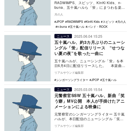
い？
RADWIMPS、スピッツ、KinKi Kids、n-
buna、五十嵐ハルら「蛍」にまつわる楽曲
を紹介する。
月の人
JPOP
RADWIMPS
KinKi Kids
スピッツ
月の人
n-buna
五十嵐ハル
バンド・ROCK
2025.06.04 15:25
ニュース
五十嵐ハル、約3カ月ぶりのニューシ
ングル「蛍」配信リリース “せつな
い夏の夜”を歌った一曲に
五十嵐ハルが、ニューシングル「蛍」を本
日6月4日に配信リリースした。 本楽曲
は、前作「笑う癖」から約3カ月ぶりのリリ
リアルサウンド編集部
ースとな…
シンガーソングライター
JPOP
五十嵐ハル
2025.03.05 15:54
ニュース
元警察官SSW 五十嵐ハル、新曲「笑
う癖」MV公開 本人が手掛けたアニ
メーションによる映像に
元警察官のシンガーソングライター 五十嵐
ハルが、本日配信のニューシングル「笑う
癖」のMVを公開した。 五十嵐ハル - 笑う癖
リアルサウンド編集部
…