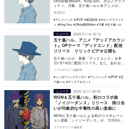
Official髭男dism、King Gnu、ポルノグラフ
ィティ、乃紫、五十嵐ハルら冬アニメの注
目主題歌を紹介する。
渡辺彰浩
アニメソング
JPOP
渡辺彰浩
ポルノグラフィテ
ィ
King Gnu
Official髭男dism
乃紫
五十嵐ハル
2026.01.14 16:10
ニュース
五十嵐ハル、アニメ『デッドアカウン
ト』OPテーマ「デッドエンド」配信
リリース リリックビデオ公開も
五十嵐ハルが、新曲「デッドエンド」を本
日1月14日に配信リリース。また、あわせて
同曲のリリックビデオも公開となった。 五
リアルサウンド編集部
十嵐ハ…
シンガーソングライター
アニメソング
JPOP
五
十嵐ハル
デッドアカウント
2025.12.17 20:00
ニュース
WON＆五十嵐ハル、初のコラボ曲
「ノイジーダンス」リリース 掛け合
いが印象的な中毒性の高い楽曲に
WONと五十嵐ハルによる初のコラボレーシ
ョン楽曲「ノイジーダンス」が、12月24日
に配信リリースされる。 本楽曲は、作
リアルサウンド編集部