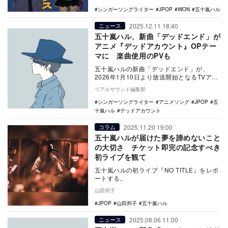
曲…
シンガーソングライター
JPOP
WON
五十嵐ハル
2025.12.11 18:40
ニュース
五十嵐ハル、新曲「デッドエンド」が
アニメ『デッドアカウント』OPテー
マに 楽曲使用のPVも
五十嵐ハルの新曲「デッドエンド」が、
2026年1月10日より放送開始となるTVアニ
メ『デッドアカウント』（テレビ朝日系）
リアルサウンド編集部
のオープ…
シンガーソングライター
アニメソング
JPOP
五
十嵐ハル
デッドアカウント
2025.11.20 19:00
コラム
五十嵐ハルが届けた夢を諦めないこと
の大切さ チケット即完の記念すべき
初ライブを観て
五十嵐ハルの初ライブ『NO TITLE』をレポ
ートする。
山田邦子
JPOP
山田邦子
五十嵐ハル
2025.08.06 11:00
ニュース