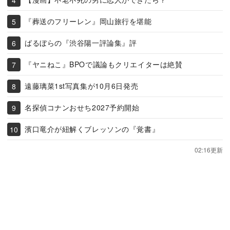
『葬送のフリーレン』岡山旅行を堪能
ばるぼらの『渋谷陽一評論集』評
『ヤニねこ』BPOで議論もクリエイターは絶賛
遠藤璃菜1st写真集が10月6日発売
名探偵コナンおせち2027予約開始
濱口竜介が紐解くブレッソンの『覚書』
02:16更新