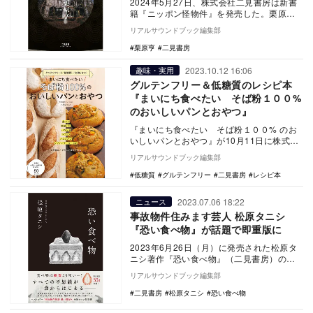
2024年5月27日、株式会社二見書房は新書
籍『ニッポン怪物件』を発売した。栗原亨
による本書は、廃墟となった物件から伝わ
リアルサウンドブック編集部
ってくる…
栗原亨
二見書房
2023.10.12 16:06
趣味・実用
グルテンフリー＆低糖質のレシピ本
『まいにち食べたい そば粉１００%
のおいしいパンとおやつ』
『まいにち食べたい そば粉１００% のお
いしいパンとおやつ』が10月11日に株式会
社二見書房より発売された。 本書には、
リアルサウンドブック編集部
…
低糖質
グルテンフリー
二見書房
レシピ本
2023.07.06 18:22
ニュース
事故物件住みます芸人 松原タニシ
『恐い食べ物』が話題で即重版に
2023年6月26日（月）に発売された松原タ
ニシ著作『恐い食べ物』（二見書房）の重
版が決定した。また、発売記念イベントが
リアルサウンドブック編集部
行われる…
二見書房
松原タニシ
恐い食べ物