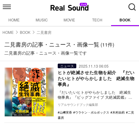
HOME
MUSIC
MOVIE
TECH
BOOK
HOME
BOOK
二見書房
二見書房の記事・ニュース・画像一覧
(11件)
二見書房の記事・ニュース・画像一覧です
2025.11.13 06:05
ニュース
ヒトが絶滅させた生物を紹介 『だい
たいヒトがやらかしました 絶滅生物
事典』
『だいたいヒトがやらかしました 絶滅生
物事典』『ビッグファイブ 大絶滅図鑑』が
同日に発売。ヒトが誕生してから絶滅した
リアルサウンドブック編集部
生き物を解説…
山﨑実香
ウラケン・ボルボックス
木村由莉
二見
書房