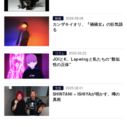
2026.08.08
映画
カンザキイオリ、『禍禍女』の狂気語
る
2025.06.22
コラム
JOIとK、Lapwingと私たちの“類似
性の正体”
2025.08.01
文芸
SHINTANI × ISHIYAが明かす、噂の
真相