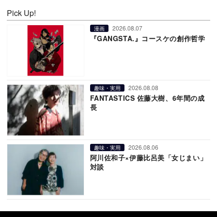
Pick Up!
2026.08.07
漫画
『GANGSTA.』コースケの創作哲学
2026.08.08
趣味・実用
FANTASTICS 佐藤大樹、6年間の成
長
2026.08.06
趣味・実用
阿川佐和子×伊藤比呂美「女じまい」
対談