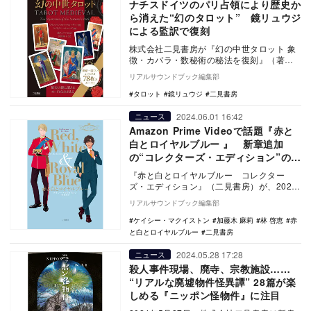
ナチスドイツのパリ占領により歴史か
ら消えた“幻のタロット” 鏡リュウジ
による監訳で復刻
株式会社二見書房が『幻の中世タロット 象
徴・カバラ・数秘術の秘法を復刻』（著：
フランシス・ロルト=ウィーラー、編：ケイ
リアルサウンドブック編集部
トリン・マ…
タロット
鏡リュウジ
二見書房
2024.06.01 16:42
ニュース
Amazon Prime Videoで話題『赤と
白とロイヤルブルー 』 新章追加
の“コレクターズ・エディション”の内
容
『赤と白とロイヤルブルー コレクター
ズ・エディション』（二見書房）が、2024
年6月26日(水)に発売される。映画化第2弾
リアルサウンドブック編集部
の制作…
ケイシー・マクイストン
加藤木 麻莉
林 啓恵
赤
と白とロイヤルブルー
二見書房
2024.05.28 17:28
ニュース
殺人事件現場、廃寺、宗教施設……
“リアルな廃墟物件怪異譚” 28篇が楽
しめる『ニッポン怪物件』に注目