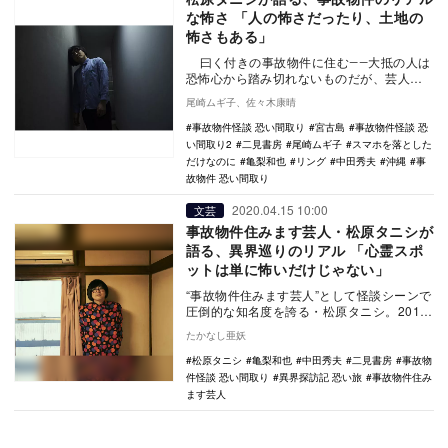
な怖さ 「人の怖さだったり、土地の
怖さもある」
曰く付きの事故物件に住む――大抵の人は
恐怖心から踏み切れないものだが、芸人・
松原タニシは2012年よりテレビ番組の企画
尾崎ムギ子、佐々木康晴
で…
事故物件怪談 恐い間取り
宮古島
事故物件怪談 恐
い間取り2
二見書房
尾崎ムギ子
スマホを落とした
だけなのに
亀梨和也
リング
中田秀夫
沖縄
事
故物件 恐い間取り
2020.04.15 10:00
文芸
事故物件住みます芸人・松原タニシが
語る、異界巡りのリアル 「心霊スポ
ットは単に怖いだけじゃない」
“事故物件住みます芸人”として怪談シーンで
圧倒的な知名度を誇る・松原タニシ。2012
年よりテレビ番組の企画として事故物件に
たかなし亜妖
住み始…
松原タニシ
亀梨和也
中田秀夫
二見書房
事故物
件怪談 恐い間取り
異界探訪記 恐い旅
事故物件住み
ます芸人