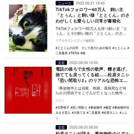
2022.06.21 19:43
ニュース
TikTokフォロワー60万人 飼い主
「とぅん」と飼い猫「ととくん」のさ
わがしくも愛らしい日常が書籍化
TikTokフォロワー60万人を持つ飼い主「と
ぅん」とその飼い猫の「ととくん」のさわ
がしい日常を描いた書籍が2022年6月21
リアルサウンドブック編集部
日…
ととくんの日常 そして君のための毎日
ととくん
二見書房
TikTok
猫
2020.08.06 10:00
文芸
電話の後ろで女性の歌声、轢き逃げ、
捨てても戻ってくる絵……松原タニシ
『恐い間取り2』のリアルな恐怖エピ
ソード
〈事故物件とは自殺、他殺、孤独死など何
らかの理由でそこで人が亡くなった物件の
こと。〉 何年か前に事故物件公示サイト
ふじこ
「…
石野桜子
恐い間取り
事故物件
幽霊
事故物件住
みます芸人
大島てる
二見書房
松原タニシ
ふじ
こ
2020.08.05 08:00
文芸
松原タニシが語る、事故物件のリアル