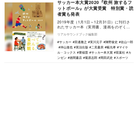
サッカー本大賞2020『欧州 旅するフ
ットボール』が大賞受賞 特別賞・読
者賞も発表
2019年度（1月1日～12月31日）に刊行さ
れたサッカー本（実用書、漫画をのぞく）
を対象に、選考委員によって決定された
リアルサウンドブック編集部
「サッカ…
サッカー
田邊雅之
実川元子
陣野俊史
佐山一郎
仲山進也
英治出版
二見書房
幅允孝
マイケ
ル・コックス
豊福晋
サッカー本大賞
双葉社
カ
ンゼン
徳間書店
菊原志郎
岡田武史
スポーツ