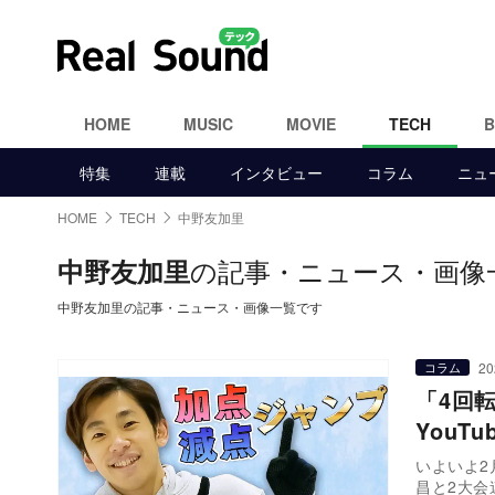
HOME
MUSIC
MOVIE
TECH
特集
連載
インタビュー
コラム
ニュ
HOME
TECH
中野友加里
の記事・ニュース・画像
中野友加里
中野友加里の記事・ニュース・画像一覧です
20
コラム
「4回
You
いよいよ2
昌と2大会