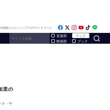
Like on Facebook
Follow on x
Follow on Inst
Follow on Y
Follow on
Follo
メの情報とレビュー｜リアルサウンド テック
サ
音楽部
テック
映画部
ブック
加里の
ソチ・平