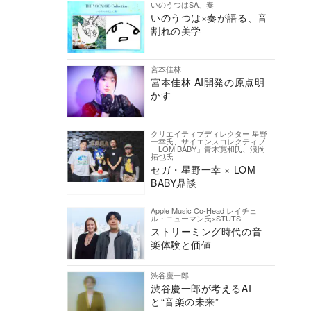
いのうつはSA、奏
いのうつは×奏が語る、音
割れの美学
宮本佳林
宮本佳林 AI開発の原点明
かす
クリエイティブディレクター 星野
一幸氏、サイエンスコレクティブ
「LOM BABY」青木寛和氏、浪岡
拓也氏
セガ・星野一幸 × LOM
BABY鼎談
Apple Music Co-Head レイチェ
ル・ニューマン氏×STUTS
ストリーミング時代の音
楽体験と価値
渋谷慶一郎
渋谷慶一郎が考えるAI
と“音楽の未来”