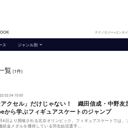
BOOK
テクノロジー×エンタ
ース
ジャンル別
一覧
(1件)
22.02.04 15:00
転アクセル」だけじゃない！ 織田信成・中野友
Tubeから学ぶフィギュアスケートのジャンプ
月4日より開催される北京オリンピック。フィギュアスケートでは、
連続金メダルを獲得している羽生結弦選手…