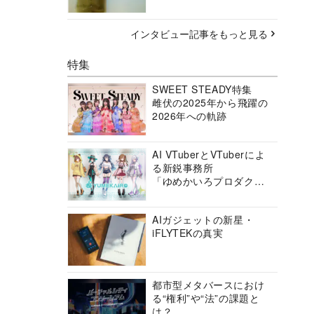
インタビュー記事をもっと見る
特集
SWEET STEADY特集
雌伏の2025年から飛躍の
2026年への軌跡
AI VTuberとVTuberによ
る新鋭事務所
「ゆめかいろプロダクシ
ョン」の挑戦に迫る
AIガジェットの新星・
iFLYTEKの真実
都市型メタバースにおけ
る“権利”や“法”の課題と
は？