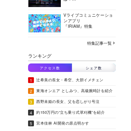
バーチャルシティコンソ
ーシアムの挑戦に迫る
Vライブコミュニケーショ
ンアプリ
『IRIAM』特集
特集記事一覧
ランキング
アクセス数
シェア数
辻希美の長女・希空、大胆イメチェン
東海オンエア としみつ、高級腕時計を紹介
西野未姫の長女、父を恋しがり号泣
約150万円の“立ち乗り式草刈機”を紹介
宮本佳林 AI開発の原点明かす