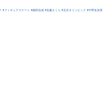
ク
フィギュアスケート
織田信成
佐藤さくら
北京オリンピック
中野友加里