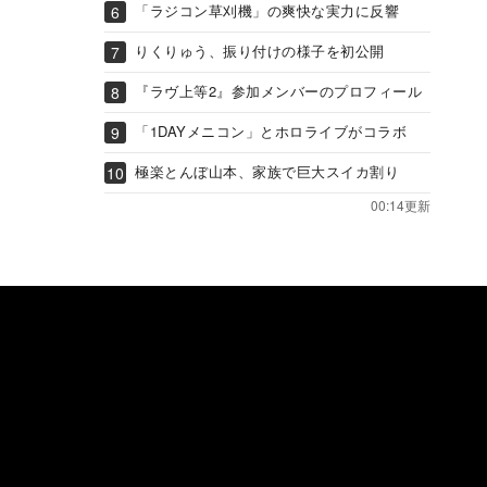
「ラジコン草刈機」の爽快な実力に反響
りくりゅう、振り付けの様子を初公開
『ラヴ上等2』参加メンバーのプロフィール
「1DAYメニコン」とホロライブがコラボ
極楽とんぼ山本、家族で巨大スイカ割り
00:14更新