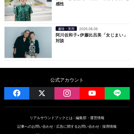
感性
2026.08.06
趣味・実用
阿川佐和子×伊藤比呂美「女じまい」
対談
公式アカウント
facebook
x
instagram
YouTube
LIN
リアルサウンドブックとは
編集部・運営情報
記事へのお問い合わせ
広告に関するお問い合わせ
採用情報