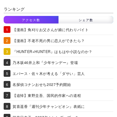
ランキング
アクセス数
シェア数
【漫画】角刈りお父さんが娘に代わりバイト
【漫画】不老不死の男に恋人ができたら？
『HUNTER×HUNTER』はもはや小説なのか？
乃木坂46井上和『少年サンデー』登場
エバース・佐々木が考える「ダサい」芸人
名探偵コナンおせち2027予約開始
【追悼】東野圭吾、国民的作家への道程
賀喜遥香『週刊少年チャンピオン』表紙に