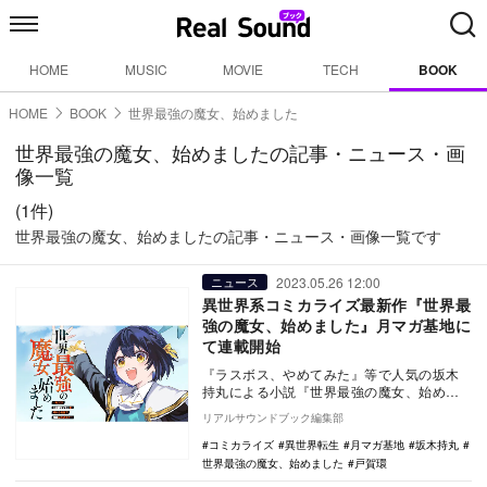
HOME
MUSIC
MOVIE
TECH
BOOK
HOME
BOOK
世界最強の魔女、始めました
世界最強の魔女、始めましたの記事・ニュース・画
像一覧
(1件)
世界最強の魔女、始めましたの記事・ニュース・画像一覧です
2023.05.26 12:00
ニュース
異世界系コミカライズ最新作『世界最
強の魔女、始めました』月マガ基地に
て連載開始
『ラスボス、やめてみた』等で人気の坂木
持丸による小説『世界最強の魔女、始めま
した ～私だけ『攻略サイト』を見れる世
リアルサウンドブック編集部
界で自由に生き…
コミカライズ
異世界転生
月マガ基地
坂木持丸
世界最強の魔女、始めました
戸賀環