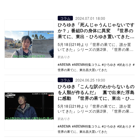
2024.07.01 18:00
コラム
ひろゆき「死んじゃうんじゃないです
か？」番組Dの身体に異変 『世界の
果てに、東出・ひろゆき置いてきた』
10話
5月18日21時より『世界の果てに、誰か置
いてきた』シリーズの第2弾、『世界の果て
に、東出昌大置いてきた』の放送がスター
於ありさ
トした。…
ABEMA
ABEMA特集コラム
ひろゆき
於ありさ
世界の果てに、東出昌大置いてきた
2024.06.25 19:00
コラム
ひろゆき「こんな訳のわからないもの
を人類が作るんだ」 藁で出来た浮島
に感動 『世界の果てに、東出・ひろ
ゆき置いてきた』9話
5月18日21時より『世界の果てに、誰か置
いてきた』シリーズの第2弾、『世界の果て
に、東出昌大置いてきた』の放送がスター
於ありさ
トした。…
ABEMA
ABEMA特集コラム
ひろゆき
於ありさ
世界の果てに、東出昌大置いてきた