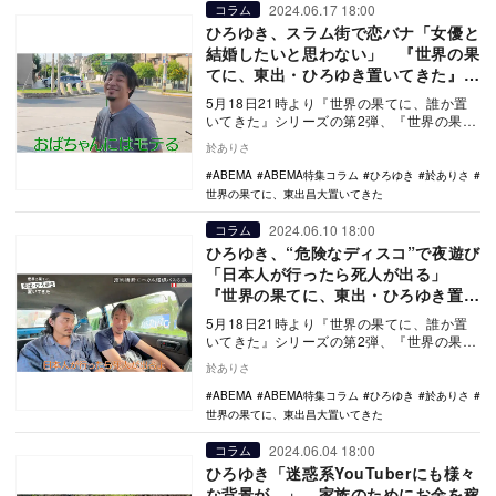
2024.06.17 18:00
コラム
ひろゆき、スラム街で恋バナ「女優と
結婚したいと思わない」 『世界の果
てに、東出・ひろゆき置いてきた』8
話
5月18日21時より『世界の果てに、誰か置
いてきた』シリーズの第2弾、『世界の果て
に、東出昌大置いてきた』の放送がスター
於ありさ
トした。…
ABEMA
ABEMA特集コラム
ひろゆき
於ありさ
世界の果てに、東出昌大置いてきた
2024.06.10 18:00
コラム
ひろゆき、“危険なディスコ”で夜遊び
「日本人が行ったら死人が出る」
『世界の果てに、東出・ひろゆき置い
てきた』7話
5月18日21時より『世界の果てに、誰か置
いてきた』シリーズの第2弾、『世界の果て
に、東出昌大置いてきた』の放送がスター
於ありさ
トした。…
ABEMA
ABEMA特集コラム
ひろゆき
於ありさ
世界の果てに、東出昌大置いてきた
2024.06.04 18:00
コラム
ひろゆき「迷惑系YouTuberにも様々
な背景が…」 家族のためにお金を稼