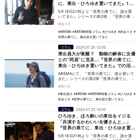
に、東出・ひろゆき置いてきた』13
話
5月18日21時より『世界の果てに、誰か置
いてきた』シリーズの第2弾、『世界の果て
に、東出昌大置いてきた』の放送がスター
於ありさ
トした。…
ABEMA
ABEMA特集コラム
ひろゆき
於ありさ
世界の果てに、東出昌大置いてきた
2024.07.25 12:00
コラム
東出昌大が覚醒？ 動物の解体に女優
との“同居”に言及…『世界の果てに、
東出・ひろゆき置いてきた』での活躍
を振り返る
ABEMAにて、『世界の果てに、誰か置いて
きた』シリーズの第2弾『世界の果てに、東
出・ひろゆき置いてきた』が好評配信中。
於ありさ
今回は出…
東出昌大
ABEMA
ABEMA特集コラム
ひろゆき
於ありさ
世界の果てに、東出昌大置いてきた
2024.07.23 18:00
コラム
ひろゆき、ほろ酔いの東出をイジる
「共演するかわいい女優さんと…」
『世界の果てに、東出・ひろゆき置い
てきた』12話
5月18日21時より『世界の果てに、誰か置