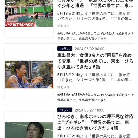
ぐ少年と遭遇 『世界の果てに、東
出・ひろゆき置いてきた』6話
5月18日21時より『世界の果てに、誰か置
いてきた』シリーズの第2弾、『世界の果て
に、東出昌大置いてきた』の放送がスター
於ありさ
トした。…
ABEMA
ABEMA特集コラム
ひろゆき
於ありさ
世界の果てに、東出昌大置いてきた
2024.06.02 00:00
コラム
東出昌大、女優3名との“同居”を改め
て否定 『世界の果てに、東出・ひろ
ゆき置いてきた』5話
5月18日21時より『世界の果てに、誰か置
いてきた』シリーズの第2弾、『世界の果て
に、東出昌大置いてきた』の放送がスター
於ありさ
トした。…
ABEMA
ABEMA特集コラム
ひろゆき
於ありさ
世界の果てに、東出昌大置いてきた
2024.05.27 18:00
コラム
ひろゆき、南米ホテルの理不尽な対応
に“ブチギレ” 『世界の果てに、東
出・ひろゆき置いてきた』4話
5月18日21時より『世界の果てに、誰か置