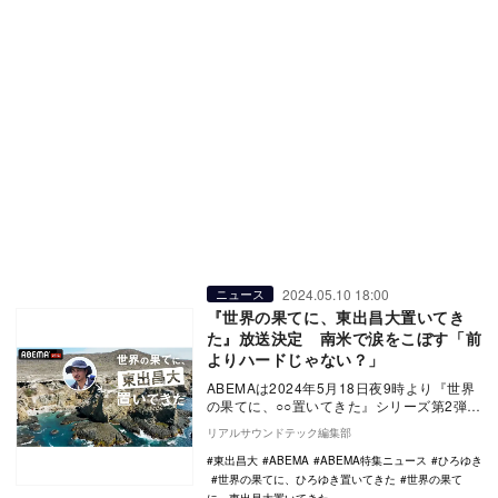
2024.05.10 18:00
ニュース
『世界の果てに、東出昌大置いてき
た』放送決定 南米で涙をこぼす「前
よりハードじゃない？」
ABEMAは2024年5月18日夜9時より『世界
の果てに、○○置いてきた』シリーズ第2弾と
して『世界の果てに、東出昌大置いてき
リアルサウンドテック編集部
た…
東出昌大
ABEMA
ABEMA特集ニュース
ひろゆき
世界の果てに、ひろゆき置いてきた
世界の果て