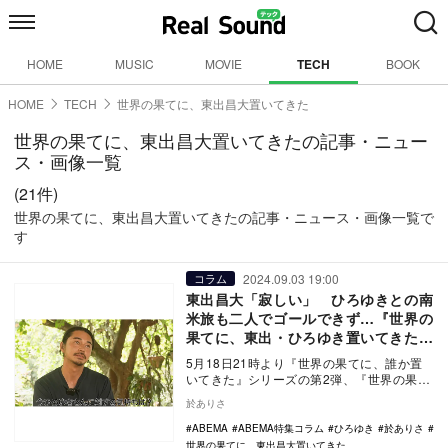
HOME
MUSIC
MOVIE
TECH
BOOK
HOME
TECH
世界の果てに、東出昌大置いてきた
世界の果てに、東出昌大置いてきたの記事・ニュー
ス・画像一覧
(21件)
世界の果てに、東出昌大置いてきたの記事・ニュース・画像一覧で
す
2024.09.03 19:00
コラム
東出昌大「寂しい」 ひろゆきとの南
米旅も二人でゴールできず…『世界の
果てに、東出・ひろゆき置いてきた』
最終話
5月18日21時より『世界の果てに、誰か置
いてきた』シリーズの第2弾、『世界の果て
に、東出昌大置いてきた』の放送がスター
於ありさ
トした。…
ABEMA
ABEMA特集コラム
ひろゆき
於ありさ
世界の果てに、東出昌大置いてきた