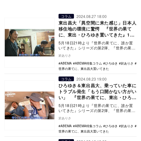
2024.08.27 18:00
コラム
東出昌大「異空間に来た感じ」日本人
移住地の環境に驚愕 『世界の果て
に、東出・ひろゆき置いてきた』17
話
5月18日21時より『世界の果てに、誰か置
いてきた』シリーズの第2弾、『世界の果て
に、東出昌大置いてきた』の放送がスター
於ありさ
トした。…
ABEMA
ABEMA特集コラム
ひろゆき
於ありさ
世界の果てに、東出昌大置いてきた
2024.08.23 19:00
コラム
ひろゆき＆東出昌大、乗っていた車に
トラブル発生「もう口開かない方がい
い」 『世界の果てに、東出・ひろゆ
き置いてきた』16話
5月18日21時より『世界の果てに、誰か置
いてきた』シリーズの第2弾、『世界の果て
に、東出昌大置いてきた』の放送がスター
於ありさ
トした。…
ABEMA
ABEMA特集コラム
ひろゆき
於ありさ
世界の果てに、東出昌大置いてきた