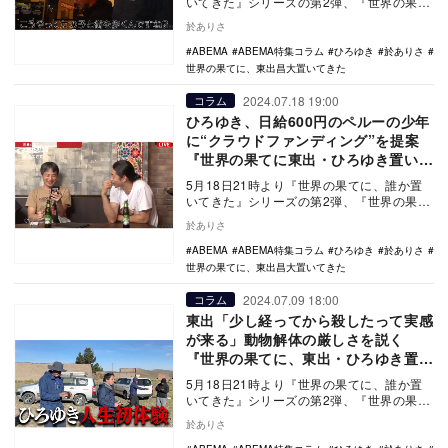
いてきた』シリーズの第2弾、『世界の果て
に、東出昌大置いてきた』の放送がスター
於ありさ
トした。…
ABEMA
ABEMA特集コラム
ひろゆき
於ありさ
世界の果てに、東出昌大置いてきた
2024.07.18 19:00
コラム
ひろゆき、日給600円のペルーの少年
に“クラウドファンディング”を提案
『世界の果てに東出・ひろゆき置いて
きた』緊急生配信
5月18日21時より『世界の果てに、誰か置
いてきた』シリーズの第2弾、『世界の果て
に、東出昌大置いてきた』の放送がスター
於ありさ
トした。…
ABEMA
ABEMA特集コラム
ひろゆき
於ありさ
世界の果てに、東出昌大置いてきた
2024.07.09 18:00
コラム
東出「少し経ってから殺したって実感
が来る」動物解体の厳しさを説く
『世界の果てに、東出・ひろゆき置い
てきた』11話
5月18日21時より『世界の果てに、誰か置
いてきた』シリーズの第2弾、『世界の果て
に、東出昌大置いてきた』の放送がスター
於ありさ
トした。…