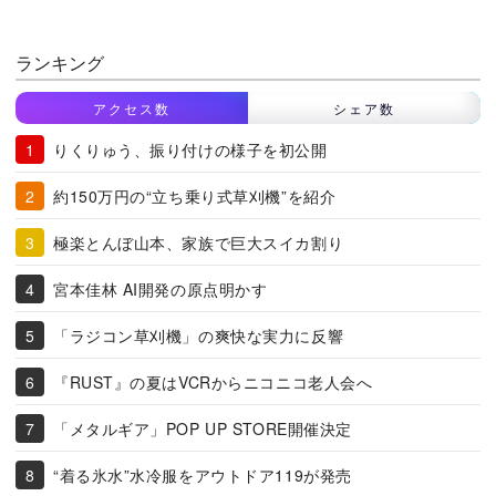
ランキング
アクセス数
シェア数
りくりゅう、振り付けの様子を初公開
約150万円の“立ち乗り式草刈機”を紹介
極楽とんぼ山本、家族で巨大スイカ割り
宮本佳林 AI開発の原点明かす
「ラジコン草刈機」の爽快な実力に反響
『RUST』の夏はVCRからニコニコ老人会へ
「メタルギア」POP UP STORE開催決定
“着る氷水”水冷服をアウトドア119が発売