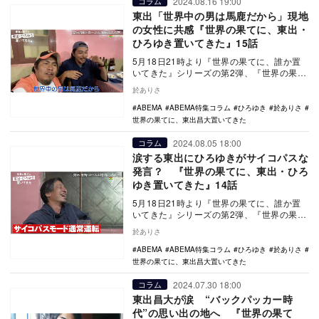
2024.08.16 19:00
コラム
東出「世界中の男は馬鹿だから」現地
の女性に共感『世界の果てに、東出・
ひろゆき置いてきた』15話
5月18日21時より『世界の果てに、誰か置
いてきた』シリーズの第2弾、『世界の果て
に、東出昌大置いてきた』の放送がスター
於ありさ
トした。…
ABEMA
ABEMA特集コラム
ひろゆき
於ありさ
世界の果てに、東出昌大置いてきた
2024.08.05 18:00
コラム
涙する東出にひろゆきがサイコパスな
発言？ 『世界の果てに、東出・ひろ
ゆき置いてきた』14話
5月18日21時より『世界の果てに、誰か置
いてきた』シリーズの第2弾、『世界の果て
に、東出昌大置いてきた』の放送がスター
於ありさ
トした。…
ABEMA
ABEMA特集コラム
ひろゆき
於ありさ
世界の果てに、東出昌大置いてきた
2024.07.30 18:00
コラム
東出昌大が涙 “バックパッカー時
代”の思い出の地へ 『世界の果て