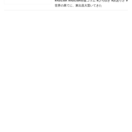
ABEMA
ABEMA特集コラム
ひろゆき
於ありさ
世界の果てに、東出昌大置いてきた