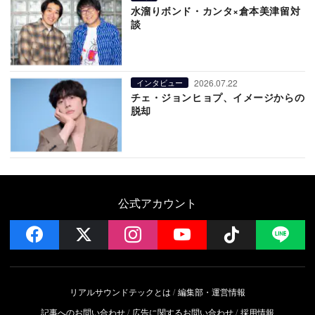
水溜りボンド・カンタ×倉本美津留対
談
2026.07.22
インタビュー
チェ・ジョンヒョプ、イメージからの
脱却
公式アカウント
facebook
x
instagram
YouTube
Follow on 
LI
リアルサウンドテックとは
編集部・運営情報
記事へのお問い合わせ
広告に関するお問い合わせ
採用情報