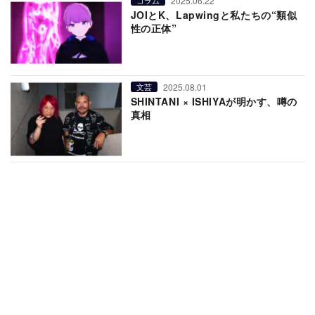
2025.06.22
コラム
JOIとK、Lapwingと私たちの“類似
性の正体”
2025.08.01
文芸
SHINTANI × ISHIYAが明かす、噂の
真相