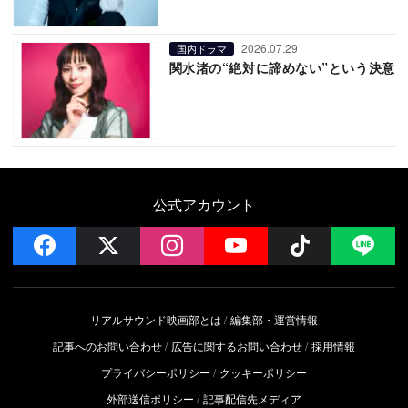
2026.07.29
国内ドラマ
関水渚の“絶対に諦めない”という決意
公式アカウント
facebook
x
instagram
YouTube
Follow on 
LI
リアルサウンド映画部とは
編集部・運営情報
記事へのお問い合わせ
広告に関するお問い合わせ
採用情報
プライバシーポリシー
クッキーポリシー
外部送信ポリシー
記事配信先メディア