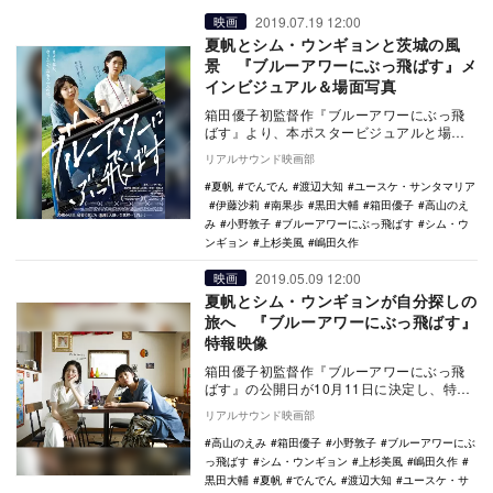
2019.07.19 12:00
映画
夏帆とシム・ウンギョンと茨城の風
景 『ブルーアワーにぶっ飛ばす』メ
インビジュアル＆場面写真
箱田優子初監督作『ブルーアワーにぶっ飛
ばす』より、本ポスタービジュアルと場面
写真が公開された。 本作は、
リアルサウンド映画部
「TSUTAYA…
夏帆
でんでん
渡辺大知
ユースケ・サンタマリア
伊藤沙莉
南果歩
黒田大輔
箱田優子
高山のえ
み
小野敦子
ブルーアワーにぶっ飛ばす
シム・ウ
ンギョン
上杉美風
嶋田久作
2019.05.09 12:00
映画
夏帆とシム・ウンギョンが自分探しの
旅へ 『ブルーアワーにぶっ飛ばす』
特報映像
箱田優子初監督作『ブルーアワーにぶっ飛
ばす』の公開日が10月11日に決定し、特報
映像が公開された。 本作は、「TSUTA…
リアルサウンド映画部
高山のえみ
箱田優子
小野敦子
ブルーアワーにぶ
っ飛ばす
シム・ウンギョン
上杉美風
嶋田久作
黒田大輔
夏帆
でんでん
渡辺大知
ユースケ・サ