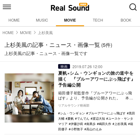
HOME
MUSIC
MOVIE
TECH
BOOK
HOME
MOVIE
上杉美風
上杉美風の記事・ニュース・画像一覧
(5件)
上杉美風の記事・ニュース・画像一覧です
2019.07.26 12:00
映画
夏帆×シム・ウンギョンの旅の道中を
描く 『ブルーアワーにぶっ飛ばす』
予告編公開
箱田優子初監督作『ブルーアワーにぶっ飛
ばす』より、予告編が公開された。 本作
は、「TSUTAYA CREATORS’ PRO…
リアルサウンド映画部
シム・ウンギョン
ブルーアワーにぶっ飛ばす
黒田
大輔
夏帆
でんでん
渡辺大知
ユースケ・サンタ
マリア
伊藤沙莉
南果歩
嶋田久作
上杉美風
箱
田優子
小野敦子
高山のえみ