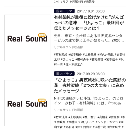
ンタマリア
伊藤沙莉
南果歩
2017.10.01 06:00
国内ドラマ
有村架純が最後に投げかけた”がんば
っぺ”の意味 『ひよっこ』最終回が
伝えたメッセージとは？
先日、東京・浜松町にある世界貿易センタ
ービルの建て替え工事が始まった。2020年
開催の東京オリンピック後に解体され、新
リアルサウンド映画部
たに生まれ…
有村架純
松本穂香
上杉美風
和久井映見
古舘佑
太郎
ひよっこ
磯村勇斗
菅野美穂
宮本信子
沢
村一樹
佐々木蔵之介
2017.09.29 06:00
国内ドラマ
『ひよっこ』奥茨城村に咲いた笑顔の
花 有村架純「2つの大丈夫」に込め
たメッセージ
NHKの連続テレビ小説『ひよっこ』のヒロ
イン・みね子（有村架純）には、2つのあた
たかい家族がある。生まれ育った奥茨城村
リアルサウンド映画部
で暮らす谷…
竹内涼真
上杉美風
生田智子
高橋來
宮原和
和
久井映見
木村佳乃
ひよっこ
シシド・カフカ
岡
山天音
光石研
佐久間由衣
沢村一樹
浅香航大