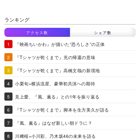
ランキング
アクセス数
シェア数
『映画ちいかわ』が描いた“恐ろしさ”の正体
『Tシャツが乾くまで』充の帰還の意味
『Tシャツが乾くまで』高橋文哉の新境地
小栗旬×横浜流星、豪華初共演への期待
見上愛、『風、薫る』との1年を振り返る
『Tシャツが乾くまで』脚本を生方美久が語る
『風、薫る』はなぜ新しい朝ドラに？
川﨑桜×小川彩、乃木坂46の未来を語る