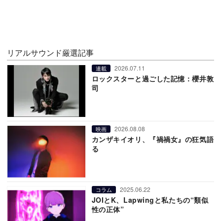
リアルサウンド厳選記事
2026.07.11
連載
ロックスターと過ごした記憶：櫻井敦
司
2026.08.08
映画
カンザキイオリ、『禍禍女』の狂気語
る
2025.06.22
コラム
JOIとK、Lapwingと私たちの“類似
性の正体”