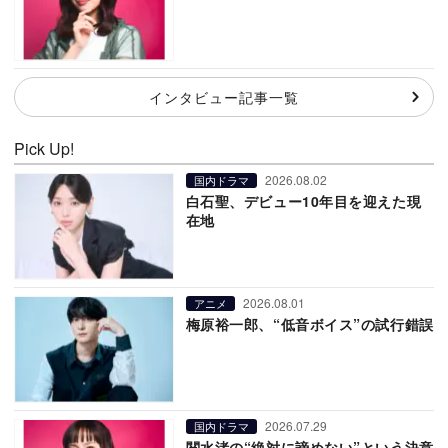
インタビュー記事一覧
Pick Up!
2026.08.02
国内ドラマ
白石聖、デビュー10年目を迎えた現
在地
2026.08.01
アニメ
梅原裕一郎、“低音ボイス”の試行錯誤
2026.07.29
国内ドラマ
関水渚の“絶対に諦めない”という決意