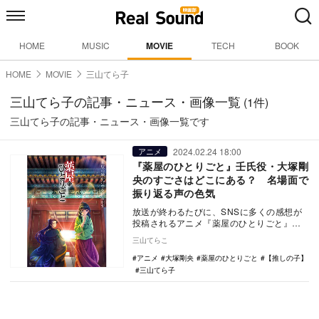
HOME
MUSIC
MOVIE
TECH
BOOK
HOME
MOVIE
三山てら子
三山てら子の記事・ニュース・画像一覧
(1件)
三山てら子の記事・ニュース・画像一覧です
2024.02.24 18:00
アニメ
『薬屋のひとりごと』壬氏役・大塚剛
央のすごさはどこにある？ 名場面で
振り返る声の色気
放送が終わるたびに、SNSに多くの感想が
投稿されるアニメ『薬屋のひとりごと』。
美形の宦官・壬氏が発するTVアニメなら
三山てらこ
ではの…
アニメ
大塚剛央
薬屋のひとりごと
【推しの子】
三山てら子