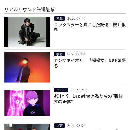
リアルサウンド厳選記事
2026.07.11
連載
ロックスターと過ごした記憶：櫻井敦
司
2026.08.08
映画
カンザキイオリ、『禍禍女』の狂気語
る
2025.06.22
コラム
JOIとK、Lapwingと私たちの“類似
性の正体”
2025.08.01
文芸