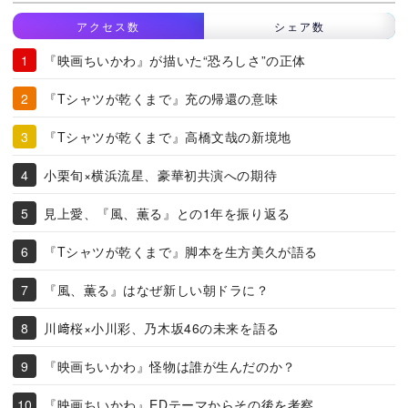
アクセス数
シェア数
『映画ちいかわ』が描いた“恐ろしさ”の正体
『Tシャツが乾くまで』充の帰還の意味
『Tシャツが乾くまで』高橋文哉の新境地
小栗旬×横浜流星、豪華初共演への期待
見上愛、『風、薫る』との1年を振り返る
『Tシャツが乾くまで』脚本を生方美久が語る
『風、薫る』はなぜ新しい朝ドラに？
川﨑桜×小川彩、乃木坂46の未来を語る
『映画ちいかわ』怪物は誰が生んだのか？
『映画ちいかわ』EDテーマからその後を考察