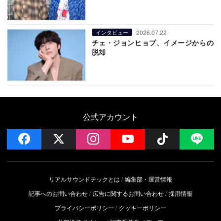
2026.07.22
インタビュー
チェ・ジョンヒョプ、イメージからの
脱却
公式アカウント
facebook
x
instagram
YouTube
Follow on 
LI
リアルサウンドテックとは
編集部・運営情報
記事へのお問い合わせ
広告に関するお問い合わせ
採用情報
プライバシーポリシー
クッキーポリシー