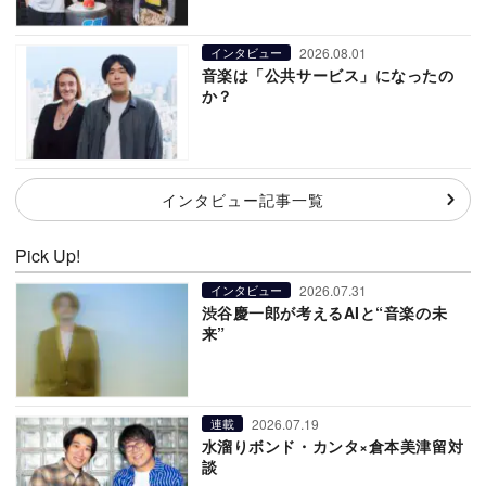
2026.08.01
インタビュー
音楽は「公共サービス」になったの
か？
インタビュー記事一覧
Pick Up!
2026.07.31
インタビュー
渋谷慶一郎が考えるAIと“音楽の未
来”
2026.07.19
連載
水溜りボンド・カンタ×倉本美津留対
談