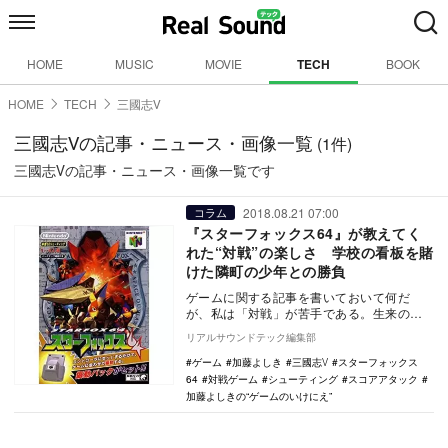
HOME
MUSIC
MOVIE
TECH
BOOK
HOME
TECH
三國志Ⅴ
三國志Ⅴの記事・ニュース・画像一覧
(1件)
三國志Ⅴの記事・ニュース・画像一覧です
2018.08.21 07:00
コラム
『スターフォックス64』が教えてく
れた“対戦”の楽しさ 学校の看板を賭
けた隣町の少年との勝負
ゲームに関する記事を書いておいて何だ
が、私は「対戦」が苦手である。生来の気
質もあるが、育った環境も関係しているだ
リアルサウンドテック編集部
ろう。実家の最寄…
ゲーム
加藤よしき
三國志Ⅴ
スターフォックス
64
対戦ゲーム
シューティング
スコアアタック
加藤よしきの“ゲームのいけにえ”