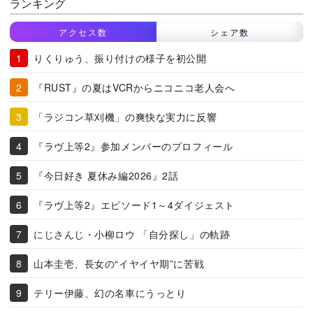
ランキング
アクセス数
シェア数
りくりゅう、振り付けの様子を初公開
『RUST』の夏はVCRからニコニコ老人会へ
「ラジコン草刈機」の爽快な実力に反響
『ラヴ上等2』参加メンバーのプロフィール
『今日好き 夏休み編2026』2話
『ラヴ上等2』エピソード1～4ダイジェスト
にじさんじ・小柳ロウ 「自分探し」の軌跡
山本圭壱、長女の“イヤイヤ期”に苦戦
テリー伊藤、幻の名車にうっとり