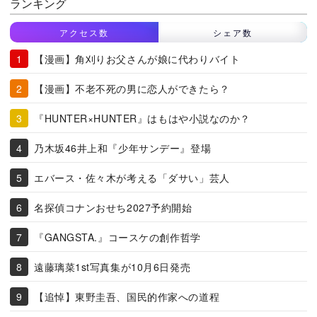
ランキング
アクセス数
シェア数
【漫画】角刈りお父さんが娘に代わりバイト
【漫画】不老不死の男に恋人ができたら？
『HUNTER×HUNTER』はもはや小説なのか？
乃木坂46井上和『少年サンデー』登場
エバース・佐々木が考える「ダサい」芸人
名探偵コナンおせち2027予約開始
『GANGSTA.』コースケの創作哲学
遠藤璃菜1st写真集が10月6日発売
【追悼】東野圭吾、国民的作家への道程