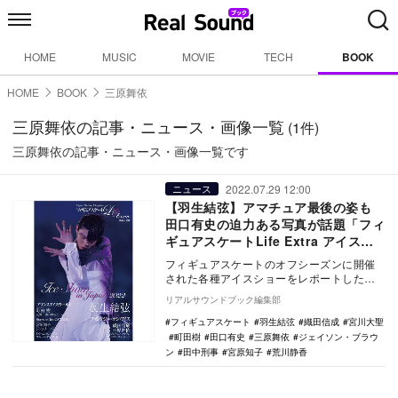
HOME
MUSIC
MOVIE
TECH
BOOK
HOME
BOOK
三原舞依
三原舞依の記事・ニュース・画像一覧
(1件)
三原舞依の記事・ニュース・画像一覧です
2022.07.29 12:00
ニュース
【羽生結弦】アマチュア最後の姿も
田口有史の迫力ある写真が話題「フィ
ギュアスケートLife Extra アイスシ
ョー2022」登場
フィギュアスケートのオフシーズンに開催
された各種アイスショーをレポートした
「フィギュアスケートLife Extra アイスショ
リアルサウンドブック編集部
ー…
フィギュアスケート
羽生結弦
織田信成
宮川大聖
町田樹
田口有史
三原舞依
ジェイソン・ブラウ
ン
田中刑事
宮原知子
荒川静香